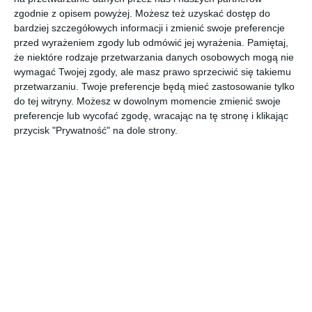
zgodnie z opisem powyżej. Możesz też uzyskać dostęp do
bardziej szczegółowych informacji i zmienić swoje preferencje
przed wyrażeniem zgody lub odmówić jej wyrażenia.
Pamiętaj,
że niektóre rodzaje przetwarzania danych osobowych mogą nie
Projekt domu z biało-
Taras z zejściem na
wymagać Twojej zgody, ale masz prawo sprzeciwić się takiemu
szarą elewacją z
ogród
przetwarzaniu. Twoje preferencje będą mieć zastosowanie tylko
Do
ogrodem
Dodaj do ulubionych
do tej witryny. Możesz w dowolnym momencie zmienić swoje
preferencje lub wycofać zgodę, wracając na tę stronę i klikając
przycisk "Prywatność" na dole strony.
Drewniany podest w
Stylowy taras
ogrodzie
przydomowy