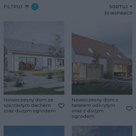
FILTRUJ
1
SORTUJ
30 INSPIRACJI
Nowoczesny dom ze
Nowoczesny dom z
spiczastym dachem
tarasem odkrytym
oraz dużym ogrodem
oraz z dużym
Dodaj do ulubionych
Do
ogrodem