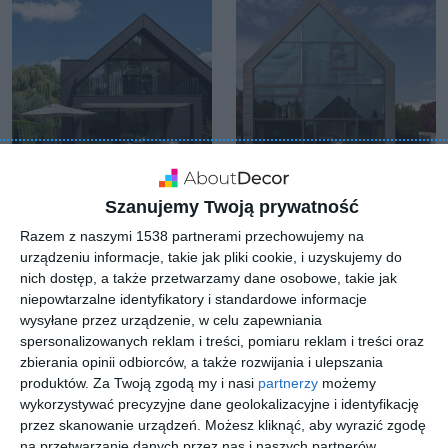
Szanujemy Twoją prywatność
Duży dom
Duży ogród z tarasem
Razem z naszymi 1538 partnerami przechowujemy na
wolnostojący z
niezadaszonym
Do
urządzeniu informacje, takie jak pliki cookie, i uzyskujemy do
basenem i tarasem
Dodaj do ulubionych
nich dostęp, a także przetwarzamy dane osobowe, takie jak
niepowtarzalne identyfikatory i standardowe informacje
wysyłane przez urządzenie, w celu zapewniania
spersonalizowanych reklam i treści, pomiaru reklam i treści oraz
zbierania opinii odbiorców, a także rozwijania i ulepszania
produktów.
Za Twoją zgodą my i nasi
partnerzy
możemy
wykorzystywać precyzyjne dane geolokalizacyjne i identyfikację
przez skanowanie urządzeń. Możesz kliknąć, aby wyrazić zgodę
na przetwarzanie danych przez nas i naszych partnerów