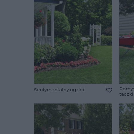
Pomys
Sentymentalny ogród
taczki
Dodaj do u