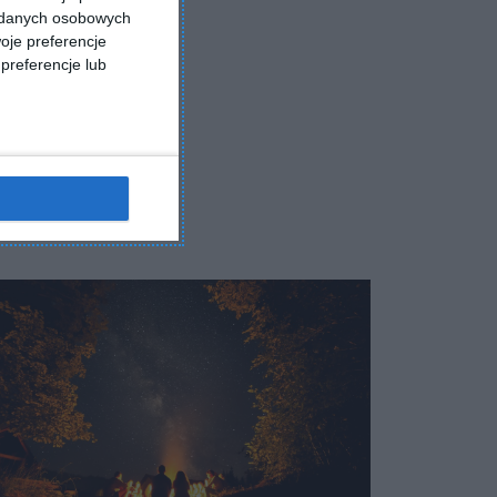
a danych osobowych
oje preferencje
preferencje lub
z
Dodaj do ulubionych