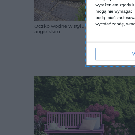
wyrażeniem zgody lu
mogą nie wymagać Tw
będą mieć zastosowa
wycofać zgodę, wraca
Oczko wodne w stylu
Oczko
angielskim
Dodaj do u
W