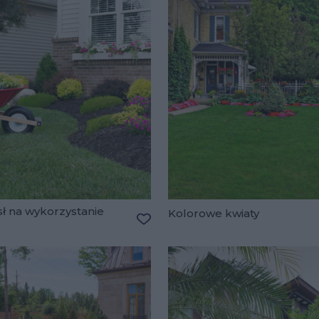
ł na wykorzystanie
Kolorowe kwiaty
lubionych
Dodaj do ulubionych