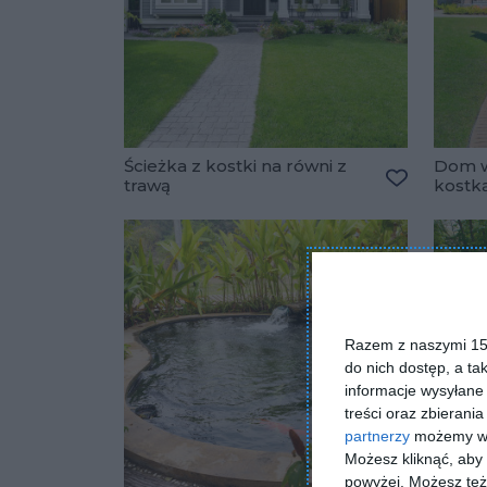
Ścieżka z kostki na równi z
Dom w
trawą
kostk
Dodaj do u
Razem z naszymi 153
do nich dostęp, a ta
informacje wysyłane 
treści oraz zbierania
partnerzy
możemy wyk
Możesz kliknąć, aby
powyżej. Możesz też 