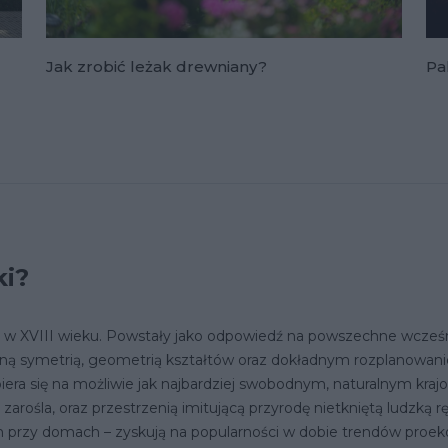
Jak zrobić leżak drewniany?
Pa
ki?
ne w XVIII wieku. Powstały jako odpowiedź na powszechne wcześn
tyczną symetrią, geometrią kształtów oraz dokładnym rozplano
iera się na możliwie jak najbardziej swobodnym, naturalnym kraj
arośla, oraz przestrzenią imitującą przyrodę nietkniętą ludzką r
h przy domach – zyskują na popularności w dobie trendów proeko