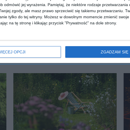
b odmówić jej wyrażenia.
Pamiętaj, że niektóre rodzaje przetwarzani
ojej zgody, ale masz prawo sprzeciwić się takiemu przetwarzaniu. Tw
nie tylko do tej witryny. Możesz w dowolnym momencie zmienić swoje 
jąc na tę stronę i klikając przycisk "Prywatność" na dole strony.
Prostokątne oczko wodne 
 wodne z mostkiem
rzeźbą
Dodaj do ulubionych
lubionych
Zobacz co radzą specjaliści!
IĘCEJ OPCJI
ZGADZAM SIĘ