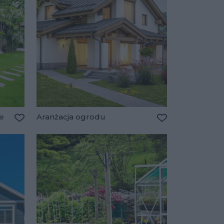
e
Aranżacja ogrodu
Dodaj do ulubionych
Dodaj do ulubio