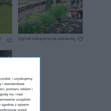
w
Ogród warzywny ze szklarnią
Dodaj do ulubio
Dodaj do ulubionych
cookie, i uzyskujemy
ry i standardowe
ści, pomiaru reklam i
godą my i nasi
kanowanie urządzeń.
w zgodnie z opisem
preferencje przed