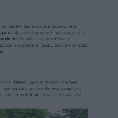
ce, nagietki, jaśminowce, a także różnego
nując rabaty, pamiętajmy, że kardynalną zasadą
rodzie
dobrze będzie się prezentowały
 sztucznie postarzane) rzeźby, ozdobne doniczki
ęku.
ielkiej działce? Są na to sposoby. Na małej
zapełniające przestrzeń krzewy, zasiać łąkę
brana roślinność, która pozwoli nam stworzyć