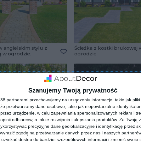
 angielskim stylu z
Ścieżka z kostki brukowej 
ą w ogrodzie.
ogrodzie
lubionych
Dodaj do ulubionych
Szanujemy Twoją prywatność
8 partnerami przechowujemy na urządzeniu informacje, takie jak pliki 
kże przetwarzamy dane osobowe, takie jak niepowtarzalne identyfikato
przez urządzenie, w celu zapewniania spersonalizowanych reklam i tre
 opinii odbiorców, a także rozwijania i ulepszania produktów.
Za Twoją z
orzystywać precyzyjne dane geolokalizacyjne i identyfikację przez s
 wyrazić zgodę na przetwarzanie danych przez nas i naszych partneró
uzyskać dostęp do bardziej szczegółowych informacji i zmienić swoje 