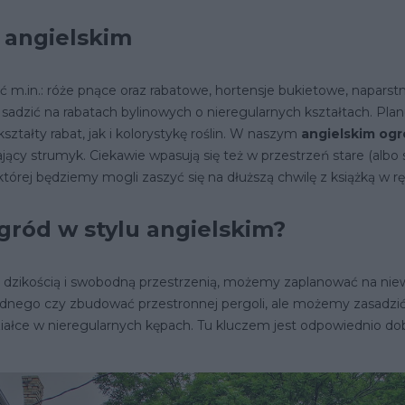
u angielskim
.in.: róże pnące oraz rabatowe, hortensje bukietowe, naparstni
 sadzić na rabatach bylinowych o nieregularnych kształtach. Pla
kształty rabat, jak i kolorystykę roślin. W naszym
angielskim og
jący strumyk. Ciekawie wpasują się też w przestrzeń stare (albo
tórej będziemy mogli zaszyć się na dłuższą chwilę z książką w r
gród w stylu angielskim?
 z dzikością i swobodną przestrzenią, możemy zaplanować na niew
odnego czy zbudować przestronnej pergoli, ale możemy zasadzić 
ziałce w nieregularnych kępach. Tu kluczem jest odpowiednio do