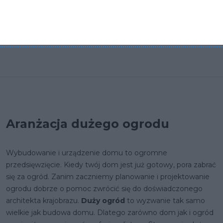
Jakie drzewa do ogrodu - sprawdzamy co sadzą
Polacy
Aranżacja dużego ogrodu
Wybudowanie i urządzenie domu to ogromne
przedsięwzięcie. Kiedy twój dom jest już gotowy, pora zabrać
się za ogród. Zanim zaczniemy planowanie i projektowanie
ogrodu dobrze o pomoc zwrócić się do doświadczonego
architekta krajobrazu.
Duży ogród
to wyzwanie tak samo
wielkie jak budowa domu. Dlatego zarówno dom jak i ogród