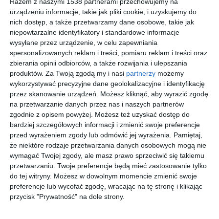
Razem z naszymi 1538 partnerami przechowujemy na
urządzeniu informacje, takie jak pliki cookie, i uzyskujemy do
nich dostęp, a także przetwarzamy dane osobowe, takie jak
niepowtarzalne identyfikatory i standardowe informacje
wysyłane przez urządzenie, w celu zapewniania
spersonalizowanych reklam i treści, pomiaru reklam i treści oraz
zbierania opinii odbiorców, a także rozwijania i ulepszania
produktów.
Za Twoją zgodą my i nasi
partnerzy
możemy
Nowoczesna pruska
Duży dom
wykorzystywać precyzyjne dane geolokalizacyjne i identyfikację
stodoła z basenem i
wolnostojący z
przez skanowanie urządzeń. Możesz kliknąć, aby wyrazić zgodę
dużym ogrodem
basenem i tarasem
Dodaj do ulubionych
Do
na przetwarzanie danych przez nas i naszych partnerów
zgodnie z opisem powyżej. Możesz też uzyskać dostęp do
bardziej szczegółowych informacji i zmienić swoje preferencje
przed wyrażeniem zgody lub odmówić jej wyrażenia.
Pamiętaj,
że niektóre rodzaje przetwarzania danych osobowych mogą nie
wymagać Twojej zgody, ale masz prawo sprzeciwić się takiemu
przetwarzaniu. Twoje preferencje będą mieć zastosowanie tylko
do tej witryny. Możesz w dowolnym momencie zmienić swoje
preferencje lub wycofać zgodę, wracając na tę stronę i klikając
przycisk "Prywatność" na dole strony.