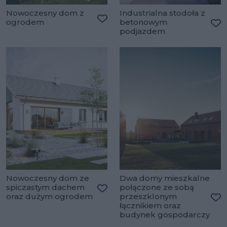
Nowoczesny dom z
Industrialna stodoła z
ogrodem
betonowym
Dodaj do ulubionych
podjazdem
Do
Nowoczesny dom ze
Dwa domy mieszkalne
spiczastym dachem
połączone ze sobą
oraz dużym ogrodem
przeszklonym
Dodaj do ulubionych
łącznikiem oraz
Do
budynek gospodarczy