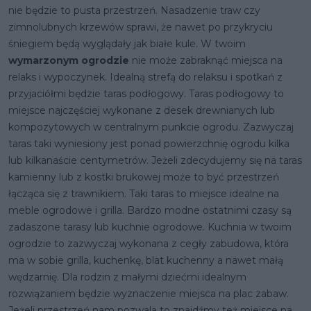
nie będzie to pusta przestrzeń. Nasadzenie traw czy
zimnolubnych krzewów sprawi, że nawet po przykryciu
śniegiem będą wyglądały jak białe kule. W twoim
wymarzonym ogrodzie
nie może zabraknąć miejsca na
relaks i wypoczynek. Idealną strefą do relaksu i spotkań z
przyjaciółmi będzie taras podłogowy. Taras podłogowy to
miejsce najczęściej wykonane z desek drewnianych lub
kompozytowych w centralnym punkcie ogrodu. Zazwyczaj
taras taki wyniesiony jest ponad powierzchnię ogrodu kilka
lub kilkanaście centymetrów. Jeżeli zdecydujemy się na taras
kamienny lub z kostki brukowej może to być przestrzeń
łącząca się z trawnikiem. Taki taras to miejsce idealne na
meble ogrodowe i grilla. Bardzo modne ostatnimi czasy są
zadaszone tarasy lub kuchnie ogrodowe. Kuchnia w twoim
ogrodzie to zazwyczaj wykonana z cegły zabudowa, która
ma w sobie grilla, kuchenkę, blat kuchenny a nawet małą
wędzarnię. Dla rodzin z małymi dziećmi idealnym
rozwiązaniem będzie wyznaczenie miejsca na plac zabaw.
Jeżeli przestrzeń nam pozwala to znajdźmy też miejsce na