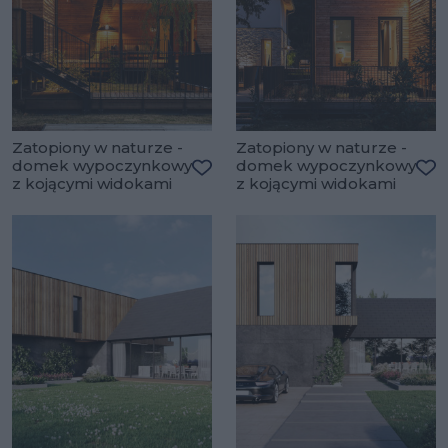
Zatopiony w naturze -
Zatopiony w naturze -
domek wypoczynkowy
domek wypoczynkowy
z kojącymi widokami
z kojącymi widokami
Dodaj do ulubionych
Do