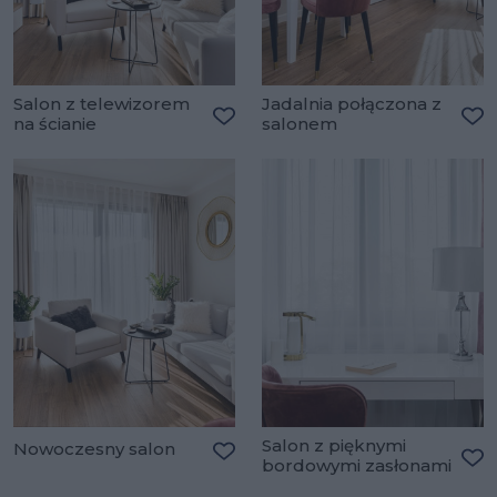
Salon z telewizorem
Jadalnia połączona z
na ścianie
salonem
Dodaj do ulubionych
Do
Salon z pięknymi
Nowoczesny salon
bordowymi zasłonami
Dodaj do ulubionych
Do