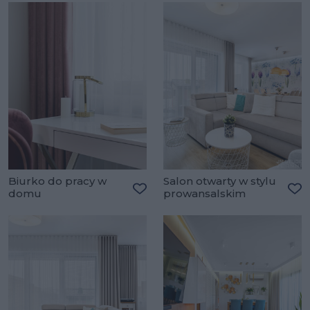
Biurko do pracy w
Salon otwarty w stylu
domu
prowansalskim
Dodaj do ulubionych
Do