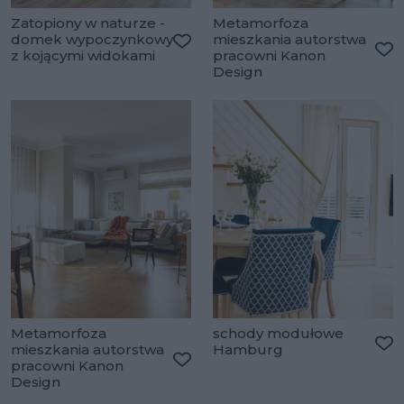
Zatopiony w naturze -
Metamorfoza
domek wypoczynkowy
mieszkania autorstwa
z kojącymi widokami
pracowni Kanon
Dodaj do ulubionych
Do
Design
Metamorfoza
schody modułowe
mieszkania autorstwa
Hamburg
Do
pracowni Kanon
Dodaj do ulubionych
Design