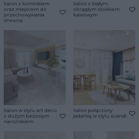
Salon z kominkiem
Salon z białym,
oraz miejscem do
okrągłym stolikiem
przechowywania
kawowym
Do
Dodaj do ulubionych
drewna
Salon w stylu art deco
Salon połączony
z dużym beżowym
jadalnią w stylu scandi
Do
narożnikiem
Dodaj do ulubionych