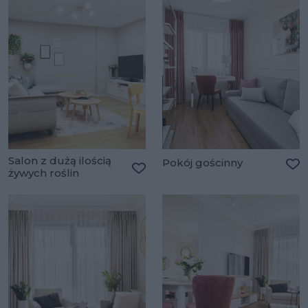
Salon z dużą ilością
Pokój gościnny
żywych roślin
Do
Dodaj do ulubionych