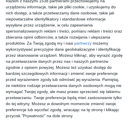
Razem z naszymi 1538 partnerami przechowujemy na
AQUATUS DĄB
DĄB SETTIMO - Salon 1
urządzeniu informacje, takie jak pliki cookie, i uzyskujemy do
SOLIANO
Dodaj do ulubionych
Do
nich dostęp, a także przetwarzamy dane osobowe, takie jak
niepowtarzalne identyfikatory i standardowe informacje
wysyłane przez urządzenie, w celu zapewniania
spersonalizowanych reklam i treści, pomiaru reklam i treści oraz
zbierania opinii odbiorców, a także rozwijania i ulepszania
produktów.
Za Twoją zgodą my i nasi
partnerzy
możemy
wykorzystywać precyzyjne dane geolokalizacyjne i identyfikację
przez skanowanie urządzeń. Możesz kliknąć, aby wyrazić zgodę
na przetwarzanie danych przez nas i naszych partnerów
zgodnie z opisem powyżej. Możesz też uzyskać dostęp do
bardziej szczegółowych informacji i zmienić swoje preferencje
przed wyrażeniem zgody lub odmówić jej wyrażenia.
Pamiętaj,
że niektóre rodzaje przetwarzania danych osobowych mogą nie
AQUATUS DĄB
AQUATUS DĄB
wymagać Twojej zgody, ale masz prawo sprzeciwić się takiemu
SOLIANO
VERDON
przetwarzaniu. Twoje preferencje będą mieć zastosowanie tylko
Dodaj do ulubionych
Do
do tej witryny. Możesz w dowolnym momencie zmienić swoje
preferencje lub wycofać zgodę, wracając na tę stronę i klikając
przycisk "Prywatność" na dole strony.