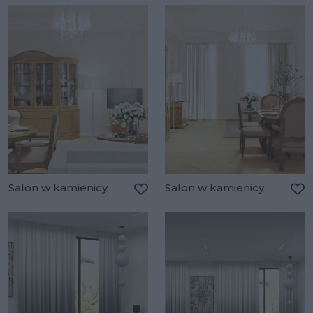
Salon w kamienicy
Salon w kamienicy
Dodaj do ulubionych
Do