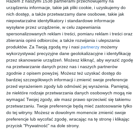
Razem z naszymi 1538 partnerami przechowujemy na
urządzeniu informacje, takie jak pliki cookie, i uzyskujemy do
nich dostęp, a także przetwarzamy dane osobowe, takie jak
Wizualizacja: salon z
Wizualizacja: salon z
niepowtarzalne identyfikatory i standardowe informacje
jadalnią
jadalnią
wysyłane przez urządzenie, w celu zapewniania
Dodaj do ulubionych
Do
spersonalizowanych reklam i treści, pomiaru reklam i treści oraz
zbierania opinii odbiorców, a także rozwijania i ulepszania
produktów.
Za Twoją zgodą my i nasi
partnerzy
możemy
wykorzystywać precyzyjne dane geolokalizacyjne i identyfikację
przez skanowanie urządzeń. Możesz kliknąć, aby wyrazić zgodę
na przetwarzanie danych przez nas i naszych partnerów
zgodnie z opisem powyżej. Możesz też uzyskać dostęp do
bardziej szczegółowych informacji i zmienić swoje preferencje
przed wyrażeniem zgody lub odmówić jej wyrażenia.
Pamiętaj,
że niektóre rodzaje przetwarzania danych osobowych mogą nie
wymagać Twojej zgody, ale masz prawo sprzeciwić się takiemu
przetwarzaniu. Twoje preferencje będą mieć zastosowanie tylko
do tej witryny. Możesz w dowolnym momencie zmienić swoje
Koktajl w dobrym
Wizualizacja: salon
preferencje lub wycofać zgodę, wracając na tę stronę i klikając
smaku - realizacja
Dodaj do ulubionych
przycisk "Prywatność" na dole strony.
Finch Studio
Do