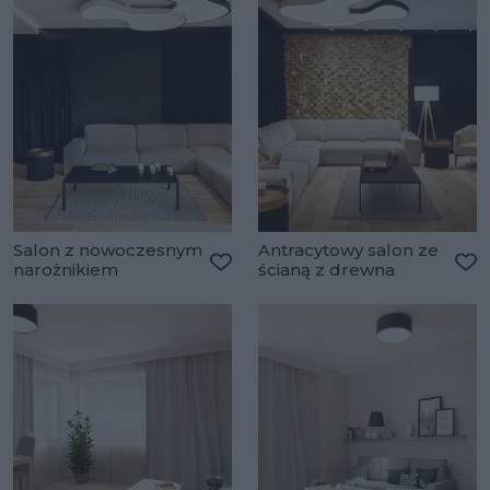
Salon z nowoczesnym
Antracytowy salon ze
narożnikiem
ścianą z drewna
Dodaj do ulubionych
Do