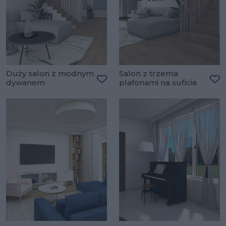
Duży salon z modnym
Salon z trzema
dywanem
plafonami na suficie
Dodaj do ulubionych
Do