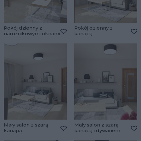
Pokój dzienny z
Pokój dzienny z
narożnikowymi oknami
kanapą
Dodaj do ulubionych
Do
Mały salon z szarą
Mały salon z szarą
kanapą
kanapą i dywanem
Dodaj do ulubionych
Do