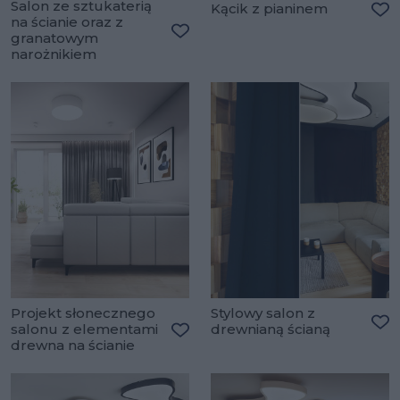
Salon ze sztukaterią
Kącik z pianinem
na ścianie oraz z
Do
granatowym
Dodaj do ulubionych
narożnikiem
Projekt słonecznego
Stylowy salon z
salonu z elementami
drewnianą ścianą
Do
drewna na ścianie
Dodaj do ulubionych