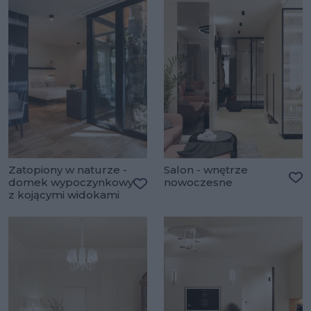
Zatopiony w naturze -
Salon - wnętrze
domek wypoczynkowy
nowoczesne
Do
z kojącymi widokami
Dodaj do ulubionych