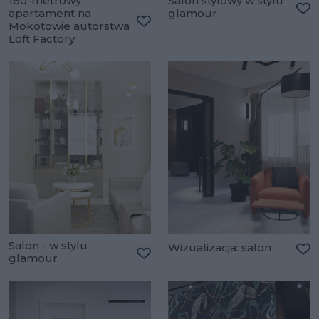
160-metrowy
Salon stylowy w stylu
apartament na
glamour
Do
Mokotowie autorstwa
Dodaj do ulubionych
Loft Factory
Salon - w stylu
Wizualizacja: salon
glamour
Do
Dodaj do ulubionych