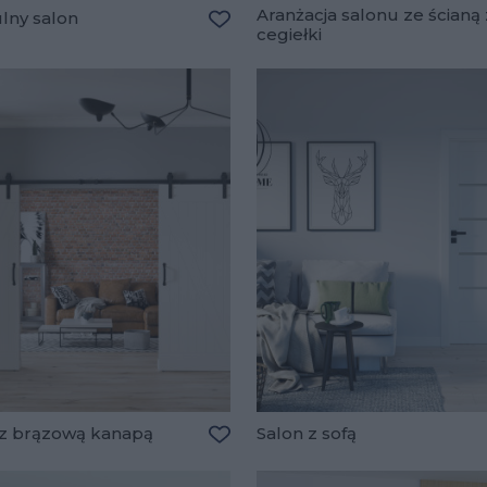
Aranżacja salonu ze ścianą 
lny salon
cegiełki
lubionych
Dodaj do ulubionych
 z brązową kanapą
Salon z sofą
lubionych
Dodaj do ulubionych