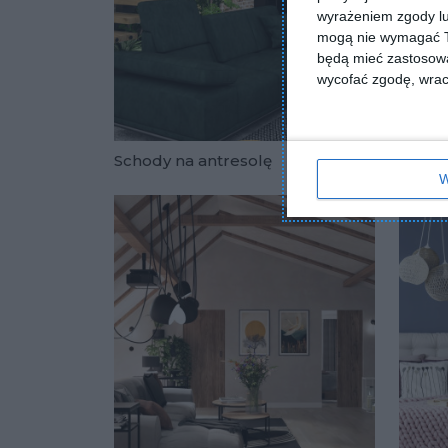
wyrażeniem zgody lu
mogą nie wymagać Tw
będą mieć zastosowa
wycofać zgodę, wraca
Schody na antresolę
salon
W
Dodaj do u