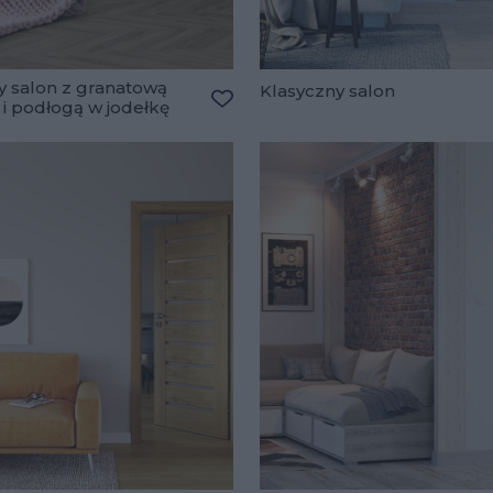
y salon z granatową
Klasyczny salon
 i podłogą w jodełkę
lubionych
Dodaj do ulubionych