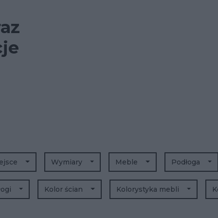
raz
cje
ejsce
Wymiary
Meble
Podłoga
łogi
Kolor ścian
Kolorystyka mebli
K