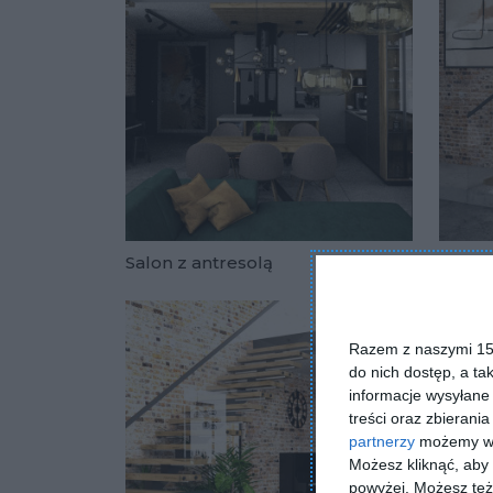
Salon z antresolą
Cegła
Dodaj do u
Razem z naszymi 153
do nich dostęp, a ta
informacje wysyłane 
treści oraz zbierania
partnerzy
możemy wyk
Możesz kliknąć, aby
powyżej. Możesz też 