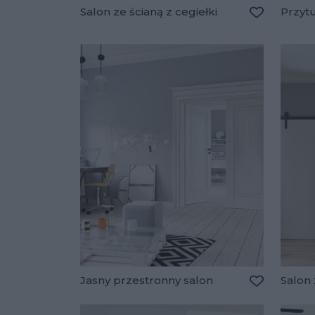
Salon ze ścianą z cegiełki
Przytu
Dodaj do u
Jasny przestronny salon
Salon
Dodaj do u