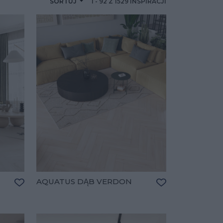
SORTUJ
1
-
92
Z
1529
INSPIRACJI
AQUATUS DĄB VERDON
Dodaj do ulubionych
Dodaj do ulubio