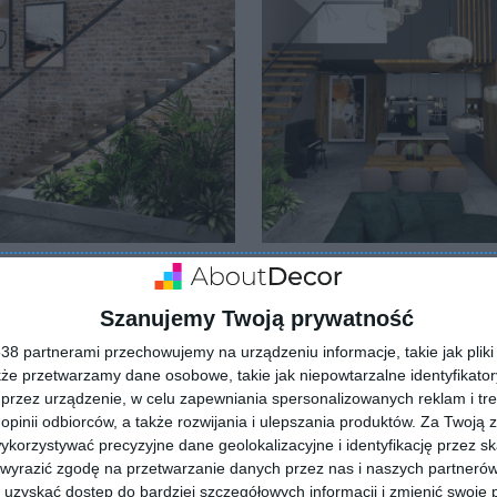
 we wnętrzach
Salon z antresolą
lubionych
Dodaj do ulubionych
Szanujemy Twoją prywatność
8 partnerami przechowujemy na urządzeniu informacje, takie jak pliki 
kże przetwarzamy dane osobowe, takie jak niepowtarzalne identyfikato
przez urządzenie, w celu zapewniania spersonalizowanych reklam i tre
 opinii odbiorców, a także rozwijania i ulepszania produktów.
Za Twoją z
orzystywać precyzyjne dane geolokalizacyjne i identyfikację przez s
 wyrazić zgodę na przetwarzanie danych przez nas i naszych partneró
uzyskać dostęp do bardziej szczegółowych informacji i zmienić swoje 