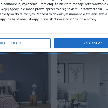
b odmówić jej wyrażenia.
Pamiętaj, że niektóre rodzaje przetwarzani
ojej zgody, ale masz prawo sprzeciwić się takiemu przetwarzaniu. Tw
nie tylko do tej witryny. Możesz w dowolnym momencie zmienić swoje 
jąc na tę stronę i klikając przycisk "Prywatność" na dole strony.
Salon z antresolą
IĘCEJ OPCJI
ZGADZAM SIĘ
lubionych
Dodaj do ulubionych