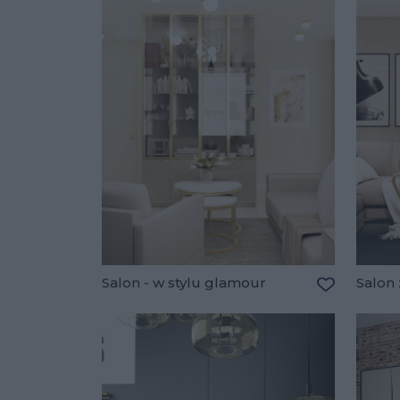
Salon - w stylu glamour
Salon 
Dodaj do u