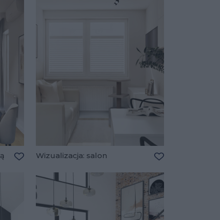
ią
Wizualizacja: salon
Dodaj do ulubionych
Dodaj do ulubio