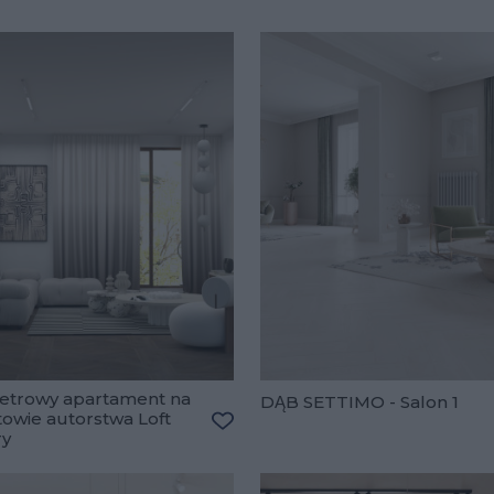
etrowy apartament na
DĄB SETTIMO - Salon 1
owie autorstwa Loft
ry
lubionych
Dodaj do ulubionych