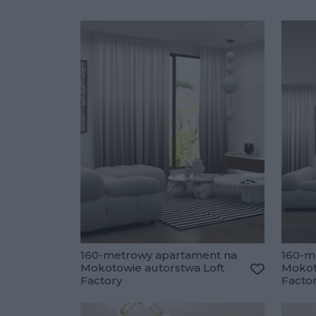
160-metrowy apartament na
160-m
Mokotowie autorstwa Loft
Mokot
Factory
Facto
Dodaj do u