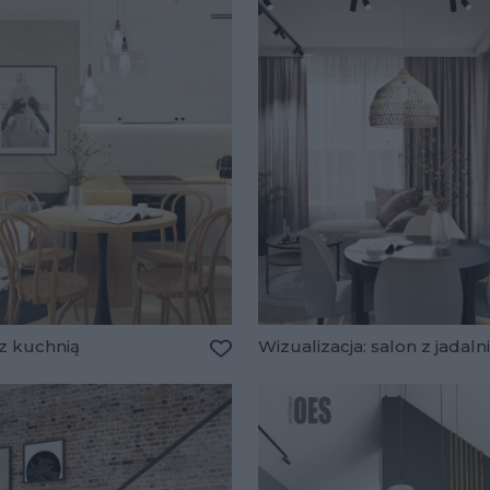
z kuchnią
Wizualizacja: salon z jadaln
lubionych
Dodaj do ulubionych