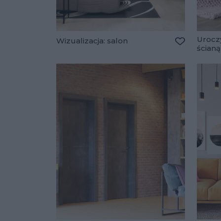
Urocz
Wizualizacja: salon
ścianą
Dodaj do u