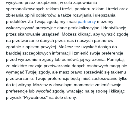
wysyłane przez urządzenie, w celu zapewniania
spersonalizowanych reklam i treści, pomiaru reklam i treści oraz
zbierania opinii odbiorców, a także rozwijania i ulepszania
produktów.
Za Twoją zgodą my i nasi
partnerzy
możemy
wykorzystywać precyzyjne dane geolokalizacyjne i identyfikację
Wizualizacja: salon
Wizualizacja: salon
przez skanowanie urządzeń. Możesz kliknąć, aby wyrazić zgodę
Dodaj do ulubionych
Do
na przetwarzanie danych przez nas i naszych partnerów
zgodnie z opisem powyżej. Możesz też uzyskać dostęp do
bardziej szczegółowych informacji i zmienić swoje preferencje
przed wyrażeniem zgody lub odmówić jej wyrażenia.
Pamiętaj,
że niektóre rodzaje przetwarzania danych osobowych mogą nie
wymagać Twojej zgody, ale masz prawo sprzeciwić się takiemu
przetwarzaniu. Twoje preferencje będą mieć zastosowanie tylko
do tej witryny. Możesz w dowolnym momencie zmienić swoje
preferencje lub wycofać zgodę, wracając na tę stronę i klikając
przycisk "Prywatność" na dole strony.
a
a
Dodaj do ulubionych
Do