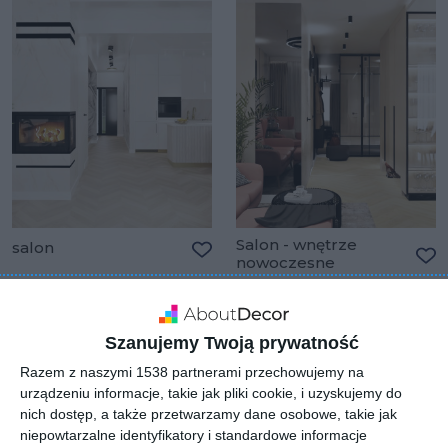
Salon - wnętrze
salon
nowoczesne
Dodaj do ulubionych
Do
Szanujemy Twoją prywatność
Razem z naszymi 1538 partnerami przechowujemy na
urządzeniu informacje, takie jak pliki cookie, i uzyskujemy do
nich dostęp, a także przetwarzamy dane osobowe, takie jak
niepowtarzalne identyfikatory i standardowe informacje