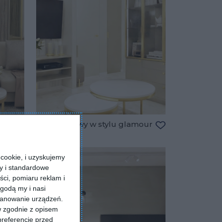
Salon stylowy w stylu glamour
Dodaj do ulubio
Dodaj do ulubionych
cookie, i uzyskujemy
ry i standardowe
ści, pomiaru reklam i
godą my i nasi
kanowanie urządzeń.
w zgodnie z opisem
preferencje przed