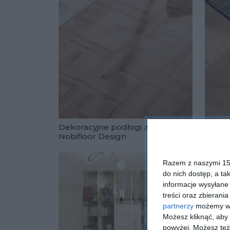
Dekoracyjne podłogi z kolekcji
Dekora
Nobifloor Design
Nobif
Dodaj do u
Razem z naszymi 153
do nich dostęp, a ta
informacje wysyłane 
treści oraz zbierania
partnerzy
możemy wyk
Możesz kliknąć, aby
powyżej. Możesz też 