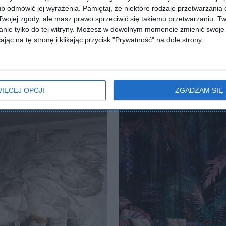
b odmówić jej wyrażenia.
Pamiętaj, że niektóre rodzaje przetwarzani
ojej zgody, ale masz prawo sprzeciwić się takiemu przetwarzaniu. Tw
nie tylko do tej witryny. Możesz w dowolnym momencie zmienić swoje 
jąc na tę stronę i klikając przycisk "Prywatność" na dole strony.
IĘCEJ OPCJI
ZGADZAM SIĘ
z kuchnią
Salon z kuchnią
lubionych
Dodaj do ulubionych