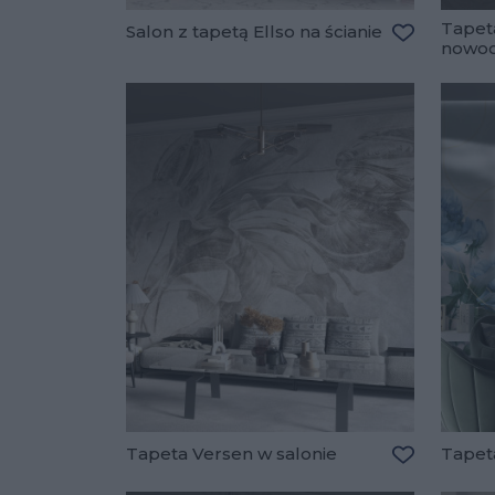
Tapet
Salon z tapetą Ellso na ścianie
nowoc
Dodaj do u
Tapeta Versen w salonie
Tapet
Dodaj do u