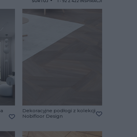
SORTUJ
1
-
92
Z
422
INSPIRACJI
na
Dekoracyjne podłogi z kolekcji
Nobifloor Design
Dodaj do ulubio
Dodaj do ulubionych