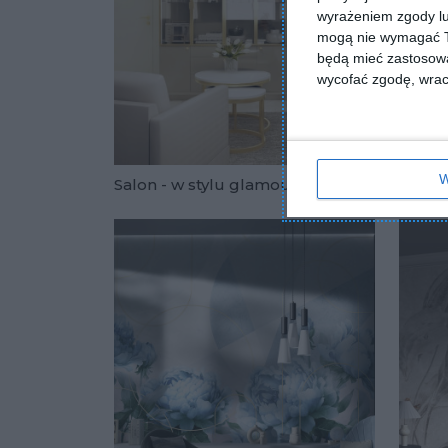
wyrażeniem zgody lu
mogą nie wymagać Tw
będą mieć zastosowa
wycofać zgodę, wraca
W
Salon - w stylu glamour
Salon 
Dodaj do u