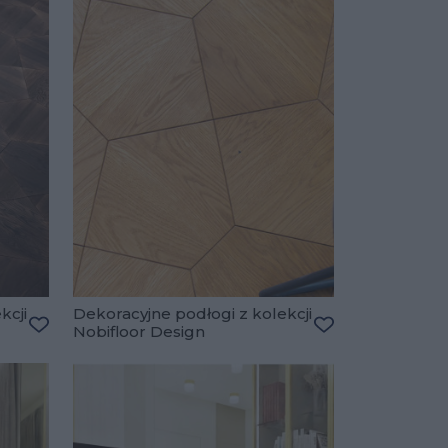
kcji
Dekoracyjne podłogi z kolekcji
Nobifloor Design
Dodaj do ulubionych
Dodaj do ulubio