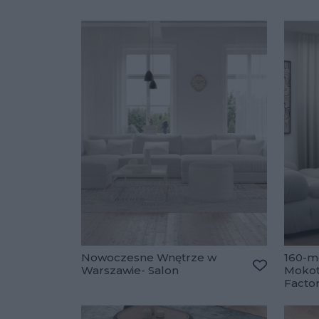
Nowoczesne Wnętrze w
160-m
Warszawie- Salon
Mokot
Dodaj do u
Facto