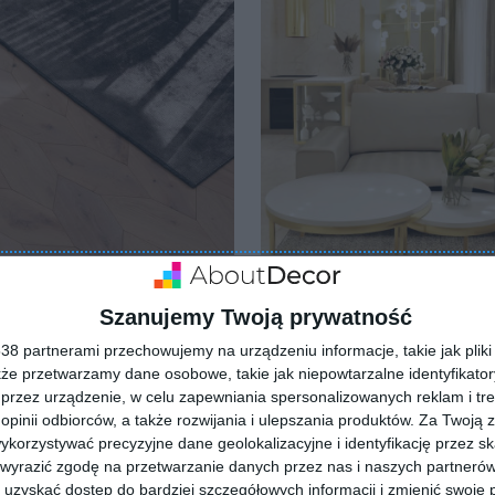
cyjne podłogi z kolekcji
Salon z kuchnią w stylu
loor Design
glamour
lubionych
Dodaj do ulubionych
Szanujemy Twoją prywatność
8 partnerami przechowujemy na urządzeniu informacje, takie jak pliki 
kże przetwarzamy dane osobowe, takie jak niepowtarzalne identyfikato
przez urządzenie, w celu zapewniania spersonalizowanych reklam i tre
 opinii odbiorców, a także rozwijania i ulepszania produktów.
Za Twoją z
orzystywać precyzyjne dane geolokalizacyjne i identyfikację przez s
 wyrazić zgodę na przetwarzanie danych przez nas i naszych partneró
uzyskać dostęp do bardziej szczegółowych informacji i zmienić swoje 