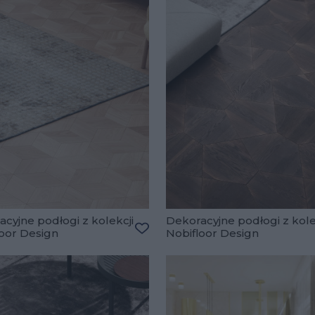
cyjne podłogi z kolekcji
Dekoracyjne podłogi z kole
loor Design
Nobifloor Design
lubionych
Dodaj do ulubionych