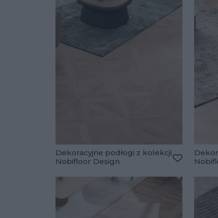
Dekoracyjne podłogi z kolekcji
Dekora
Nobifloor Design
Nobif
Dodaj do u