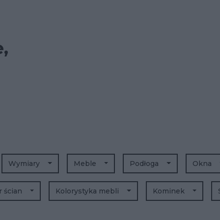
,
Wymiary
Meble
Podłoga
Okna
r ścian
Kolorystyka mebli
Kominek