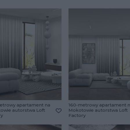
etrowy apartament na
160-metrowy apartament 
owie autorstwa Loft
Mokotowie autorstwa Loft
lubionych
ry
Factory
Dodaj do ulubionych