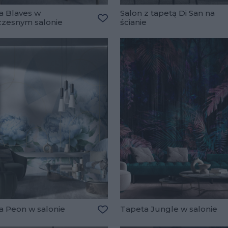
a Blaves w
Salon z tapetą Di San na
zesnym salonie
ścianie
lubionych
Dodaj do ulubionych
a Peon w salonie
Tapeta Jungle w salonie
lubionych
Dodaj do ulubionych