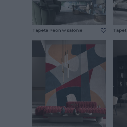
Tapeta Peon w salonie
Tapet
Dodaj do u