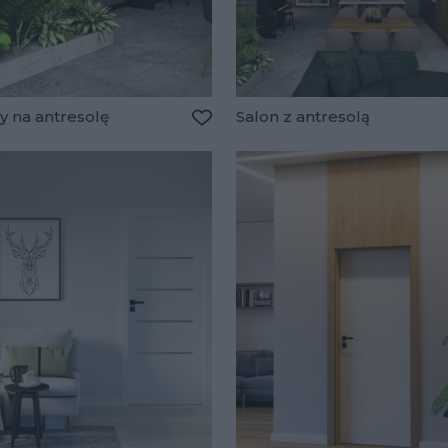
y na antresolę
Salon z antresolą
lubionych
Dodaj do ulubionych