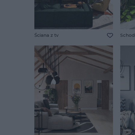
Ściana z tv
Schod
Dodaj do u