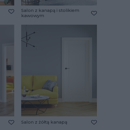
Salon z kanapą i stolikiem
kawowym
Dodaj do ulubionych
Dodaj do ulubio
Salon z żółtą kanapą
Dodaj do ulubionych
Dodaj do ulubio