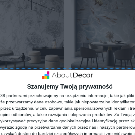
 Brandi w salonie z
Tapeta Agora w salonie
nistycznym fotelem
lubionych
Szanujemy Twoją prywatność
Dodaj do ulubionych
8 partnerami przechowujemy na urządzeniu informacje, takie jak pliki 
kże przetwarzamy dane osobowe, takie jak niepowtarzalne identyfikato
przez urządzenie, w celu zapewniania spersonalizowanych reklam i tre
 opinii odbiorców, a także rozwijania i ulepszania produktów.
Za Twoją z
orzystywać precyzyjne dane geolokalizacyjne i identyfikację przez s
 wyrazić zgodę na przetwarzanie danych przez nas i naszych partneró
uzyskać dostęp do bardziej szczegółowych informacji i zmienić swoje 