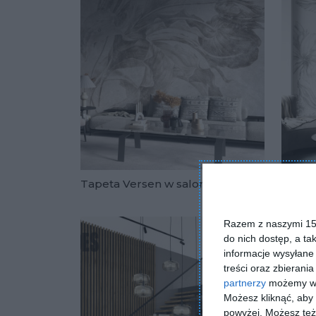
Tapeta
Tapeta Versen w salonie
moder
Dodaj do u
Razem z naszymi 153
do nich dostęp, a ta
informacje wysyłane 
treści oraz zbierania
partnerzy
możemy wyk
Możesz kliknąć, aby
powyżej. Możesz też 