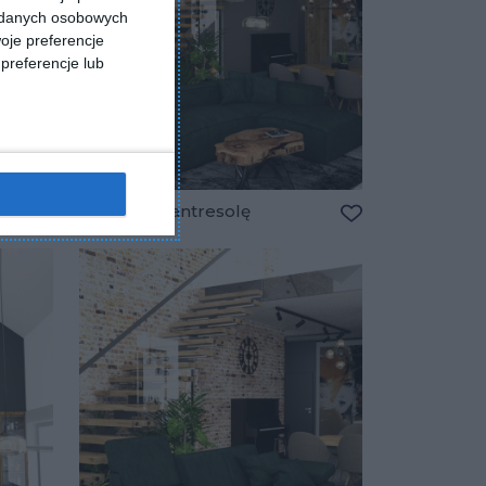
a danych osobowych
oje preferencje
preferencje lub
Schody na antresolę
Dodaj do ulubionych
Dodaj do ulubio