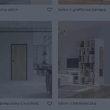
czny salon
Salon z grafitową kanapą
lubionych
Dodaj do ulubionych
 połączony z kuchnią
Salon z biblioteczką
lubionych
Dodaj do ulubionych