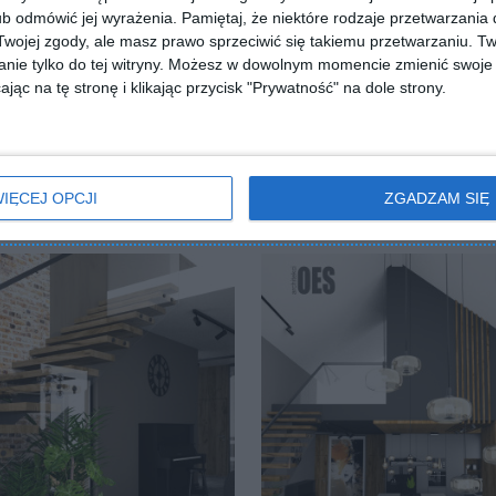
b odmówić jej wyrażenia.
Pamiętaj, że niektóre rodzaje przetwarzani
ojej zgody, ale masz prawo sprzeciwić się takiemu przetwarzaniu. Tw
nie tylko do tej witryny. Możesz w dowolnym momencie zmienić swoje 
jąc na tę stronę i klikając przycisk "Prywatność" na dole strony.
IĘCEJ OPCJI
ZGADZAM SIĘ
owa ściany z tv
Salon z antresolą
lubionych
Dodaj do ulubionych