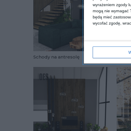
wyrażeniem zgody lu
mogą nie wymagać Tw
będą mieć zastosowa
wycofać zgodę, wraca
W
Schody na antresolę
Zabud
Dodaj do u