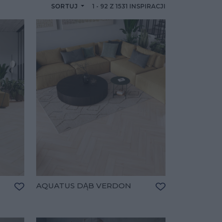
SORTUJ
1
-
92
Z
1531
INSPIRACJI
AQUATUS DĄB VERDON
Dodaj do ulubionych
Dodaj do ulubio