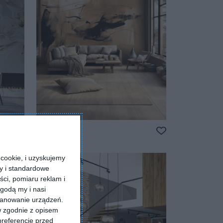
Murale
Dodaj do ulubionych
Dodaj do ulubio
cookie, i uzyskujemy
ry i standardowe
ści, pomiaru reklam i
godą my i nasi
kanowanie urządzeń.
w zgodnie z opisem
preferencje przed