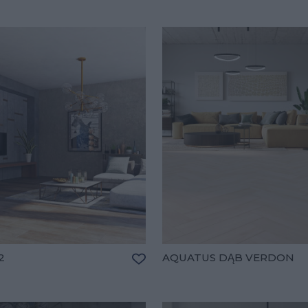
2
AQUATUS DĄB VERDON
Dodaj do ulubionych
lubionych