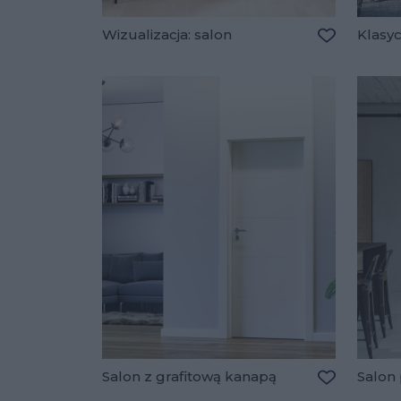
Wizualizacja: salon
Klasy
Dodaj do u
Salon z grafitową kanapą
Salon
Dodaj do u