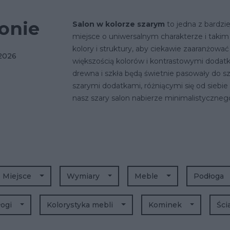
lonie
Salon w kolorze szarym
to jedna z bardzi
miejsce o uniwersalnym charakterze i takim 
kolory i struktury, aby ciekawie zaaranżowa
 2026
większością kolorów i kontrastowymi dodatk
drewna i szkła będą świetnie pasowały do s
szarymi dodatkami, różniącymi się od siebie 
nasz szary salon nabierze minimalistyczne
Miejsce
Wymiary
Meble
Podłoga
łogi
Kolorystyka mebli
Kominek
Ści