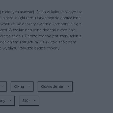
ej modnych aranżacji. Salon w kolorze szarym to
kolorze, dzięki temu łatwo będzie dobrać inne
ć wnętrze. Kolor szary świetnie komponuje się z
ami. Wszelkie naturalne dodatki z kamienia,
zarego salonu. Bardzo modny jest szary salon z
odcieniami i strukturą. Dzięki taki zabiegom
go wyglądu i zawsze będzie modny.
Okna
Oświetlenie
any
Stół