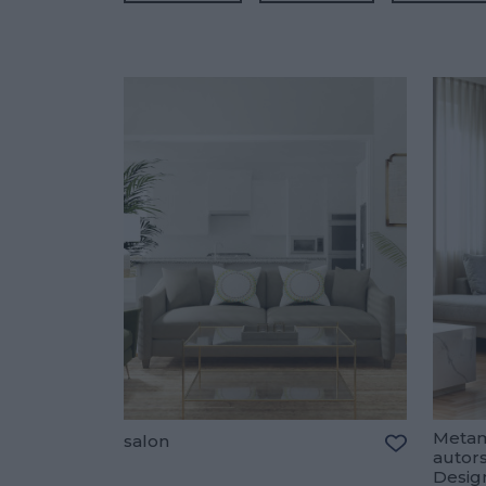
Metam
salon
autor
Dodaj do u
Desig