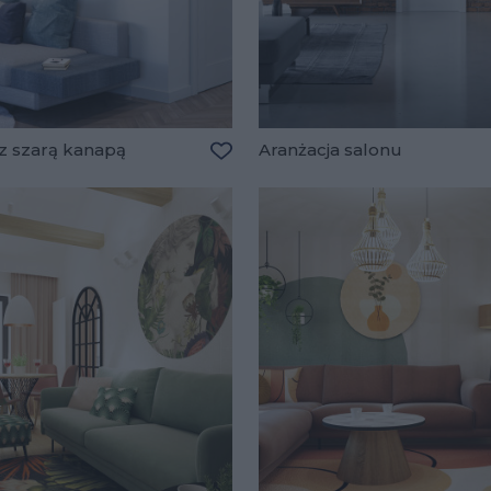
 z szarą kanapą
Aranżacja salonu
lubionych
Dodaj do ulubionych