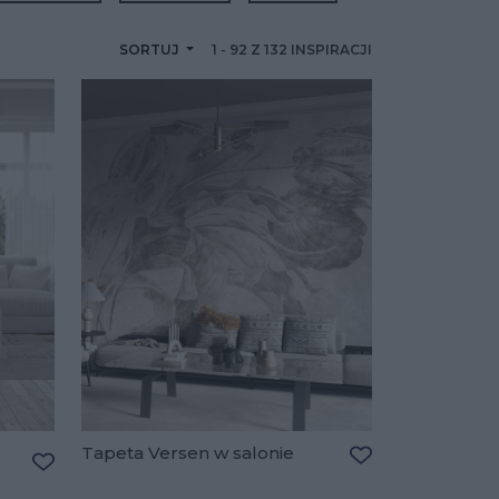
SORTUJ
1
-
92
Z
132
INSPIRACJI
Tapeta Versen w salonie
Dodaj do ulubio
Dodaj do ulubionych