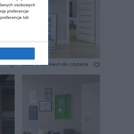
a danych osobowych
oje preferencje
preferencje lub
Salon z kącikiem do czytania
Dodaj do ulubionych
Dodaj do ulubio