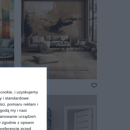
Murale
Dodaj do ulubionych
Dodaj do ulubio
cookie, i uzyskujemy
ry i standardowe
ści, pomiaru reklam i
godą my i nasi
kanowanie urządzeń.
w zgodnie z opisem
preferencje przed