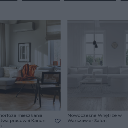
orfoza mieszkania
Nowoczesne Wnętrze w
stwa pracowni Kanon
Warszawie- Salon
lubionych
n
Dodaj do ulubionych