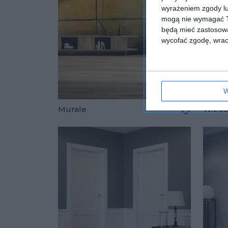
wyrażeniem zgody lu
mogą nie wymagać Tw
będą mieć zastosowa
wycofać zgodę, wraca
W
Murale
Wizual
Dodaj do u