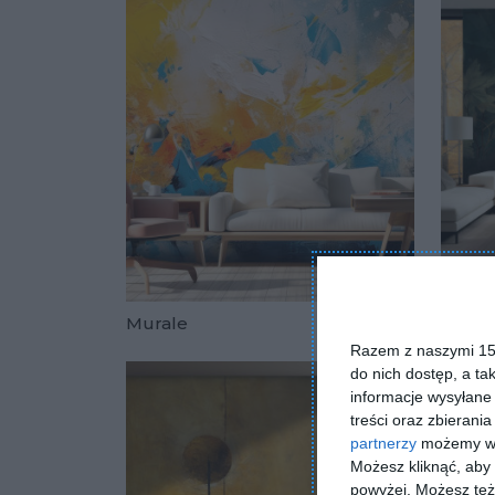
Murale
Mural
Dodaj do u
Razem z naszymi 153
do nich dostęp, a ta
informacje wysyłane 
treści oraz zbierania
partnerzy
możemy wyk
Możesz kliknąć, aby
powyżej. Możesz też 