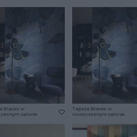
a Blaves w
Tapeta Blaves w
zesnym salonie
nowoczesnym salonie
lubionych
Dodaj do ulubionych