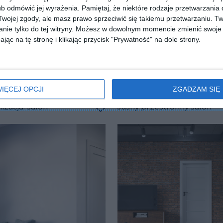
b odmówić jej wyrażenia.
Pamiętaj, że niektóre rodzaje przetwarzani
ojej zgody, ale masz prawo sprzeciwić się takiemu przetwarzaniu. Tw
nie tylko do tej witryny. Możesz w dowolnym momencie zmienić swoje 
jąc na tę stronę i klikając przycisk "Prywatność" na dole strony.
IĘCEJ OPCJI
ZGADZAM SIĘ
izacja: salon
Jasny przestronny salon
lubionych
Dodaj do ulubionych