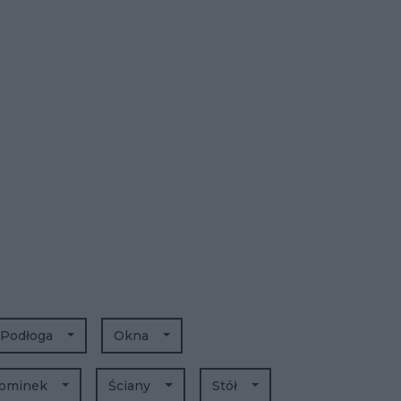
Podłoga
Okna
ominek
Ściany
Stół