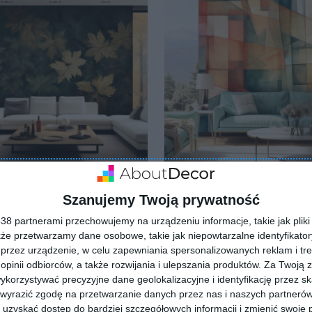
Szanujemy Twoją prywatność
e
Murale
lubionych
Dodaj do ulubionych
8 partnerami przechowujemy na urządzeniu informacje, takie jak pliki 
kże przetwarzamy dane osobowe, takie jak niepowtarzalne identyfikato
przez urządzenie, w celu zapewniania spersonalizowanych reklam i tre
 opinii odbiorców, a także rozwijania i ulepszania produktów.
Za Twoją z
orzystywać precyzyjne dane geolokalizacyjne i identyfikację przez s
 wyrazić zgodę na przetwarzanie danych przez nas i naszych partneró
uzyskać dostęp do bardziej szczegółowych informacji i zmienić swoje 