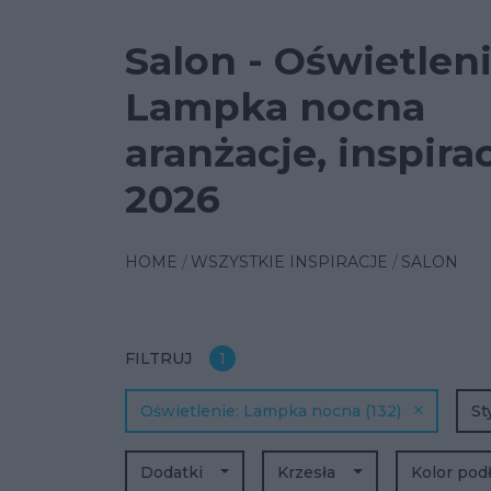
Salon - Oświetlen
Lampka nocna
aranżacje, inspira
2026
HOME
WSZYSTKIE INSPIRACJE
SALON
FILTRUJ
1
Oświetlenie
Lampka nocna
(132)
St
Dodatki
Krzesła
Kolor pod