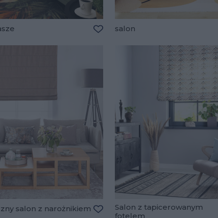
asze
salon
lubionych
Dodaj do ulubionych
Salon z tapicerowanym
zny salon z narożnikiem
fotelem