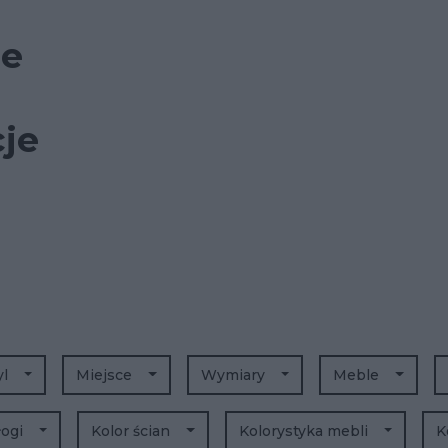
ie
cje
yl
Miejsce
Wymiary
Meble
łogi
Kolor ścian
Kolorystyka mebli
K