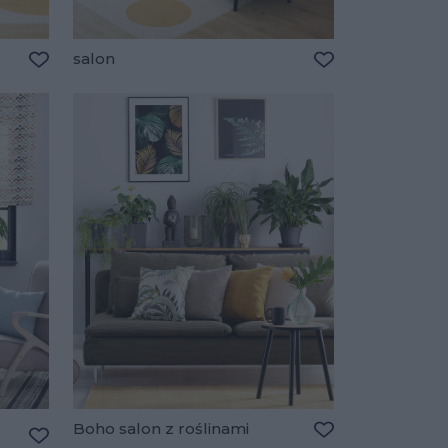
salon
Dodaj do ulubionych
Dodaj do ulubio
Boho salon z roślinami