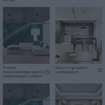
Projekt
Salon z ogrodem
nowoczesnego salonu
wertykalnym
Do
z betonowym sufitem
Dodaj do ulubionych