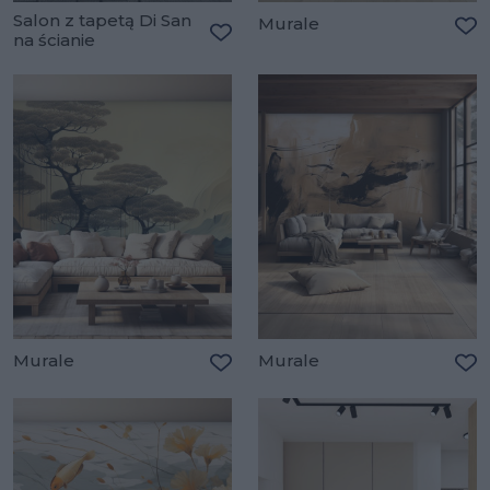
Salon z tapetą Di San
Murale
na ścianie
Do
Dodaj do ulubionych
Murale
Murale
Dodaj do ulubionych
Do