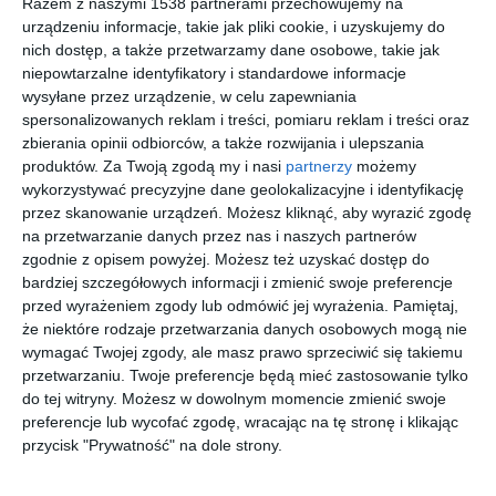
Razem z naszymi 1538 partnerami przechowujemy na
urządzeniu informacje, takie jak pliki cookie, i uzyskujemy do
wizualizacja: salon
Wizualizacja: salon
nich dostęp, a także przetwarzamy dane osobowe, takie jak
Dodaj do ulubionych
Do
niepowtarzalne identyfikatory i standardowe informacje
wysyłane przez urządzenie, w celu zapewniania
spersonalizowanych reklam i treści, pomiaru reklam i treści oraz
zbierania opinii odbiorców, a także rozwijania i ulepszania
produktów.
Za Twoją zgodą my i nasi
partnerzy
możemy
wykorzystywać precyzyjne dane geolokalizacyjne i identyfikację
przez skanowanie urządzeń. Możesz kliknąć, aby wyrazić zgodę
na przetwarzanie danych przez nas i naszych partnerów
zgodnie z opisem powyżej. Możesz też uzyskać dostęp do
bardziej szczegółowych informacji i zmienić swoje preferencje
przed wyrażeniem zgody lub odmówić jej wyrażenia.
Pamiętaj,
że niektóre rodzaje przetwarzania danych osobowych mogą nie
wymagać Twojej zgody, ale masz prawo sprzeciwić się takiemu
Wizualizacja: salon
Salon w stylu boho
przetwarzaniu. Twoje preferencje będą mieć zastosowanie tylko
Dodaj do ulubionych
Do
do tej witryny. Możesz w dowolnym momencie zmienić swoje
preferencje lub wycofać zgodę, wracając na tę stronę i klikając
przycisk "Prywatność" na dole strony.