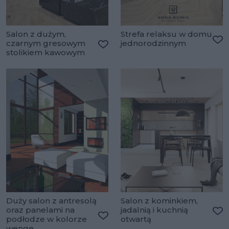
Salon z dużym,
Strefa relaksu w domu
czarnym gresowym
jednorodzinnym
Do
stolikiem kawowym
Dodaj do ulubionych
Duży salon z antresolą
Salon z kominkiem,
oraz panelami na
jadalnią i kuchnią
podłodze w kolorze
otwartą
Do
Dodaj do ulubionych
wenge