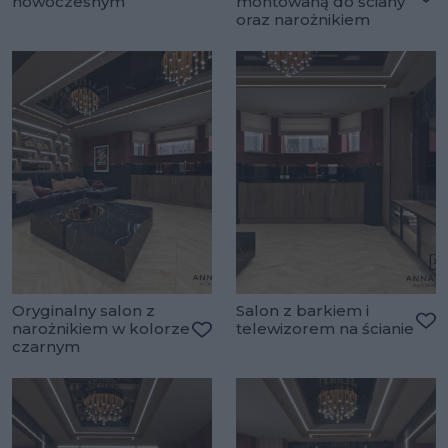
nowoczesnym
montowaną do ściany
Dodaj do ulubionych
Do
oraz narożnikiem
Oryginalny salon z
Salon z barkiem i
narożnikiem w kolorze
telewizorem na ścianie
Do
czarnym
Dodaj do ulubionych