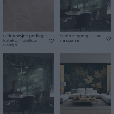
Dekoracyjne podłogi z
Salon z tapetą Di San
kolekcji Nobifloor
na ścianie
Do
Design
Dodaj do ulubionych