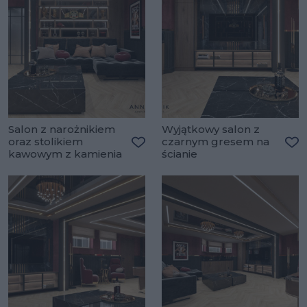
Salon z narożnikiem
Wyjątkowy salon z
oraz stolikiem
czarnym gresem na
kawowym z kamienia
ścianie
Dodaj do ulubionych
Do