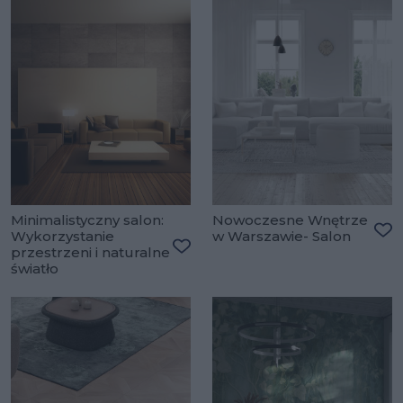
Minimalistyczny salon:
Nowoczesne Wnętrze
Wykorzystanie
w Warszawie- Salon
Do
przestrzeni i naturalne
Dodaj do ulubionych
światło