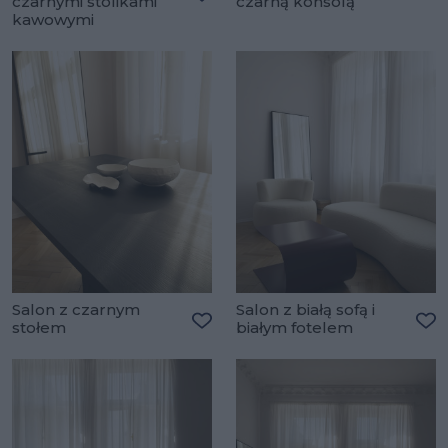
czarnymi stolikami
czarną konsolą
Do
Dodaj do ulubionych
kawowymi
Salon z czarnym
Salon z białą sofą i
stołem
białym fotelem
Dodaj do ulubionych
Do