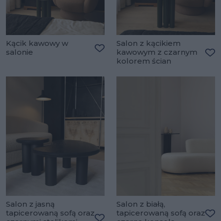
Kącik kawowy w
Salon z kącikiem
salonie
kawowym z czarnym
Dodaj do ulubionych
kolorem ścian
Do
Salon z jasną
Salon z białą,
tapicerowaną sofą oraz
tapicerowaną sofą oraz