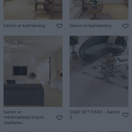
Salon w kamienicy
Salon w kamienicy
Dodaj do ulubionych
Do
Salon w
DĄB SETTIMO - Salon
minimalistycznym
2
Do
wydaniu
Dodaj do ulubionych