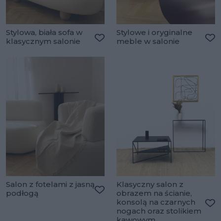
Stylowa, biała sofa w
Stylowe i oryginalne
klasycznym salonie
meble w salonie
Dodaj do ulubionych
Do
Salon z fotelami z jasną
Klasyczny salon z
podłogą
obrazem na ścianie,
Dodaj do ulubionych
konsolą na czarnych
nogach oraz stolikiem
Do
kawowym