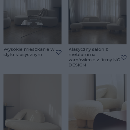
Wysokie mieszkanie w
Klasyczny salon z
stylu klasycznym
meblami na
Dodaj do ulubionych
zamówienie z firmy NG
Do
DESIGN