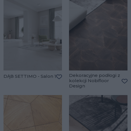
Dekoracyjne podłogi z
DĄB SETTIMO - Salon 1
kolekcji Nobifloor
Dodaj do ulubionych
Design
Do