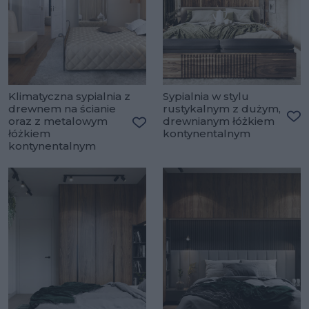
Klimatyczna sypialnia z
Sypialnia w stylu
drewnem na ścianie
rustykalnym z dużym,
oraz z metalowym
drewnianym łóżkiem
Do
łóżkiem
kontynentalnym
Dodaj do ulubionych
kontynentalnym