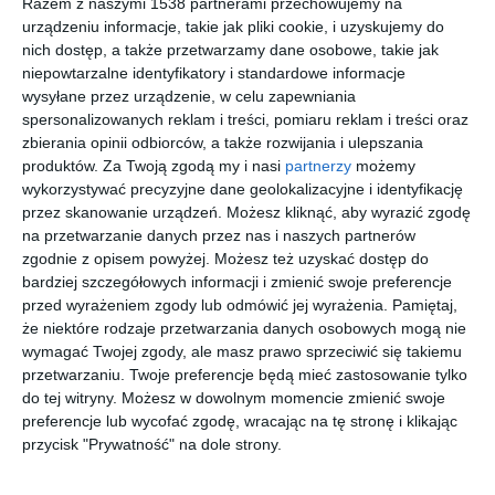
Razem z naszymi 1538 partnerami przechowujemy na
urządzeniu informacje, takie jak pliki cookie, i uzyskujemy do
nich dostęp, a także przetwarzamy dane osobowe, takie jak
niepowtarzalne identyfikatory i standardowe informacje
wysyłane przez urządzenie, w celu zapewniania
spersonalizowanych reklam i treści, pomiaru reklam i treści oraz
zbierania opinii odbiorców, a także rozwijania i ulepszania
produktów.
Za Twoją zgodą my i nasi
partnerzy
możemy
wykorzystywać precyzyjne dane geolokalizacyjne i identyfikację
przez skanowanie urządzeń. Możesz kliknąć, aby wyrazić zgodę
na przetwarzanie danych przez nas i naszych partnerów
zgodnie z opisem powyżej. Możesz też uzyskać dostęp do
bardziej szczegółowych informacji i zmienić swoje preferencje
Wizualizacja: sypialnia
Słoneczna sypialnia
przed wyrażeniem zgody lub odmówić jej wyrażenia.
Pamiętaj,
Dodaj do ulubionych
Do
że niektóre rodzaje przetwarzania danych osobowych mogą nie
wymagać Twojej zgody, ale masz prawo sprzeciwić się takiemu
przetwarzaniu. Twoje preferencje będą mieć zastosowanie tylko
do tej witryny. Możesz w dowolnym momencie zmienić swoje
preferencje lub wycofać zgodę, wracając na tę stronę i klikając
przycisk "Prywatność" na dole strony.