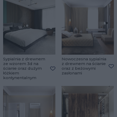
Sypialnia z drewnem
Nowoczesna sypialnia
ze wzorem 3d na
z drewnem na ścianie
ścianie oraz dużym
oraz z beżowymi
Do
łóżkiem
zasłonami
Dodaj do ulubionych
kontynentalnym