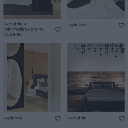
Sypialnia w
sypialnia
minimalistycznym
Do
wydaniu
Dodaj do ulubionych
sypialnia
Sypialnia
Dodaj do ulubionych
Do