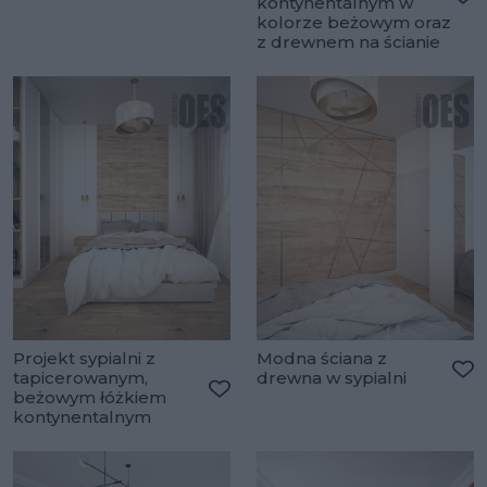
kontynentalnym w
Do
kolorze beżowym oraz
z drewnem na ścianie
Projekt sypialni z
Modna ściana z
tapicerowanym,
drewna w sypialni
Do
beżowym łóżkiem
Dodaj do ulubionych
kontynentalnym