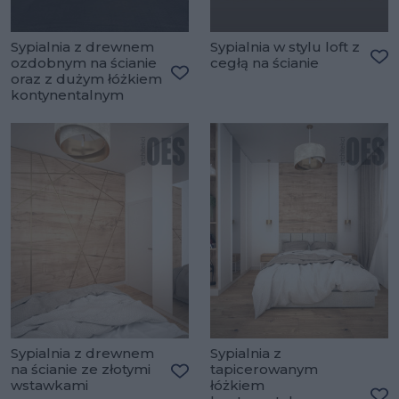
Sypialnia z drewnem
Sypialnia w stylu loft z
ozdobnym na ścianie
cegłą na ścianie
Do
oraz z dużym łóżkiem
Dodaj do ulubionych
kontynentalnym
Sypialnia z drewnem
Sypialnia z
na ścianie ze złotymi
tapicerowanym
wstawkami
łóżkiem
Dodaj do ulubionych