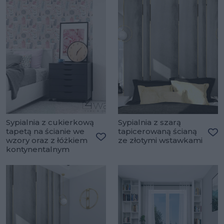
Sypialnia z cukierkową
Sypialnia z szarą
tapetą na ścianie we
tapicerowaną ścianą
wzory oraz z łóżkiem
ze złotymi wstawkami
Do
Dodaj do ulubionych
kontynentalnym