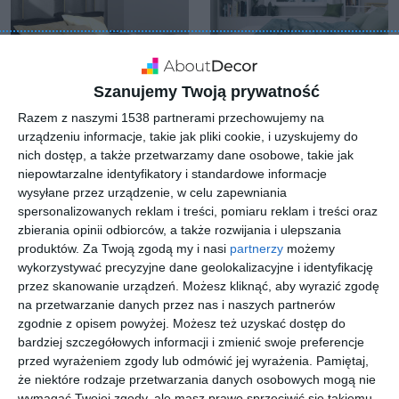
Szanujemy Twoją prywatność
Razem z naszymi 1538 partnerami przechowujemy na
Projekt nowoczesnej
Aranżacja projektu
urządzeniu informacje, takie jak pliki cookie, i uzyskujemy do
sypialni z szarą,
sypialni
Do
nich dostęp, a także przetwarzamy dane osobowe, takie jak
tapicerowaną ścianą
Dodaj do ulubionych
niepowtarzalne identyfikatory i standardowe informacje
wysyłane przez urządzenie, w celu zapewniania
spersonalizowanych reklam i treści, pomiaru reklam i treści oraz
zbierania opinii odbiorców, a także rozwijania i ulepszania
produktów.
Za Twoją zgodą my i nasi
partnerzy
możemy
wykorzystywać precyzyjne dane geolokalizacyjne i identyfikację
przez skanowanie urządzeń. Możesz kliknąć, aby wyrazić zgodę
na przetwarzanie danych przez nas i naszych partnerów
zgodnie z opisem powyżej. Możesz też uzyskać dostęp do
bardziej szczegółowych informacji i zmienić swoje preferencje
przed wyrażeniem zgody lub odmówić jej wyrażenia.
Pamiętaj,
że niektóre rodzaje przetwarzania danych osobowych mogą nie
wymagać Twojej zgody, ale masz prawo sprzeciwić się takiemu