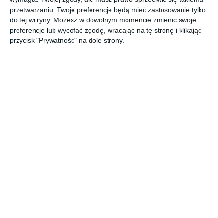
Projekt słonecznej
Klasyczna sypialnia z
przetwarzaniu. Twoje preferencje będą mieć zastosowanie tylko
sypialni z meblami w
zielonym kolorem
do tej witryny. Możesz w dowolnym momencie zmienić swoje
białym kolorze
ścian oraz wyjątkową
Dodaj do ulubionych
preferencje lub wycofać zgodę, wracając na tę stronę i klikając
Do
lampą wiszącą
przycisk "Prywatność" na dole strony.
Klasyczna sypialnia z
Aranżacja sypialni na
dużą szafą, komoda i
poddaszu z kącikiem
łóżkiem
do czytania książek
Do
Dodaj do ulubionych
kontynentalnym