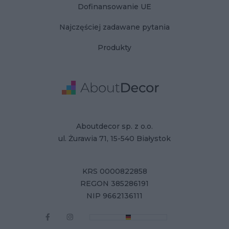
Dofinansowanie UE
Najczęściej zadawane pytania
Produkty
Adres
Dane Firmy
Aboutdecor sp. z o.o.
ul. Żurawia 71, 15-540 Białystok
KRS 0000822858
REGON 385286191
NIP 9662136111