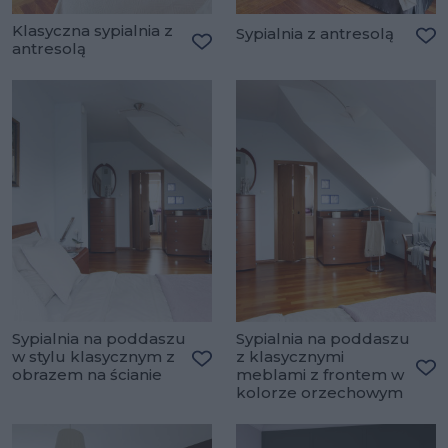
Klasyczna sypialnia z
Sypialnia z antresolą
antresolą
Do
Dodaj do ulubionych
Sypialnia na poddaszu
Sypialnia na poddaszu
w stylu klasycznym z
z klasycznymi
obrazem na ścianie
meblami z frontem w
Dodaj do ulubionych
Do
kolorze orzechowym