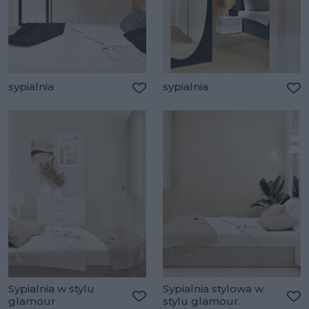
sypialnia
sypialnia
Dodaj do ulubionych
Do
Sypialnia w stylu
Sypialnia stylowa w
glamour
stylu glamour.