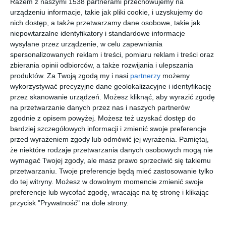
Dodaj do ulubionych
Do
Razem z naszymi 1538 partnerami przechowujemy na
urządzeniu informacje, takie jak pliki cookie, i uzyskujemy do
nich dostęp, a także przetwarzamy dane osobowe, takie jak
niepowtarzalne identyfikatory i standardowe informacje
wysyłane przez urządzenie, w celu zapewniania
spersonalizowanych reklam i treści, pomiaru reklam i treści oraz
zbierania opinii odbiorców, a także rozwijania i ulepszania
produktów.
Za Twoją zgodą my i nasi
partnerzy
możemy
wykorzystywać precyzyjne dane geolokalizacyjne i identyfikację
przez skanowanie urządzeń. Możesz kliknąć, aby wyrazić zgodę
na przetwarzanie danych przez nas i naszych partnerów
zgodnie z opisem powyżej. Możesz też uzyskać dostęp do
bardziej szczegółowych informacji i zmienić swoje preferencje
Zielona sypialnia
Sypialnia z biblioteczką
przed wyrażeniem zgody lub odmówić jej wyrażenia.
Pamiętaj,
Dodaj do ulubionych
Do
że niektóre rodzaje przetwarzania danych osobowych mogą nie
wymagać Twojej zgody, ale masz prawo sprzeciwić się takiemu
przetwarzaniu. Twoje preferencje będą mieć zastosowanie tylko
do tej witryny. Możesz w dowolnym momencie zmienić swoje
preferencje lub wycofać zgodę, wracając na tę stronę i klikając
przycisk "Prywatność" na dole strony.