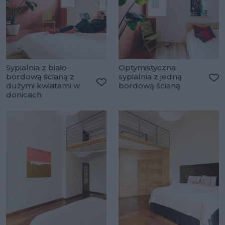
Sypialnia z biało-
Optymistyczna
bordową ścianą z
sypialnia z jedną
dużymi kwiatami w
bordową ścianą
Do
Dodaj do ulubionych
donicach