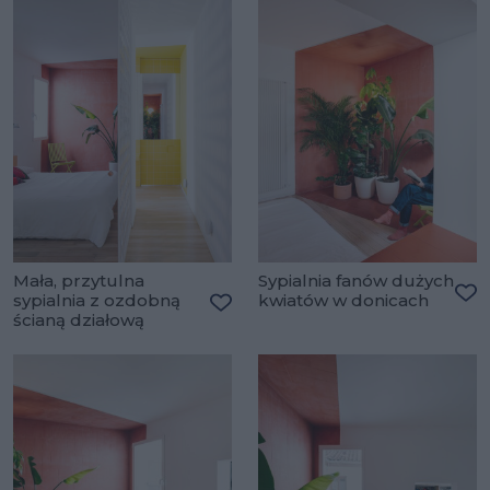
Mała, przytulna
Sypialnia fanów dużych
sypialnia z ozdobną
kwiatów w donicach
Do
ścianą działową
Dodaj do ulubionych