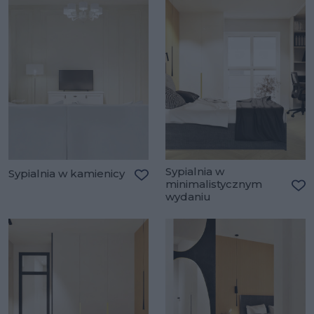
Sypialnia w
Sypialnia w kamienicy
minimalistycznym
Dodaj do ulubionych
wydaniu
Do