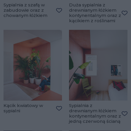
Sypialnia z szafą w
Duża sypialnia z
zabudowie oraz z
drewnianym łóżkiem
chowanym łóżkiem
kontynentalnym oraz z
Dodaj do ulubionych
Do
kącikiem z roślinami
Kącik kwiatowy w
Sypialnia z
sypialni
drewnianym łóżkiem
Dodaj do ulubionych
kontynentalnym oraz z
Do
jedną czerwoną ścianą