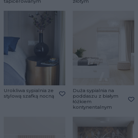
Dodaj do ulubionych
Do
tapicerowanym
złotym
Urokliwa sypialnia ze
Duża sypialnia na
stylową szafką nocną
poddaszu z białym
Dodaj do ulubionych
łóżkiem
Do
kontynentalnym