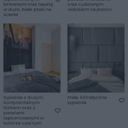
Do
kinkietami oraz tapetą
oraz cudownym
Dodaj do ulubionych
w duże, białe ptaki na
widokiem na jezioro
ścianie
Sypialnia z dużym,
Mała, klimatyczna
kontynentalnym
sypialnia
Do
łóżkiem oraz z
panelami
Dodaj do ulubionych
tapicerowanymi w
kolorze czarnym