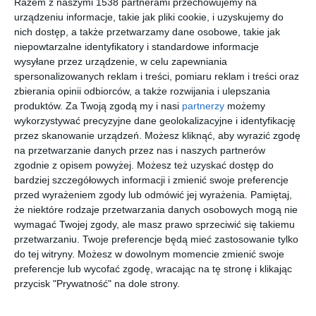
Razem z naszymi 1538 partnerami przechowujemy na
urządzeniu informacje, takie jak pliki cookie, i uzyskujemy do
nich dostęp, a także przetwarzamy dane osobowe, takie jak
niepowtarzalne identyfikatory i standardowe informacje
wysyłane przez urządzenie, w celu zapewniania
spersonalizowanych reklam i treści, pomiaru reklam i treści oraz
zbierania opinii odbiorców, a także rozwijania i ulepszania
produktów.
Za Twoją zgodą my i nasi
partnerzy
możemy
wykorzystywać precyzyjne dane geolokalizacyjne i identyfikację
Sypialnia na poddaszu
Sypialnia z szarym
przez skanowanie urządzeń. Możesz kliknąć, aby wyrazić zgodę
z oknem dachowym
panelem
na przetwarzanie danych przez nas i naszych partnerów
oraz ze srebrnymi
tapicerowanym na
zgodnie z opisem powyżej. Możesz też uzyskać dostęp do
Dodaj do ulubionych
dodatkami
ścianie, szarymi
Do
bardziej szczegółowych informacji i zmienić swoje preferencje
zasłonami oraz szarym
kolorem ścian
przed wyrażeniem zgody lub odmówić jej wyrażenia.
Pamiętaj,
że niektóre rodzaje przetwarzania danych osobowych mogą nie
wymagać Twojej zgody, ale masz prawo sprzeciwić się takiemu
przetwarzaniu. Twoje preferencje będą mieć zastosowanie tylko
do tej witryny. Możesz w dowolnym momencie zmienić swoje
preferencje lub wycofać zgodę, wracając na tę stronę i klikając
przycisk "Prywatność" na dole strony.