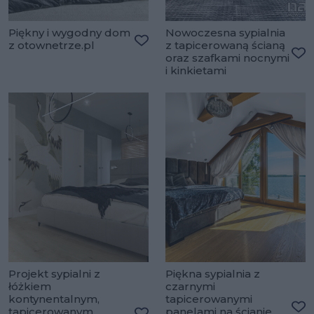
Piękny i wygodny dom
Nowoczesna sypialnia
z otownetrze.pl
z tapicerowaną ścianą
Dodaj do ulubionych
oraz szafkami nocnymi
Do
i kinkietami
Projekt sypialni z
Piękna sypialnia z
łóżkiem
czarnymi
kontynentalnym,
tapicerowanymi
tapicerowanym,
panelami na ścianie