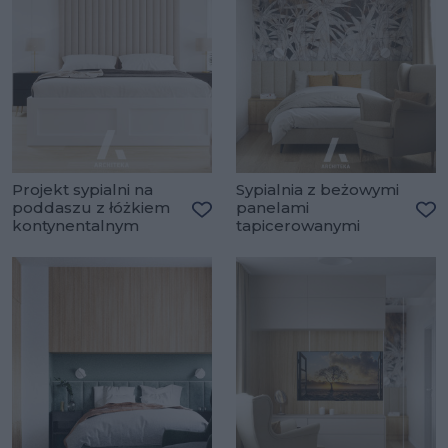
Projekt sypialni na
Sypialnia z beżowymi
poddaszu z łóżkiem
panelami
kontynentalnym
tapicerowanymi
Dodaj do ulubionych
Do