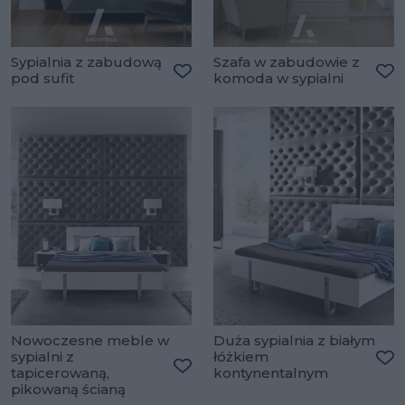
Sypialnia z zabudową
Szafa w zabudowie z
pod sufit
komoda w sypialni
Dodaj do ulubionych
Do
Nowoczesne meble w
Duża sypialnia z białym
sypialni z
łóżkiem
tapicerowaną,
kontynentalnym
Do
Dodaj do ulubionych
pikowaną ścianą