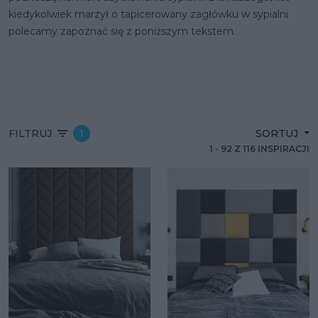
kiedykolwiek marzył o tapicerowany zagłówku w sypialni
polecamy zapoznać się z poniższym tekstem.
FILTRUJ
1
SORTUJ
1
-
92
Z
116
INSPIRACJI