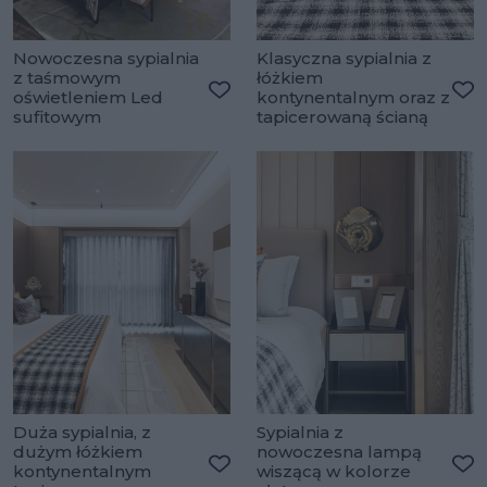
Nowoczesna sypialnia
Klasyczna sypialnia z
z taśmowym
łóżkiem
oświetleniem Led
kontynentalnym oraz z
Dodaj do ulubionych
Do
sufitowym
tapicerowaną ścianą
Duża sypialnia, z
Sypialnia z
dużym łóżkiem
nowoczesna lampą
kontynentalnym
wiszącą w kolorze