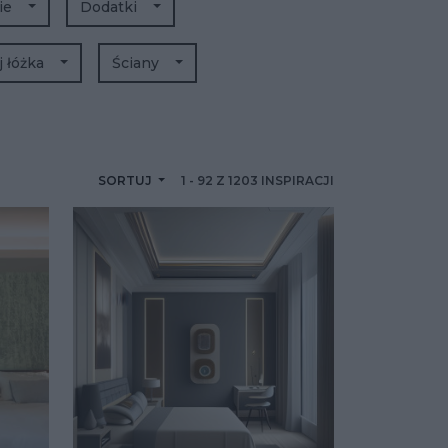
ie
Dodatki
j łóżka
Ściany
SORTUJ
1
-
92
Z
1203
INSPIRACJI