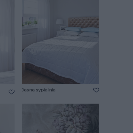
Jasna sypialnia
Dodaj do ulubio
Dodaj do ulubionych