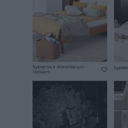
Sypialnia z drewnianym
Sypial
lóżkiem
Dodaj do u