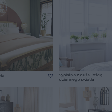
Sypialnia z dużą ilością
nia
dziennego światła
lubionych
Dodaj do ulubionych