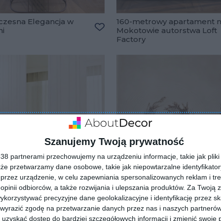
zesna Elegancja w
160-metrowy apartament 
ni
Mokotowie autorstwa Loft
lubionych
Dodaj do ulubionych
Factory
Szanujemy Twoją prywatność
8 partnerami przechowujemy na urządzeniu informacje, takie jak pliki 
kże przetwarzamy dane osobowe, takie jak niepowtarzalne identyfikato
przez urządzenie, w celu zapewniania spersonalizowanych reklam i tre
 opinii odbiorców, a także rozwijania i ulepszania produktów.
Za Twoją z
orzystywać precyzyjne dane geolokalizacyjne i identyfikację przez s
 wyrazić zgodę na przetwarzanie danych przez nas i naszych partneró
uzyskać dostęp do bardziej szczegółowych informacji i zmienić swoje 
nia w stylu glamour
Sypialnia