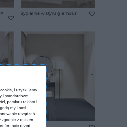
na
Sypialnia w stylu glamour
Dodaj do ulubio
Dodaj do ulubionych
cookie, i uzyskujemy
ry i standardowe
ści, pomiaru reklam i
godą my i nasi
kanowanie urządzeń.
w zgodnie z opisem
preferencje przed
Sypialnia