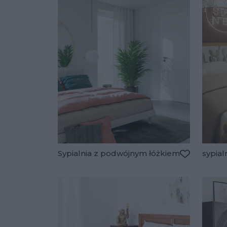
Sypialnia z podwójnym łóżkiem
sypial
Dodaj do u