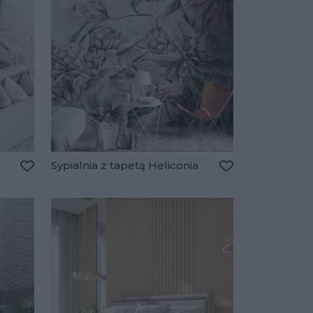
Sypialnia z tapetą Heliconia
Dodaj do ulubionych
Dodaj do ulubio