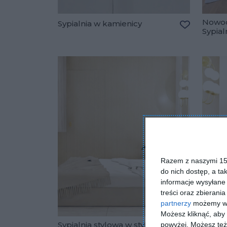
Nowoc
Sypialnia w kamienicy
Sypial
Dodaj do u
Razem z naszymi 153
do nich dostęp, a ta
informacje wysyłane 
treści oraz zbierania
partnerzy
możemy wyk
Możesz kliknąć, aby
Sypialnia stylowa w stylu
powyżej. Możesz też 
Sypial