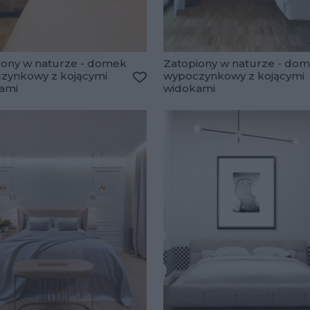
iony w naturze - domek
Zatopiony w naturze - do
zynkowy z kojącymi
wypoczynkowy z kojącymi
ami
widokami
lubionych
Dodaj do ulubionych