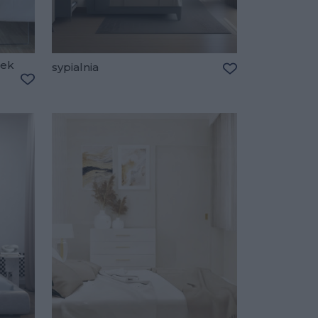
mek
sypialnia
Dodaj do ulubio
Dodaj do ulubionych