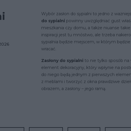
i
Wybór zasłon do sypialni to jedno z ważnie
do sypialni
powinny uwzględniać gust właśc
mieszkania czy domu, a także niuanse takie 
inspiracji jest tu mnóstwo, ale trzeba nakier
sypialnia będzie miejscem, w którym będzie s
 2026
wracać.
Zasłony do sypialni
to nie tylko sposób na
element dekoracyjny, który wpłynie na post
do niego będą jednym z pierwszych element
z meblami i tworzyć z okna prawdziwe dzieł
obrazem, a zasłony – jego ramą.