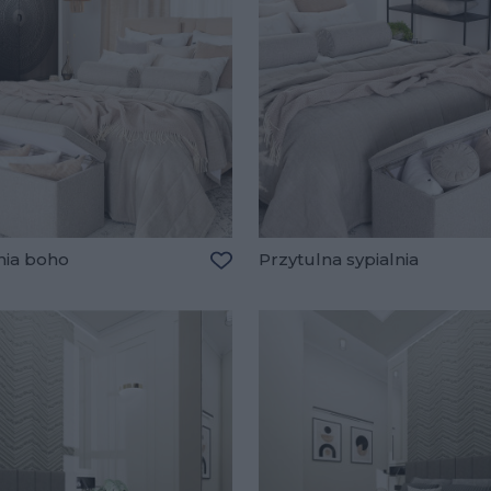
nia boho
Przytulna sypialnia
Dodaj do ulubionych
lubionych