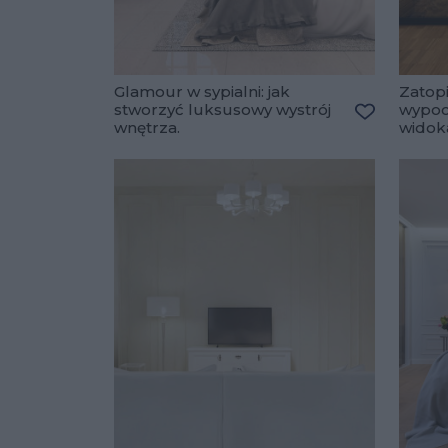
Glamour w sypialni: jak
Zatop
stworzyć luksusowy wystrój
wypoc
wnętrza.
widok
Dodaj do u