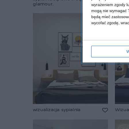
glamour.
wyrażeniem zgody lu
Dodaj do u
mogą nie wymagać Tw
będą mieć zastosowa
wycofać zgodę, wraca
W
wizualizacja: sypialnia
Wizual
Dodaj do u