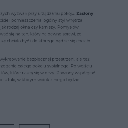
jszych wyzwań przy urządzaniu pokoju.
Zasłony
icieli pomieszczenia, ogólny styl wnętrza
jak rodzaj okna czy karniszy. Pomysłów i
ować się na ten, który na pewno sprawi, że
ię chciało być i do którego będzie się chciało
 wykreowanie bezpiecznej przestrzeni, ale też
rzeganie całego pokoju sypialnego. Po wejściu
ów, które rzucą się w oczy. Powinny współgrać
o sztuki, w którym widok z niego będzie