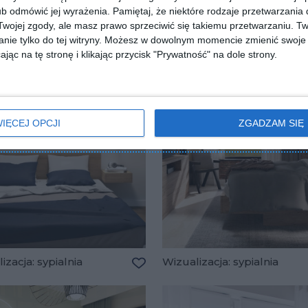
b odmówić jej wyrażenia.
Pamiętaj, że niektóre rodzaje przetwarzani
Dodaj do ulubionych
lubionych
ojej zgody, ale masz prawo sprzeciwić się takiemu przetwarzaniu. Tw
nie tylko do tej witryny. Możesz w dowolnym momencie zmienić swoje 
jąc na tę stronę i klikając przycisk "Prywatność" na dole strony.
IĘCEJ OPCJI
ZGADZAM SIĘ
izacja: sypialnia
Wizualizacja: sypialnia
lubionych
Dodaj do ulubionych