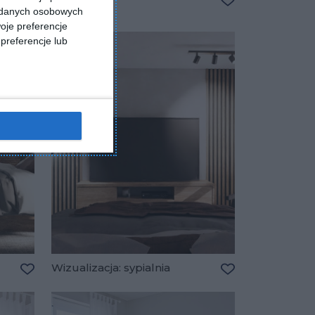
a danych osobowych
Dodaj do ulubionych
Dodaj do ulubio
oje preferencje
preferencje lub
Wizualizacja: sypialnia
Dodaj do ulubionych
Dodaj do ulubio