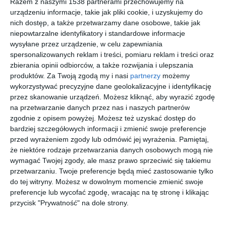
Razem z naszymi 1538 partnerami przechowujemy na
urządzeniu informacje, takie jak pliki cookie, i uzyskujemy do
nich dostęp, a także przetwarzamy dane osobowe, takie jak
niepowtarzalne identyfikatory i standardowe informacje
wysyłane przez urządzenie, w celu zapewniania
Sypialnia z tapetą
Tapeta Chaler w
spersonalizowanych reklam i treści, pomiaru reklam i treści oraz
Paradis
salonie
zbierania opinii odbiorców, a także rozwijania i ulepszania
Dodaj do ulubionych
Do
produktów.
Za Twoją zgodą my i nasi
partnerzy
możemy
wykorzystywać precyzyjne dane geolokalizacyjne i identyfikację
przez skanowanie urządzeń. Możesz kliknąć, aby wyrazić zgodę
na przetwarzanie danych przez nas i naszych partnerów
zgodnie z opisem powyżej. Możesz też uzyskać dostęp do
bardziej szczegółowych informacji i zmienić swoje preferencje
przed wyrażeniem zgody lub odmówić jej wyrażenia.
Pamiętaj,
że niektóre rodzaje przetwarzania danych osobowych mogą nie
wymagać Twojej zgody, ale masz prawo sprzeciwić się takiemu
przetwarzaniu. Twoje preferencje będą mieć zastosowanie tylko
do tej witryny. Możesz w dowolnym momencie zmienić swoje
preferencje lub wycofać zgodę, wracając na tę stronę i klikając
przycisk "Prywatność" na dole strony.
Sypialnia
Sypialnia
Dodaj do ulubionych
Do