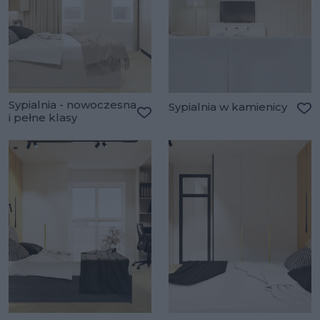
Sypialnia - nowoczesna
Sypialnia w kamienicy
i pełne klasy
Do
Dodaj do ulubionych