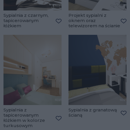
Sypialnia z czarnym,
Projekt sypialni z
tapicerowanym
oknem oraz
łóżkiem
telewizorem na ścianie
Dodaj do ulubionych
Do
Sypialnia z
Sypialnia z granatową
tapicerowanym
ścianą
Do
łóżkiem w kolorze
Dodaj do ulubionych
turkusowym