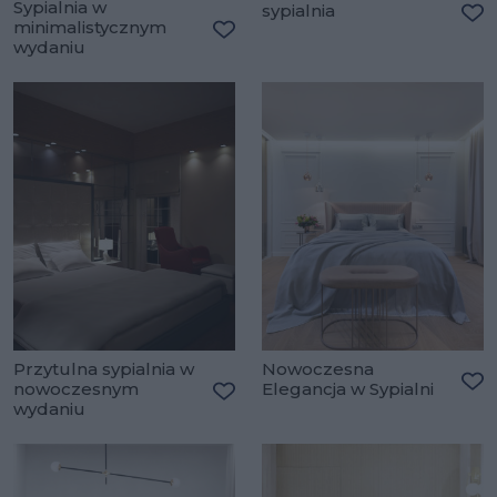
Sypialnia w
sypialnia
minimalistycznym
Do
wydaniu
Dodaj do ulubionych
Przytulna sypialnia w
Nowoczesna
nowoczesnym
Elegancja w Sypialni
Do
wydaniu
Dodaj do ulubionych