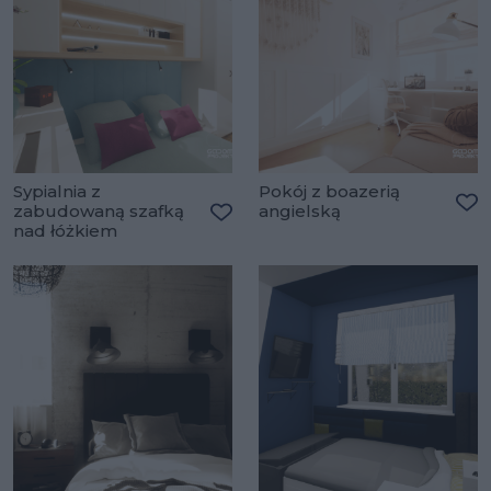
Sypialnia z
Pokój z boazerią
zabudowaną szafką
angielską
Do
nad łóżkiem
Dodaj do ulubionych