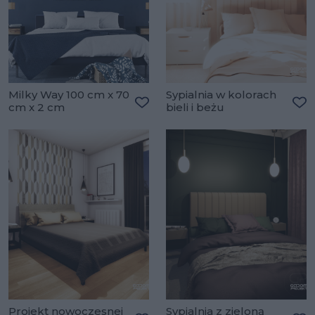
Milky Way 100 cm x 70
Sypialnia w kolorach
cm x 2 cm
bieli i beżu
Dodaj do ulubionych
Do
Projekt nowoczesnej
Sypialnia z zieloną