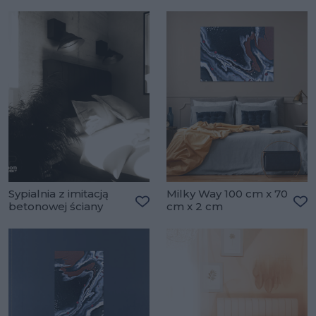
Sypialnia z imitacją
Milky Way 100 cm x 70
betonowej ściany
cm x 2 cm
Dodaj do ulubionych
Do