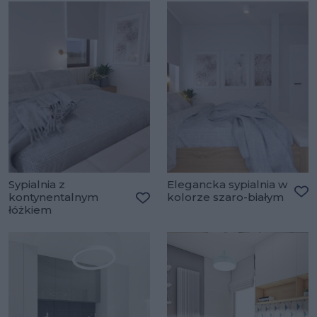
Sypialnia z
Elegancka sypialnia w
kontynentalnym
kolorze szaro-białym
Do
łóżkiem
Dodaj do ulubionych