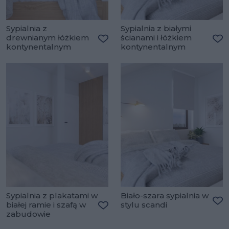
Sypialnia z
Sypialnia z białymi
drewnianym łóżkiem
ścianami i łóżkiem
kontynentalnym
kontynentalnym
Dodaj do ulubionych
Do
Sypialnia z plakatami w
Biało-szara sypialnia w
białej ramie i szafą w
stylu scandi
Do
zabudowie
Dodaj do ulubionych