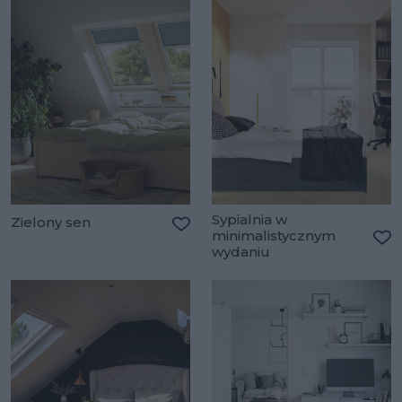
Sypialnia w
Zielony sen
minimalistycznym
Dodaj do ulubionych
wydaniu
Do