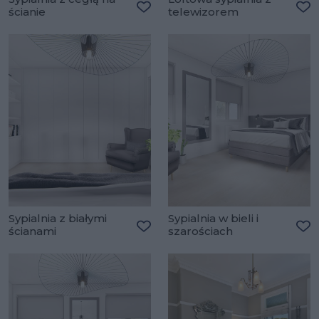
ścianie
telewizorem
Dodaj do ulubionych
Do
Sypialnia z białymi
Sypialnia w bieli i
ścianami
szarościach
Dodaj do ulubionych
Do