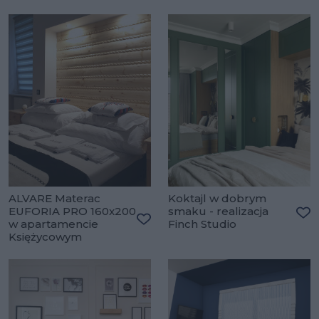
Dodaj do ulubionych
ALVARE Materac
Koktajl w dobrym
EUFORIA PRO 160x200
smaku - realizacja
w apartamencie
Finch Studio
Do
Dodaj do ulubionych
Księżycowym