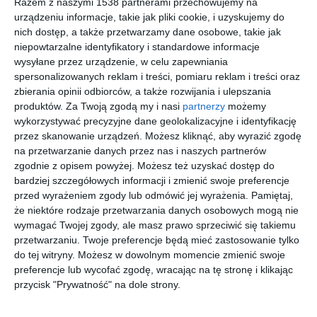
Razem z naszymi 1538 partnerami przechowujemy na
urządzeniu informacje, takie jak pliki cookie, i uzyskujemy do
nich dostęp, a także przetwarzamy dane osobowe, takie jak
Projekt sypialni z
Sypialnia w stylu
niepowtarzalne identyfikatory i standardowe informacje
toaletką
nowoczesnym z
Dodaj do ulubionych
wysyłane przez urządzenie, w celu zapewniania
rattanową lampą
wiszącą oraz
spersonalizowanych reklam i treści, pomiaru reklam i treści oraz
tapicerowanym
zbierania opinii odbiorców, a także rozwijania i ulepszania
Do
łóżkiem
produktów.
Za Twoją zgodą my i nasi
partnerzy
możemy
kontynentalnym
wykorzystywać precyzyjne dane geolokalizacyjne i identyfikację
przez skanowanie urządzeń. Możesz kliknąć, aby wyrazić zgodę
na przetwarzanie danych przez nas i naszych partnerów
zgodnie z opisem powyżej. Możesz też uzyskać dostęp do
bardziej szczegółowych informacji i zmienić swoje preferencje
przed wyrażeniem zgody lub odmówić jej wyrażenia.
Pamiętaj,
że niektóre rodzaje przetwarzania danych osobowych mogą nie
wymagać Twojej zgody, ale masz prawo sprzeciwić się takiemu
przetwarzaniu. Twoje preferencje będą mieć zastosowanie tylko
do tej witryny. Możesz w dowolnym momencie zmienić swoje
preferencje lub wycofać zgodę, wracając na tę stronę i klikając
przycisk "Prywatność" na dole strony.