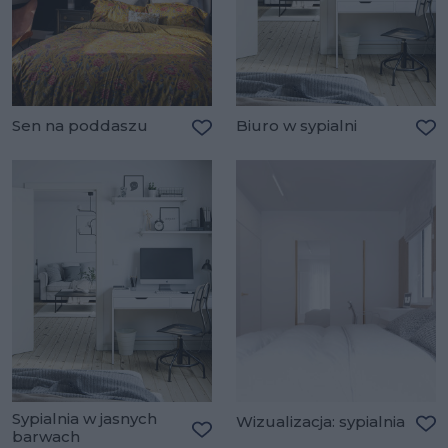
Sen na poddaszu
Biuro w sypialni
Dodaj do ulubionych
Do
Sypialnia w jasnych
Wizualizacja: sypialnia
barwach
Do