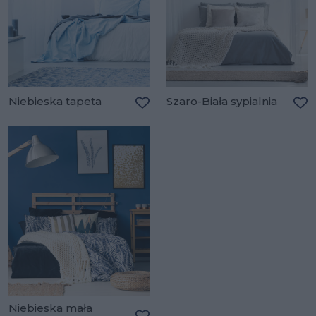
Niebieska tapeta
Szaro-Biała sypialnia
Dodaj do ulubionych
Do
Niebieska mała