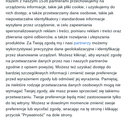
Razem z naszymi 1538 partnerami przechowujemy na
urządzeniu informacje, takie jak pliki cookie, i uzyskujemy do
nich dostęp, a także przetwarzamy dane osobowe, takie jak
niepowtarzalne identyfikatory i standardowe informacje
wysyłane przez urządzenie, w celu zapewniania
spersonalizowanych reklam i treści, pomiaru reklam i treści oraz
zbierania opinii odbiorców, a także rozwijania i ulepszania
produktów.
Za Twoją zgodą my i nasi
partnerzy
możemy
Sypialnia z niebieską
Sypialnia w stylu
wykorzystywać precyzyjne dane geolokalizacyjne i identyfikację
tapetą na ścianie oraz
marynistycznym z
przez skanowanie urządzeń. Możesz kliknąć, aby wyrazić zgodę
dużym łóżkiem
pięknym dywanem ze
na przetwarzanie danych przez nas i naszych partnerów
Dodaj do ulubionych
Do
kontynentalnym
wzorem
zgodnie z opisem powyżej. Możesz też uzyskać dostęp do
bardziej szczegółowych informacji i zmienić swoje preferencje
przed wyrażeniem zgody lub odmówić jej wyrażenia.
Pamiętaj,
że niektóre rodzaje przetwarzania danych osobowych mogą nie
wymagać Twojej zgody, ale masz prawo sprzeciwić się takiemu
przetwarzaniu. Twoje preferencje będą mieć zastosowanie tylko
do tej witryny. Możesz w dowolnym momencie zmienić swoje
preferencje lub wycofać zgodę, wracając na tę stronę i klikając
przycisk "Prywatność" na dole strony.