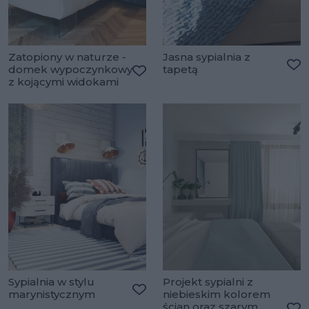
Zatopiony w naturze -
Jasna sypialnia z
domek wypoczynkowy
tapetą
Do
z kojącymi widokami
Dodaj do ulubionych
Sypialnia w stylu
Projekt sypialni z
marynistycznym
niebieskim kolorem
Dodaj do ulubionych
ścian oraz szarym