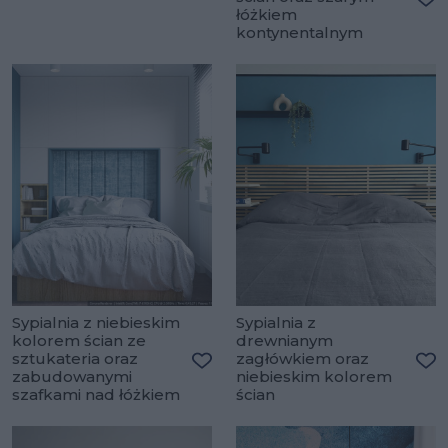
łóżkiem
Do
kontynentalnym
Sypialnia z niebieskim
Sypialnia z
kolorem ścian ze
drewnianym
sztukateria oraz
zagłówkiem oraz
zabudowanymi
niebieskim kolorem
Dodaj do ulubionych
Do
szafkami nad łóżkiem
ścian