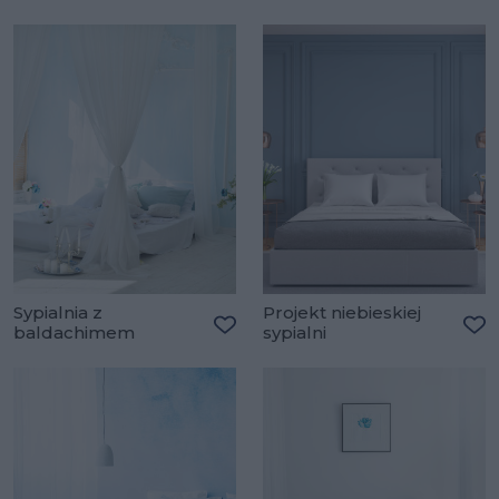
Dodaj do ulubionych
Do
Sypialnia z
Projekt niebieskiej
baldachimem
sypialni
Dodaj do ulubionych
Do