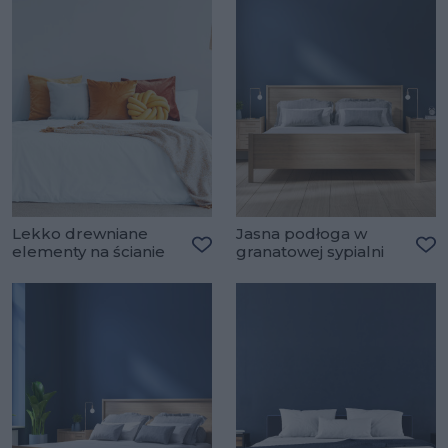
Lekko drewniane
Jasna podłoga w
elementy na ścianie
granatowej sypialni
Dodaj do ulubionych
Do