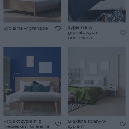
Sypialnia w
Sypialnia w granacie
granatowych
Dodaj do ulubionych
odcieniach
Do
Projekt sypialni z
Błękitne ściany w
niebieskimi ścianami
sypialni