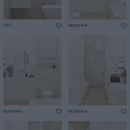
WC
łazienka
Dodaj do ulubionych
Do
łazienka
łazienka
Dodaj do ulubionych
Do