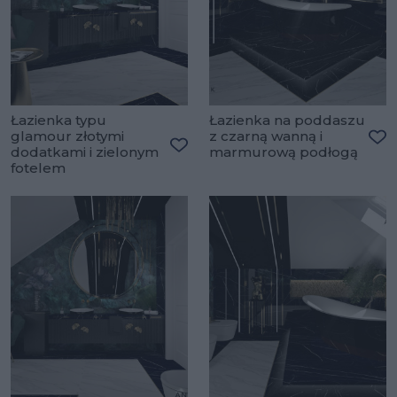
Łazienka typu
Łazienka na poddaszu
glamour złotymi
z czarną wanną i
dodatkami i zielonym
marmurową podłogą
Do
Dodaj do ulubionych
fotelem