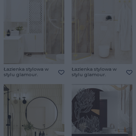
Łazienka stylowa w
Łazienka stylowa w
stylu glamour.
stylu glamour.
Dodaj do ulubionych
Do