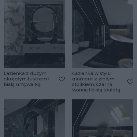
Łazienka z dużym
Łazienka w stylu
okrągłym lustrem i
glamour z złotym
białą umywalką.
stolikiem, czarną
Dodaj do ulubionych
Do
wanną i białą toaletą