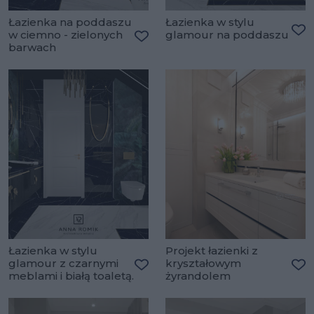
Łazienka na poddaszu
Łazienka w stylu
w ciemno - zielonych
glamour na poddaszu
Do
barwach
Dodaj do ulubionych
Łazienka w stylu
Projekt łazienki z
glamour z czarnymi
kryształowym
meblami i białą toaletą.
żyrandolem
Dodaj do ulubionych
Do