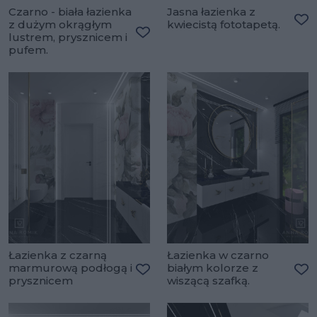
Czarno - biała łazienka
Jasna łazienka z
z dużym okrągłym
kwiecistą fototapetą.
Do
lustrem, prysznicem i
Dodaj do ulubionych
pufem.
Łazienka z czarną
Łazienka w czarno
marmurową podłogą i
białym kolorze z
prysznicem
wiszącą szafką.
Dodaj do ulubionych
Do