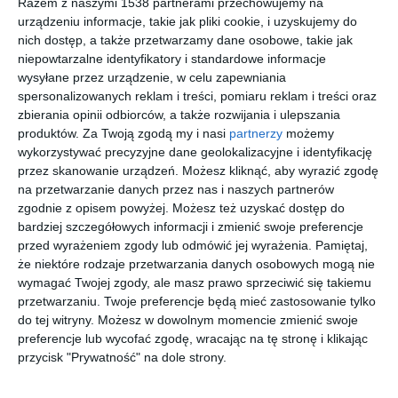
Razem z naszymi 1538 partnerami przechowujemy na
urządzeniu informacje, takie jak pliki cookie, i uzyskujemy do
nich dostęp, a także przetwarzamy dane osobowe, takie jak
niepowtarzalne identyfikatory i standardowe informacje
wysyłane przez urządzenie, w celu zapewniania
spersonalizowanych reklam i treści, pomiaru reklam i treści oraz
zbierania opinii odbiorców, a także rozwijania i ulepszania
produktów.
Za Twoją zgodą my i nasi
partnerzy
możemy
wykorzystywać precyzyjne dane geolokalizacyjne i identyfikację
przez skanowanie urządzeń. Możesz kliknąć, aby wyrazić zgodę
na przetwarzanie danych przez nas i naszych partnerów
zgodnie z opisem powyżej. Możesz też uzyskać dostęp do
Łazienka z tapetą
bardziej szczegółowych informacji i zmienić swoje preferencje
Jasna łazienka
Ophelia na ścianie
przed wyrażeniem zgody lub odmówić jej wyrażenia.
Pamiętaj,
Dodaj do ulubionych
Do
że niektóre rodzaje przetwarzania danych osobowych mogą nie
wymagać Twojej zgody, ale masz prawo sprzeciwić się takiemu
przetwarzaniu. Twoje preferencje będą mieć zastosowanie tylko
do tej witryny. Możesz w dowolnym momencie zmienić swoje
preferencje lub wycofać zgodę, wracając na tę stronę i klikając
przycisk "Prywatność" na dole strony.