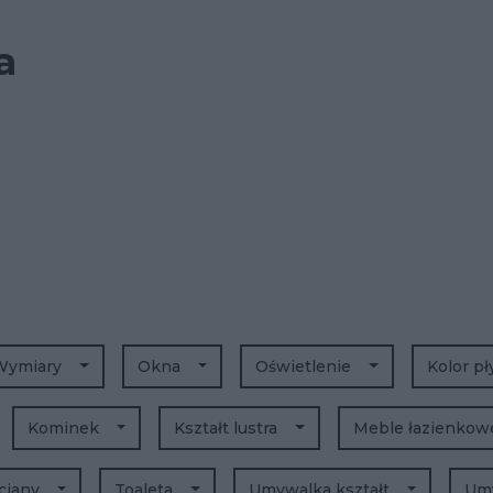
a
Wymiary
Okna
Oświetlenie
Kolor p
Kominek
Kształt lustra
Meble łazienko
ciany
Toaleta
Umywalka kształt
Umy