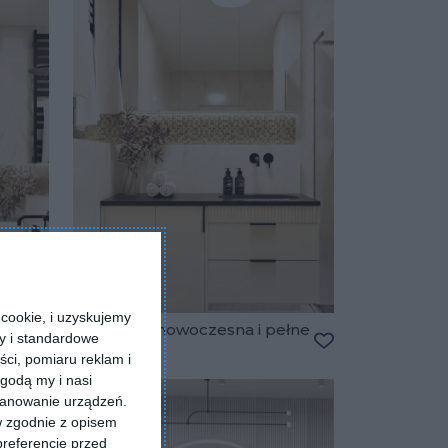
cookie, i uzyskujemy
ełne
Łazienka - nowoczesna i pełne
ry i standardowe
klasy
ści, pomiaru reklam i
Dodaj do ulubionych
Dodaj do ulubio
godą my i nasi
kanowanie urządzeń.
w zgodnie z opisem
preferencje przed