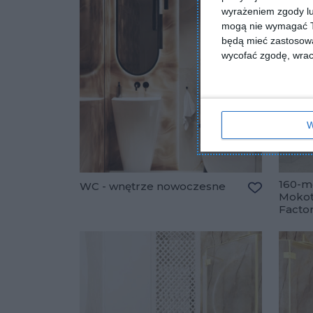
wyrażeniem zgody lu
mogą nie wymagać Tw
będą mieć zastosowa
wycofać zgodę, wraca
W
160-m
WC - wnętrze nowoczesne
Mokot
Dodaj do u
Facto