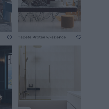
Tapeta Protea w łazience
Dodaj do ulubionych
Dodaj do ulubio