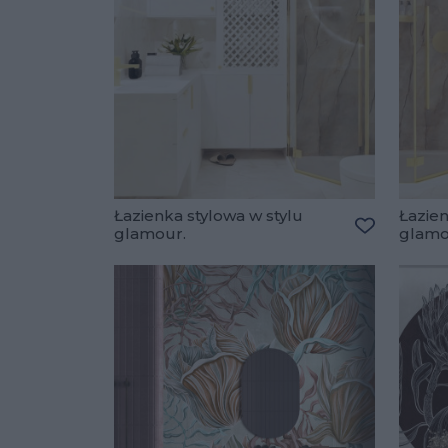
Łazienka stylowa w stylu
Łazien
glamour.
glamo
Dodaj do u