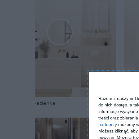
Razem z naszymi 153
łazienka
łazien
do nich dostęp, a ta
Dodaj do u
informacje wysyłane 
treści oraz zbierania
partnerzy
możemy wyk
Możesz kliknąć, aby
powyżej. Możesz też 