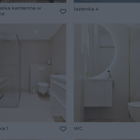
lka kamienna w
lazienka 4
ce
lubionych
Dodaj do ulubionych
ka 1
WC
lubionych
Dodaj do ulubionych