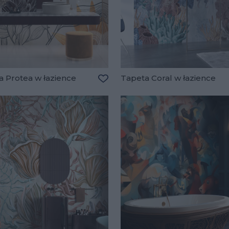
a Protea w łazience
Tapeta Coral w łazience
lubionych
Dodaj do ulubionych