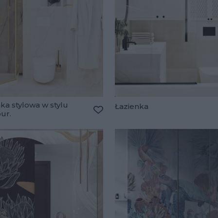
ka stylowa w stylu
Łazienka
ur.
lubionych
Dodaj do ulubionych