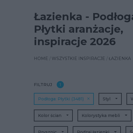
Łazienka - Podłog
Płytki aranżacje,
inspiracje 2026
HOME
WSZYSTKIE INSPIRACJE
ŁAZIENKA
FILTRUJ
1
Podłoga
Płytki
(3481)
Styl
Kolor ścian
Kolorystyka mebli
Prysznic
Rodzaj łazienki
Ś