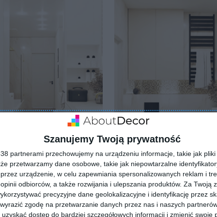
Szanujemy Twoją prywatność
8 partnerami przechowujemy na urządzeniu informacje, takie jak pliki 
Łazienka - nowoczesna i p
ka
kże przetwarzamy dane osobowe, takie jak niepowtarzalne identyfikato
klasy
lubionych
Dodaj do ulubionych
przez urządzenie, w celu zapewniania spersonalizowanych reklam i tre
 opinii odbiorców, a także rozwijania i ulepszania produktów.
Za Twoją z
orzystywać precyzyjne dane geolokalizacyjne i identyfikację przez s
 wyrazić zgodę na przetwarzanie danych przez nas i naszych partneró
uzyskać dostęp do bardziej szczegółowych informacji i zmienić swoje 