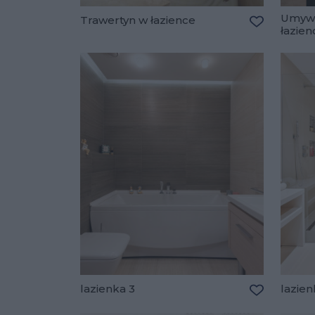
Umywa
Trawertyn w łazience
łazien
Dodaj do u
lazienka 3
lazien
Dodaj do u