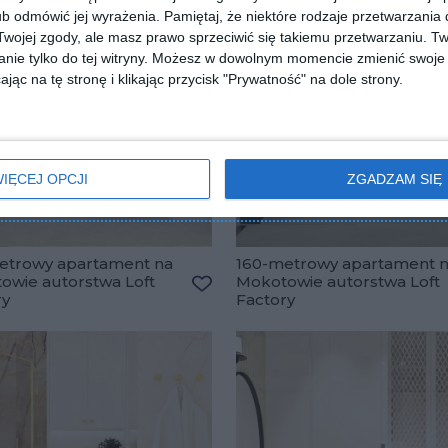
b odmówić jej wyrażenia.
Pamiętaj, że niektóre rodzaje przetwarzani
ojej zgody, ale masz prawo sprzeciwić się takiemu przetwarzaniu. Tw
nie tylko do tej witryny. Możesz w dowolnym momencie zmienić swoje 
jąc na tę stronę i klikając przycisk "Prywatność" na dole strony.
IĘCEJ OPCJI
ZGADZAM SIĘ
etrowy apartament na
160-metrowy apartament 
owie autorstwa Loft
Mokotowie autorstwa Loft
lubionych
ry
Factory
Dodaj do ulubionych