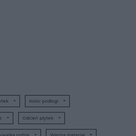
łytek
Kolor podłogi
we
Odcień płytek
walka rodzaj
Wanna materiał