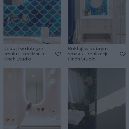
Koktajl w dobrym
Koktajl w dobrym
smaku - realizacja
smaku - realizacja
Finch Studio
Finch Studio
Dodaj do ulubionych
Do