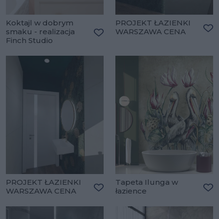
Koktajl w dobrym
PROJEKT ŁAZIENKI
smaku - realizacja
WARSZAWA CENA
Do
Finch Studio
Dodaj do ulubionych
PROJEKT ŁAZIENKI
Tapeta Ilunga w
WARSZAWA CENA
łazience
Dodaj do ulubionych
Do