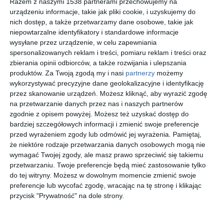
Razem z naszymi 1538 partnerami przechowujemy na
Do
klasy
Dodaj do ulubionych
urządzeniu informacje, takie jak pliki cookie, i uzyskujemy do
nich dostęp, a także przetwarzamy dane osobowe, takie jak
niepowtarzalne identyfikatory i standardowe informacje
wysyłane przez urządzenie, w celu zapewniania
spersonalizowanych reklam i treści, pomiaru reklam i treści oraz
zbierania opinii odbiorców, a także rozwijania i ulepszania
produktów.
Za Twoją zgodą my i nasi
partnerzy
możemy
wykorzystywać precyzyjne dane geolokalizacyjne i identyfikację
przez skanowanie urządzeń. Możesz kliknąć, aby wyrazić zgodę
na przetwarzanie danych przez nas i naszych partnerów
zgodnie z opisem powyżej. Możesz też uzyskać dostęp do
bardziej szczegółowych informacji i zmienić swoje preferencje
przed wyrażeniem zgody lub odmówić jej wyrażenia.
Pamiętaj,
że niektóre rodzaje przetwarzania danych osobowych mogą nie
Łazienka w
WC w
minimalistycznym
minimalistycznym
wymagać Twojej zgody, ale masz prawo sprzeciwić się takiemu
wydaniu.
wydaniu
przetwarzaniu. Twoje preferencje będą mieć zastosowanie tylko
Dodaj do ulubionych
Do
do tej witryny. Możesz w dowolnym momencie zmienić swoje
preferencje lub wycofać zgodę, wracając na tę stronę i klikając
przycisk "Prywatność" na dole strony.