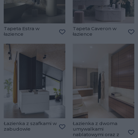
Tapeta Estra w
Tapeta Caveron w
łazience
łazience
Dodaj do ulubionych
Do
Łazienka z szafkami w
Łazienka z dwoma
zabudowie
umywalkami
Dodaj do ulubionych
nablatowymi oraz z