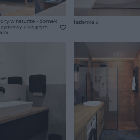
iony w naturze - domek
lazienka 3
zynkowy z kojącymi
lubionych
ami
Dodaj do ulubionych