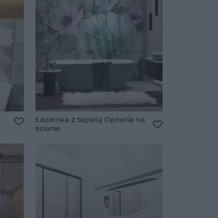
Łazienka z tapetą Ophelia na
ścianie
Dodaj do ulubionych
Dodaj do ulubio