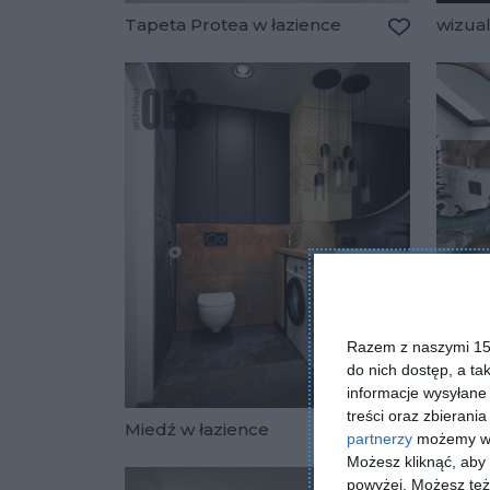
Tapeta Protea w łazience
wizual
Dodaj do u
Razem z naszymi 153
do nich dostęp, a ta
informacje wysyłane 
treści oraz zbierania
Miedź w łazience
Łazie
partnerzy
możemy wyk
Dodaj do u
Możesz kliknąć, aby
powyżej. Możesz też 