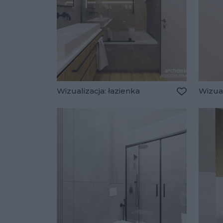
Wizualizacja: łazienka
Wizual
Dodaj do u