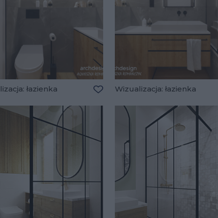
izacja: łazienka
Wizualizacja: łazienka
lubionych
Dodaj do ulubionych