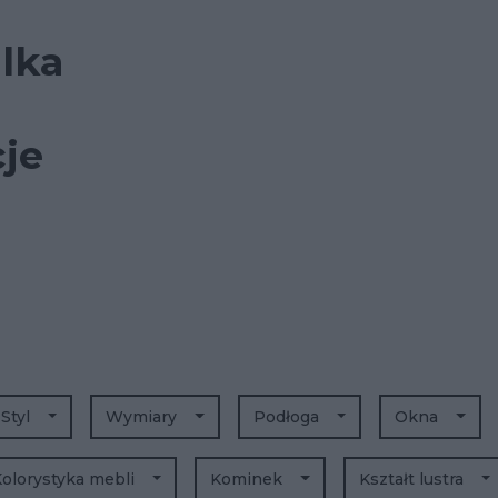
lka
cje
Styl
Wymiary
Podłoga
Okna
olorystyka mebli
Kominek
Kształt lustra