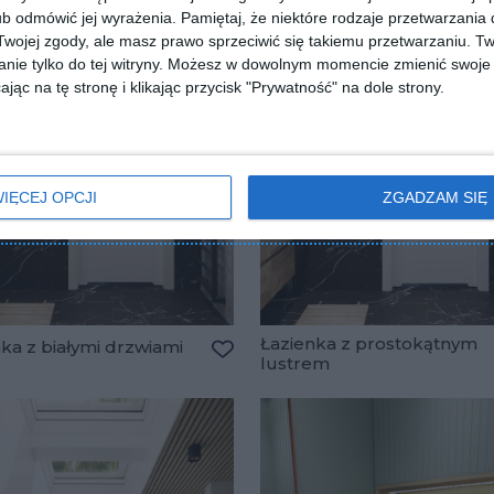
b odmówić jej wyrażenia.
Pamiętaj, że niektóre rodzaje przetwarzani
ojej zgody, ale masz prawo sprzeciwić się takiemu przetwarzaniu. Tw
nie tylko do tej witryny. Możesz w dowolnym momencie zmienić swoje 
jąc na tę stronę i klikając przycisk "Prywatność" na dole strony.
IĘCEJ OPCJI
ZGADZAM SIĘ
Łazienka z prostokątnym
ka z białymi drzwiami
lustrem
Dodaj do ulubionych
lubionych