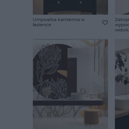
Umywalka kamienna w
Zatop
łazience
wypoc
Dodaj do u
widok