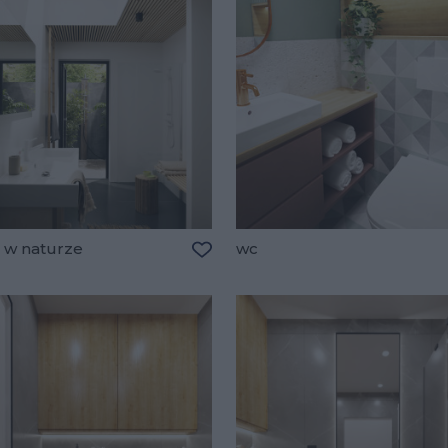
l w naturze
wc
lubionych
Dodaj do ulubionych