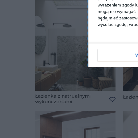
wyrażeniem zgody lu
mogą nie wymagać Tw
będą mieć zastosowa
wycofać zgodę, wraca
W
Łazienka z natrualnymi
Łazien
wykończeniami
Dodaj do u