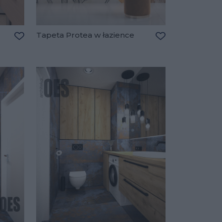
Tapeta Protea w łazience
Dodaj do ulubionych
Dodaj do ulubio