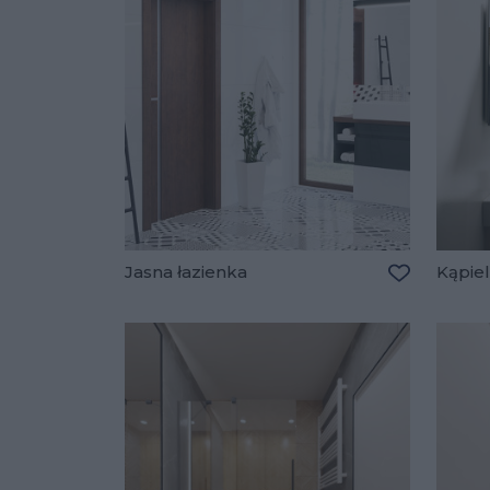
Jasna łazienka
Kąpie
Dodaj do u