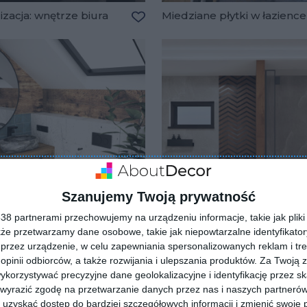
izacja: wnętrze biura
Miedziane płytki w łazience
lubionych
Dodaj do ulubionych
Szanujemy Twoją prywatność
8 partnerami przechowujemy na urządzeniu informacje, takie jak pliki 
kże przetwarzamy dane osobowe, takie jak niepowtarzalne identyfikato
przez urządzenie, w celu zapewniania spersonalizowanych reklam i tre
 opinii odbiorców, a także rozwijania i ulepszania produktów.
Za Twoją z
nka na poddaszu
Wizualizacja: łazienka
orzystywać precyzyjne dane geolokalizacyjne i identyfikację przez s
lubionych
Dodaj do ulubionych
 wyrazić zgodę na przetwarzanie danych przez nas i naszych partneró
uzyskać dostęp do bardziej szczegółowych informacji i zmienić swoje 