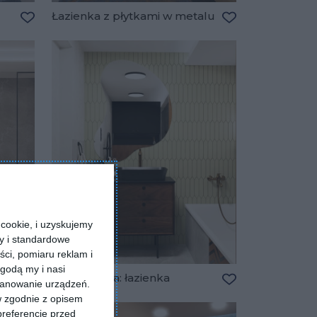
Łazienka z płytkami w metalu
Dodaj do ulubionych
Dodaj do ulubio
cookie, i uzyskujemy
ry i standardowe
ści, pomiaru reklam i
godą my i nasi
Wizualizacja: łazienka
kanowanie urządzeń.
Dodaj do ulubionych
Dodaj do ulubio
w zgodnie z opisem
preferencje przed