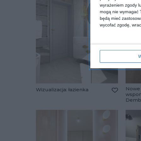
wyrażeniem zgody lu
mogą nie wymagać Tw
będą mieć zastosowa
wycofać zgodę, wraca
W
Nowe 
Wizualizacja: łazienka
wspom
Dodaj do u
Dembo