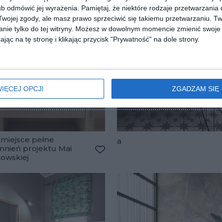
b odmówić jej wyrażenia.
Pamiętaj, że niektóre rodzaje przetwarzani
ojej zgody, ale masz prawo sprzeciwić się takiemu przetwarzaniu. Tw
nie tylko do tej witryny. Możesz w dowolnym momencie zmienić swoje 
jąc na tę stronę i klikając przycisk "Prywatność" na dole strony.
IĘCEJ OPCJI
ZGADZAM SIĘ
miejsce pełne
a
nień projektu Mai
lubionych
wskiej
Dodaj do ulubionych