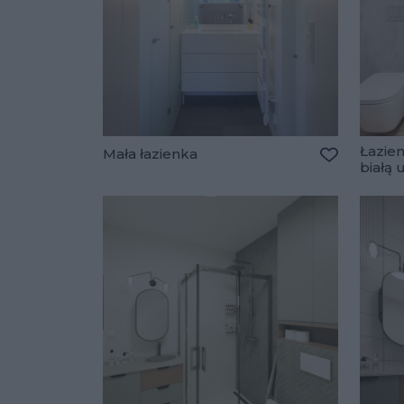
Łazien
Mała łazienka
białą
Dodaj do u