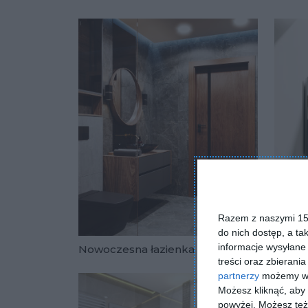
Dodaj do u
Razem z naszymi 153
do nich dostęp, a ta
informacje wysyłane 
Nowoczesna łazienka
Kąpie
treści oraz zbierania
Dodaj do u
partnerzy
możemy wyk
Możesz kliknąć, aby
powyżej. Możesz też 