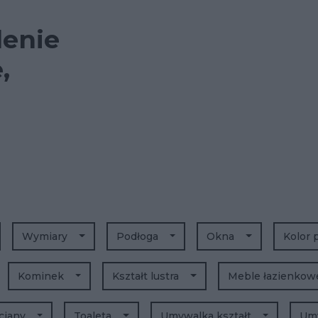
lenie
,
Wymiary
Podłoga
Okna
Kolor 
Kominek
Kształt lustra
Meble łazienko
ciany
Toaleta
Umywalka kształt
Umy