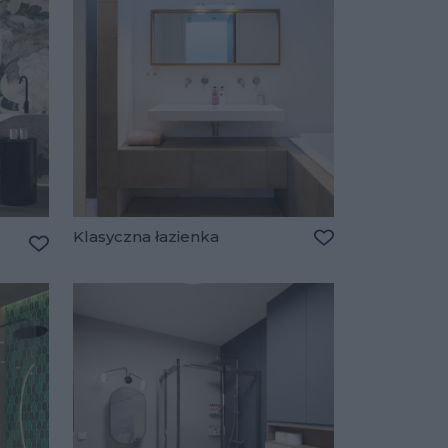
Klasyczna łazienka
Dodaj do ulubio
Dodaj do ulubionych