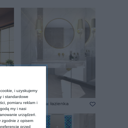
Dodaj do ulubio
Dodaj do ulubionych
cookie, i uzyskujemy
ry i standardowe
ści, pomiaru reklam i
Wizualizacja: łazienka
godą my i nasi
Dodaj do ulubionych
Dodaj do ulubio
kanowanie urządzeń.
w zgodnie z opisem
preferencje przed