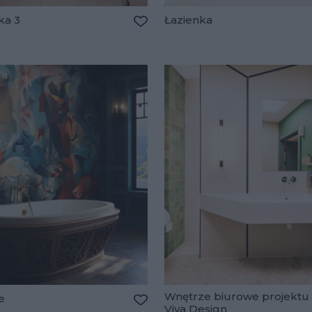
ka 3
Łazienka
Dodaj do ulubionych
lubionych
Wnętrze biurowe projektu
e
Viva Design