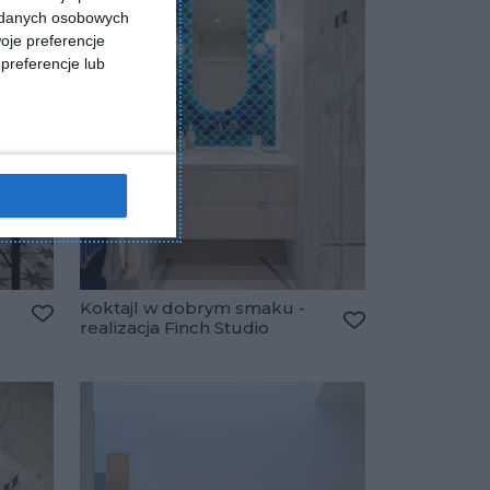
a danych osobowych
oje preferencje
preferencje lub
Koktajl w dobrym smaku -
realizacja Finch Studio
Dodaj do ulubionych
Dodaj do ulubio