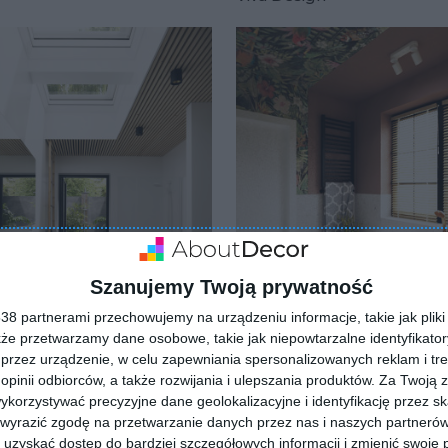
lubionych
Dodaj do ulubionych
Szanujemy Twoją prywatność
8 partnerami przechowujemy na urządzeniu informacje, takie jak pliki 
kże przetwarzamy dane osobowe, takie jak niepowtarzalne identyfikato
przez urządzenie, w celu zapewniania spersonalizowanych reklam i tre
l w naturze
łazienka przy sypialni
 opinii odbiorców, a także rozwijania i ulepszania produktów.
Za Twoją z
lubionych
Dodaj do ulubionych
orzystywać precyzyjne dane geolokalizacyjne i identyfikację przez s
 wyrazić zgodę na przetwarzanie danych przez nas i naszych partneró
uzyskać dostęp do bardziej szczegółowych informacji i zmienić swoje 