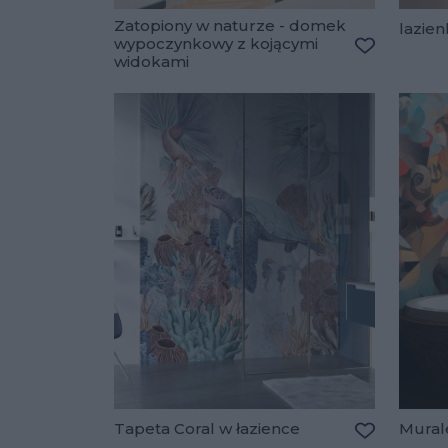
Zatopiony w naturze - domek
lazien
wypoczynkowy z kojącymi
widokami
Dodaj do u
Tapeta Coral w łazience
Mural