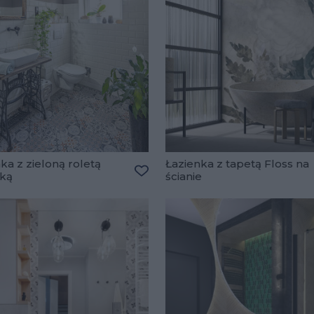
ka z zieloną roletą
Łazienka z tapetą Floss na
ką
ścianie
lubionych
Dodaj do ulubionych