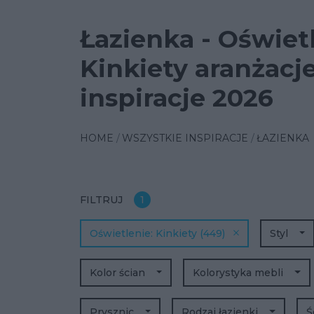
Łazienka - Oświet
Kinkiety aranżacje
inspiracje 2026
HOME
WSZYSTKIE INSPIRACJE
ŁAZIENKA
FILTRUJ
1
Oświetlenie
Kinkiety
(449)
Styl
Kolor ścian
Kolorystyka mebli
Prysznic
Rodzaj łazienki
Ś