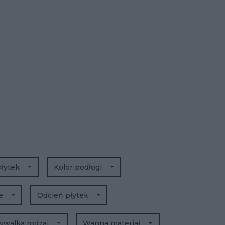
płytek
Kolor podłogi
we
Odcień płytek
walka rodzaj
Wanna materiał