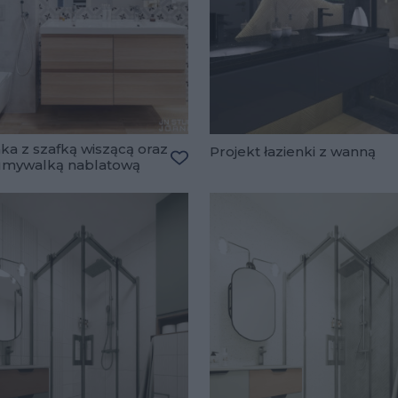
ka z szafką wiszącą oraz
Projekt łazienki z wanną
 umywalką nablatową
lubionych
Dodaj do ulubionych