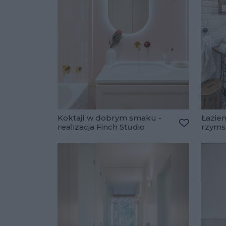
Koktajl w dobrym smaku -
Łazien
realizacja Finch Studio
rzyms
Dodaj do u