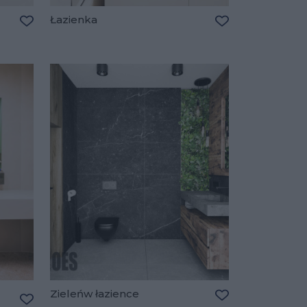
Łazienka
Dodaj do ulubionych
Dodaj do ulubio
Zieleńw łazience