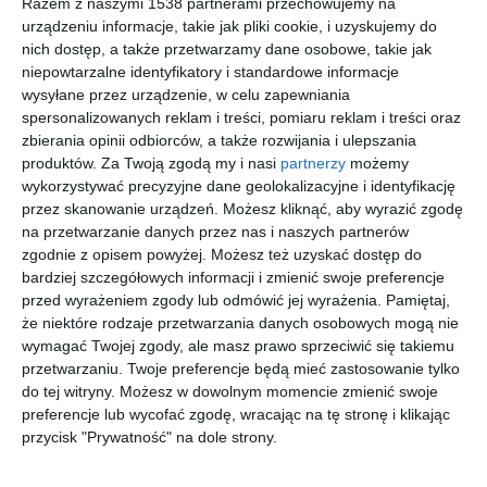
Razem z naszymi 1538 partnerami przechowujemy na
urządzeniu informacje, takie jak pliki cookie, i uzyskujemy do
nich dostęp, a także przetwarzamy dane osobowe, takie jak
niepowtarzalne identyfikatory i standardowe informacje
wysyłane przez urządzenie, w celu zapewniania
spersonalizowanych reklam i treści, pomiaru reklam i treści oraz
zbierania opinii odbiorców, a także rozwijania i ulepszania
produktów.
Za Twoją zgodą my i nasi
partnerzy
możemy
wykorzystywać precyzyjne dane geolokalizacyjne i identyfikację
przez skanowanie urządzeń. Możesz kliknąć, aby wyrazić zgodę
na przetwarzanie danych przez nas i naszych partnerów
Miedziane płytki w
Wizualizacja: łazienka
zgodnie z opisem powyżej. Możesz też uzyskać dostęp do
łazience
Do
bardziej szczegółowych informacji i zmienić swoje preferencje
Dodaj do ulubionych
przed wyrażeniem zgody lub odmówić jej wyrażenia.
Pamiętaj,
że niektóre rodzaje przetwarzania danych osobowych mogą nie
wymagać Twojej zgody, ale masz prawo sprzeciwić się takiemu
przetwarzaniu. Twoje preferencje będą mieć zastosowanie tylko
do tej witryny. Możesz w dowolnym momencie zmienić swoje
preferencje lub wycofać zgodę, wracając na tę stronę i klikając
przycisk "Prywatność" na dole strony.