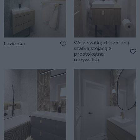
Wc z szafką drewnianą
Łazienka
szafką stojącą z
Dodaj do ulubionych
prostokątna
Do
umywalką