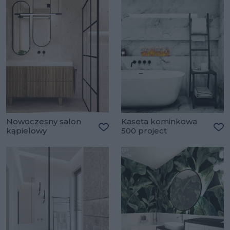
Nowoczesny salon
Kaseta kominkowa
kąpielowy
500 project
Dodaj do ulubionych
Do