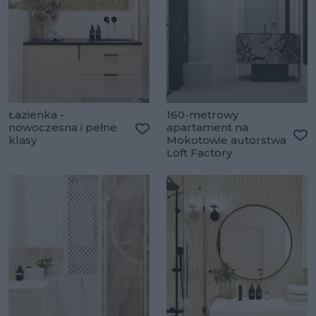
Łazienka -
160-metrowy
nowoczesna i pełne
apartament na
klasy
Mokotowie autorstwa
Dodaj do ulubionych
Do
Loft Factory