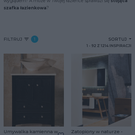
wyglądem? A może w Twojej łazience sprawdzi się
stojąca
szafka łazienkowa
?
FILTRUJ
1
SORTUJ
1
-
92
Z
1214
INSPIRACJI
Umywalka kamienna w
Zatopiony w naturze -