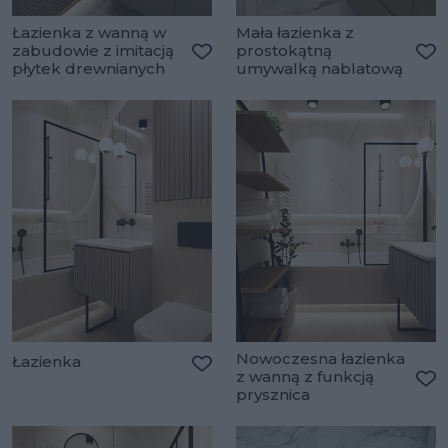
Łazienka z wanną w
Mała łazienka z
zabudowie z imitacją
prostokątną
płytek drewnianych
umywalką nablatową
Dodaj do ulubionych
Do
Nowoczesna łazienka
Łazienka
z wanną z funkcją
Dodaj do ulubionych
prysznica
Do