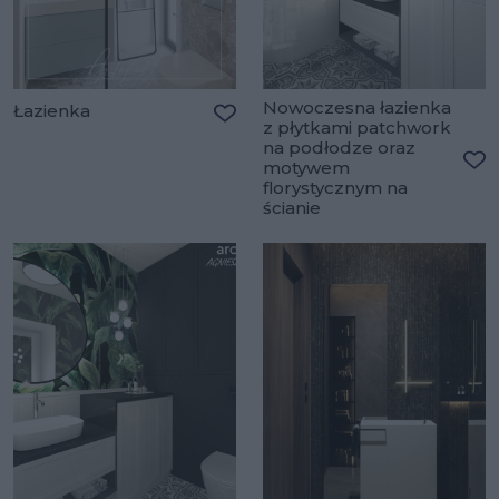
Nowoczesna łazienka
Łazienka
z płytkami patchwork
Dodaj do ulubionych
na podłodze oraz
motywem
Do
florystycznym na
ścianie