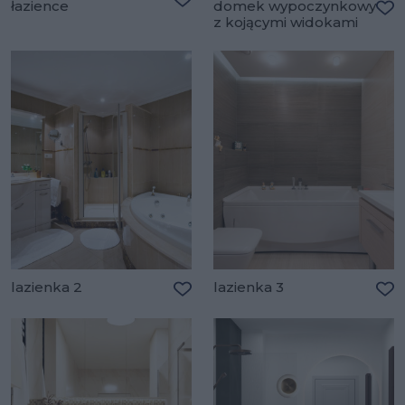
łazience
domek wypoczynkowy
Dodaj do ulubionych
z kojącymi widokami
Do
lazienka 2
lazienka 3
Dodaj do ulubionych
Do