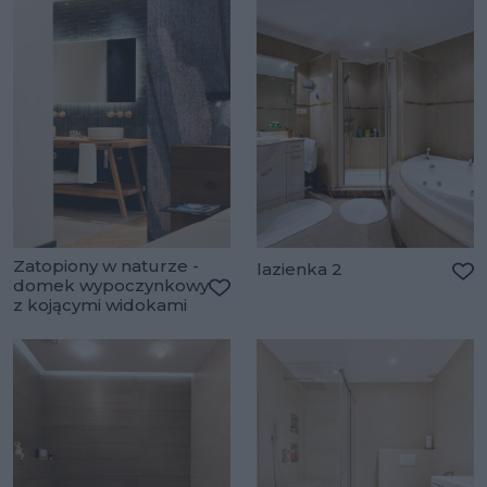
Zatopiony w naturze -
lazienka 2
domek wypoczynkowy
Do
z kojącymi widokami
Dodaj do ulubionych