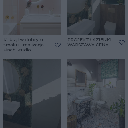
Koktajl w dobrym
PROJEKT ŁAZIENKI
smaku - realizacja
WARSZAWA CENA
Do
Finch Studio
Dodaj do ulubionych