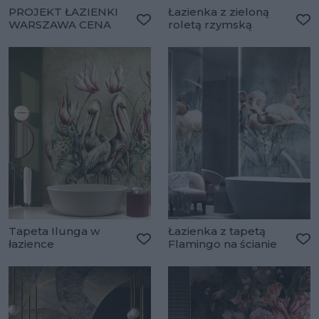
PROJEKT ŁAZIENKI
Łazienka z zieloną
WARSZAWA CENA
roletą rzymską
Dodaj do ulubionych
Do
Tapeta Ilunga w
Łazienka z tapetą
łazience
Flamingo na ścianie
Dodaj do ulubionych
Do