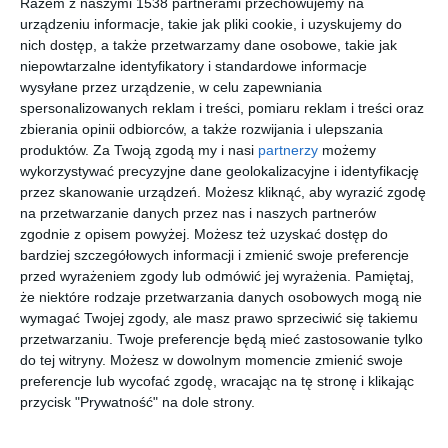
Razem z naszymi 1538 partnerami przechowujemy na
WC w
Łazienka w
urządzeniu informacje, takie jak pliki cookie, i uzyskujemy do
minimalistycznym
minimalistycznym
nich dostęp, a także przetwarzamy dane osobowe, takie jak
wydaniu
wydaniu.
Dodaj do ulubionych
Do
niepowtarzalne identyfikatory i standardowe informacje
wysyłane przez urządzenie, w celu zapewniania
spersonalizowanych reklam i treści, pomiaru reklam i treści oraz
zbierania opinii odbiorców, a także rozwijania i ulepszania
produktów.
Za Twoją zgodą my i nasi
partnerzy
możemy
wykorzystywać precyzyjne dane geolokalizacyjne i identyfikację
przez skanowanie urządzeń. Możesz kliknąć, aby wyrazić zgodę
na przetwarzanie danych przez nas i naszych partnerów
zgodnie z opisem powyżej. Możesz też uzyskać dostęp do
bardziej szczegółowych informacji i zmienić swoje preferencje
przed wyrażeniem zgody lub odmówić jej wyrażenia.
Pamiętaj,
że niektóre rodzaje przetwarzania danych osobowych mogą nie
wymagać Twojej zgody, ale masz prawo sprzeciwić się takiemu
przetwarzaniu. Twoje preferencje będą mieć zastosowanie tylko
160-metrowy
160-metrowy
do tej witryny. Możesz w dowolnym momencie zmienić swoje
apartament na
apartament na
preferencje lub wycofać zgodę, wracając na tę stronę i klikając
Mokotowie autorstwa
Mokotowie autorstwa
Dodaj do ulubionych
Do
Loft Factory
Loft Factory
przycisk "Prywatność" na dole strony.