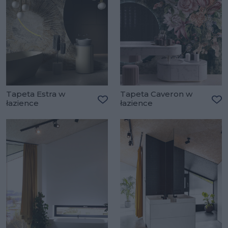
Tapeta Estra w
Tapeta Caveron w
łazience
łazience
Dodaj do ulubionych
Do