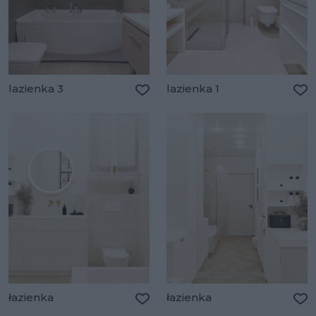
lazienka 3
lazienka 1
Dodaj do ulubionych
Do
łazienka
łazienka
Dodaj do ulubionych
Do