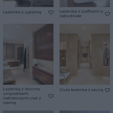
Łazienka z szafkami w
Łazienka z sypialnią
zabudowie
Dodaj do ulubionych
Do
Łazienka z dwoma
Duża łazienka z sauną
umywalkami
Do
nablatowymi oraz z
Dodaj do ulubionych
wanną