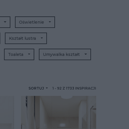
a
Oświetlenie
Kształt lustra
Toaleta
Umywalka kształt
SORTUJ
1
-
92
Z
1733
INSPIRACJI