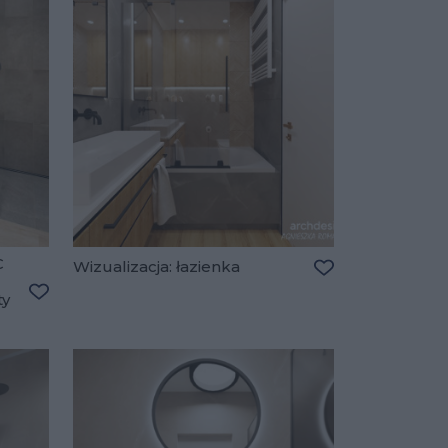
C
Wizualizacja: łazienka
Dodaj do ulubio
ty
Dodaj do ulubionych