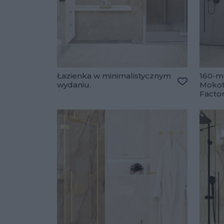
Łazienka w minimalistycznym
160-m
wydaniu.
Mokot
Dodaj do u
Facto