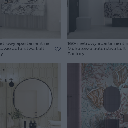
etrowy apartament na
160-metrowy apartament 
owie autorstwa Loft
Mokotowie autorstwa Loft
lubionych
ry
Factory
Dodaj do ulubionych