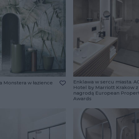
Enklawa w sercu miasta. A
a Monstera w łazience
Hotel by Marriott Krakow z
lubionych
Dodaj do ulubionych
nagrodą European Proper
Awards