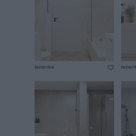
łazienka
łazien
Dodaj do u