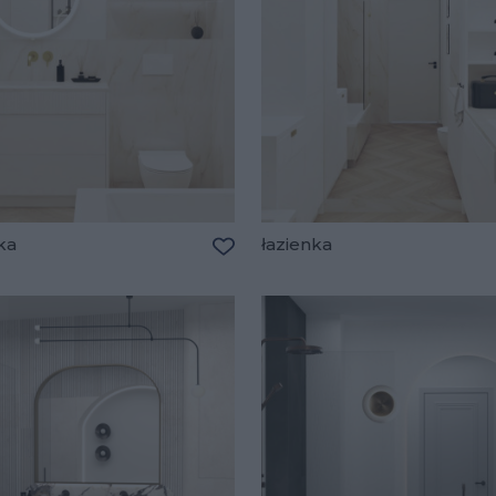
ka
łazienka
lubionych
Dodaj do ulubionych