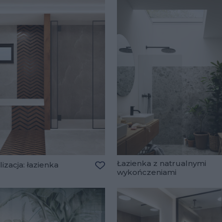
Łazienka z natrualnymi
izacja: łazienka
wykończeniami
lubionych
Dodaj do ulubionych