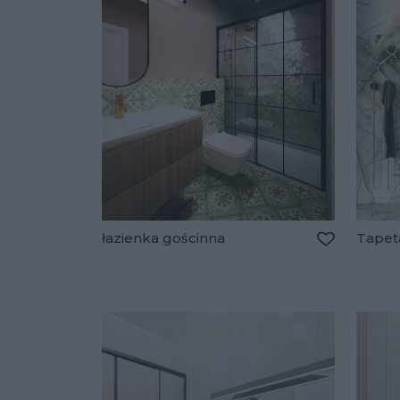
łazienka gościnna
Tapet
Dodaj do u