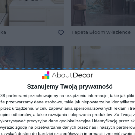
nka
Tapeta Bloom w łazience
Dodaj do ulubionych
lubionych
Szanujemy Twoją prywatność
8 partnerami przechowujemy na urządzeniu informacje, takie jak pliki 
kże przetwarzamy dane osobowe, takie jak niepowtarzalne identyfikato
przez urządzenie, w celu zapewniania spersonalizowanych reklam i tre
 opinii odbiorców, a także rozwijania i ulepszania produktów.
Za Twoją z
orzystywać precyzyjne dane geolokalizacyjne i identyfikację przez s
 wyrazić zgodę na przetwarzanie danych przez nas i naszych partneró
uzyskać dostęp do bardziej szczegółowych informacji i zmienić swoje 