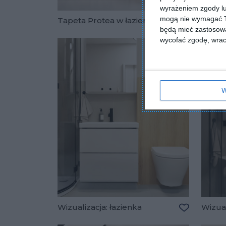
wyrażeniem zgody lu
mogą nie wymagać Tw
Tapeta Protea w łazience
Tapeta
będą mieć zastosowa
Dodaj do u
wycofać zgodę, wraca
W
Wizualizacja: łazienka
Wizual
Dodaj do u