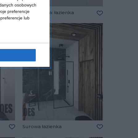
a danych osobowych
oje preferencje
Wizualizacja: łazienka
preferencje lub
Dodaj do ulubionych
Dodaj do ulubio
Surowa łazienka
Dodaj do ulubionych
Dodaj do ulubio