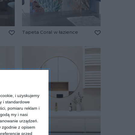
Tapeta Coral w łazience
Dodaj do ulubionych
Dodaj do ulubio
cookie, i uzyskujemy
ry i standardowe
ści, pomiaru reklam i
godą my i nasi
kanowanie urządzeń.
w zgodnie z opisem
preferencje przed