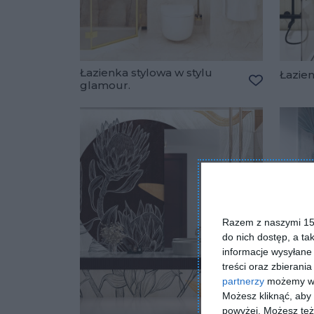
Łazienka stylowa w stylu
Łazie
glamour.
Dodaj do u
Razem z naszymi 153
do nich dostęp, a ta
informacje wysyłane 
treści oraz zbierania
partnerzy
możemy wyk
Możesz kliknąć, aby
powyżej. Możesz też 