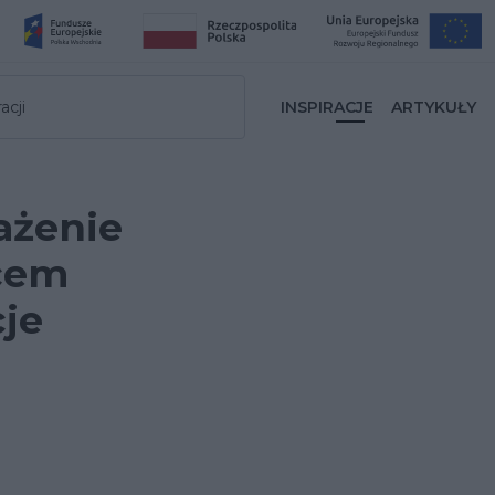
acji
INSPIRACJE
ARTYKUŁY
ażenie
icem
cje