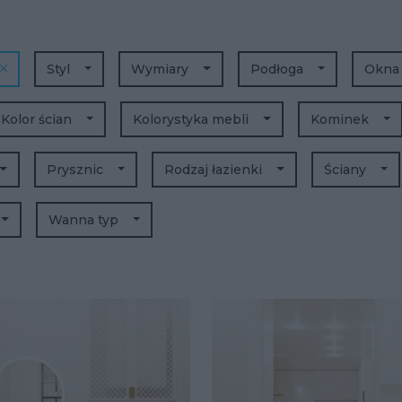
Styl
Wymiary
Podłoga
Okn
Kolor ścian
Kolorystyka mebli
Kominek
Prysznic
Rodzaj łazienki
Ściany
Wanna typ