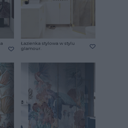
na
Łazienka stylowa w stylu
glamour.
Dodaj do ulubio
Dodaj do ulubionych