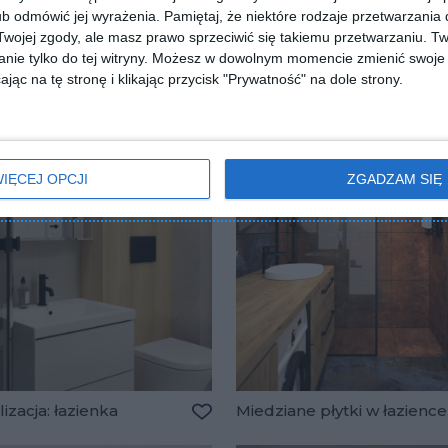
b odmówić jej wyrażenia.
Pamiętaj, że niektóre rodzaje przetwarzani
ojej zgody, ale masz prawo sprzeciwić się takiemu przetwarzaniu. Tw
 Coral w łazience
Wizualizacja: łazienka
nie tylko do tej witryny. Możesz w dowolnym momencie zmienić swoje 
lubionych
Dodaj do ulubionych
jąc na tę stronę i klikając przycisk "Prywatność" na dole strony.
IĘCEJ OPCJI
ZGADZAM SIĘ
izacja: łazienka
Miedziane płytki w łazience
lubionych
Dodaj do ulubionych