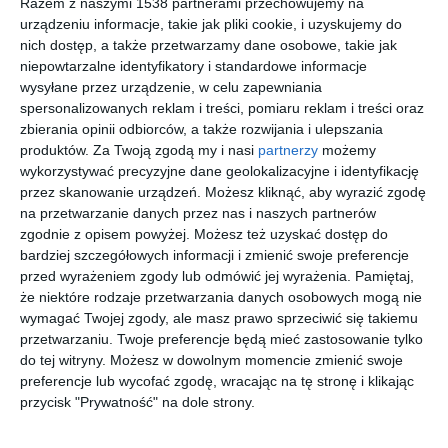
Razem z naszymi 1538 partnerami przechowujemy na
urządzeniu informacje, takie jak pliki cookie, i uzyskujemy do
nich dostęp, a także przetwarzamy dane osobowe, takie jak
niepowtarzalne identyfikatory i standardowe informacje
wysyłane przez urządzenie, w celu zapewniania
spersonalizowanych reklam i treści, pomiaru reklam i treści oraz
160-metrowy
Łazienka stylowa w
zbierania opinii odbiorców, a także rozwijania i ulepszania
apartament na
stylu glamour.
Do
Mokotowie autorstwa
produktów.
Za Twoją zgodą my i nasi
partnerzy
możemy
Dodaj do ulubionych
Loft Factory
wykorzystywać precyzyjne dane geolokalizacyjne i identyfikację
przez skanowanie urządzeń. Możesz kliknąć, aby wyrazić zgodę
na przetwarzanie danych przez nas i naszych partnerów
zgodnie z opisem powyżej. Możesz też uzyskać dostęp do
bardziej szczegółowych informacji i zmienić swoje preferencje
przed wyrażeniem zgody lub odmówić jej wyrażenia.
Pamiętaj,
że niektóre rodzaje przetwarzania danych osobowych mogą nie
wymagać Twojej zgody, ale masz prawo sprzeciwić się takiemu
przetwarzaniu. Twoje preferencje będą mieć zastosowanie tylko
do tej witryny. Możesz w dowolnym momencie zmienić swoje
preferencje lub wycofać zgodę, wracając na tę stronę i klikając
przycisk "Prywatność" na dole strony.