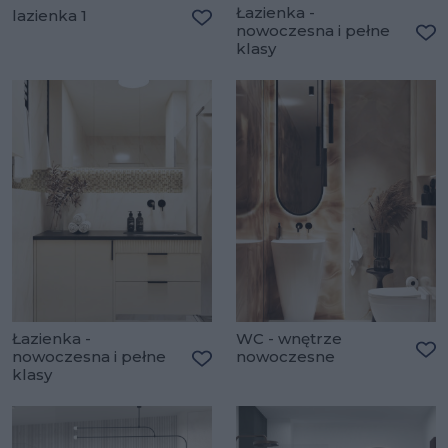
Łazienka -
lazienka 1
nowoczesna i pełne
Dodaj do ulubionych
klasy
Do
Łazienka -
WC - wnętrze
nowoczesna i pełne
nowoczesne
Do
klasy
Dodaj do ulubionych