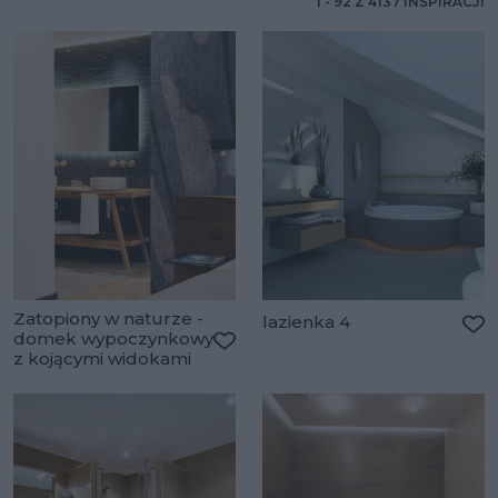
1
-
92
Z
4137
INSPIRACJI
Zatopiony w naturze -
lazienka 4
domek wypoczynkowy
Do
z kojącymi widokami
Dodaj do ulubionych