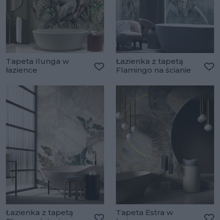
Tapeta Ilunga w
Łazienka z tapetą
łazience
Flamingo na ścianie
Dodaj do ulubionych
Do
Łazienka z tapetą
Tapeta Estra w