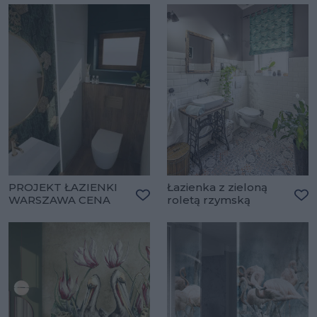
PROJEKT ŁAZIENKI
Łazienka z zieloną
WARSZAWA CENA
roletą rzymską
Dodaj do ulubionych
Do