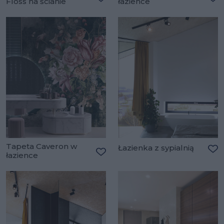
Floss na ścianie
łazience
Dodaj do ulubionych
Do
Tapeta Caveron w
Łazienka z sypialnią
łazience
Do
Dodaj do ulubionych