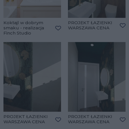
Koktajl w dobrym
PROJEKT ŁAZIENKI
smaku - realizacja
WARSZAWA CENA
Do
Finch Studio
Dodaj do ulubionych
PROJEKT ŁAZIENKI
PROJEKT ŁAZIENKI
WARSZAWA CENA
WARSZAWA CENA
Dodaj do ulubionych
Do