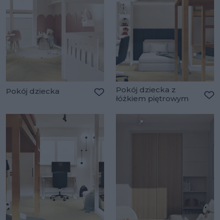
Pokój dziecka z
Pokój dziecka
łóżkiem piętrowym
Dodaj do ulubionych
Do