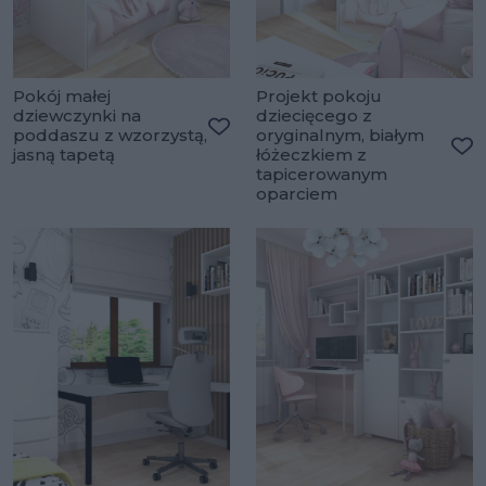
Pokój małej
Projekt pokoju
dziewczynki na
dziecięcego z
poddaszu z wzorzystą,
oryginalnym, białym
Dodaj do ulubionych
jasną tapetą
łóżeczkiem z
Do
tapicerowanym
oparciem