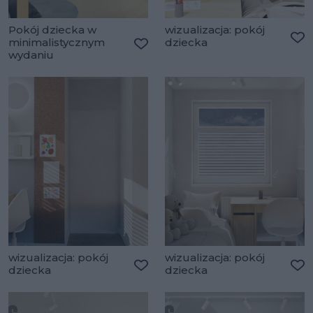
Pokój dziecka w
wizualizacja: pokój
minimalistycznym
dziecka
Do
wydaniu
Dodaj do ulubionych
wizualizacja: pokój
wizualizacja: pokój
dziecka
dziecka
Dodaj do ulubionych
Do