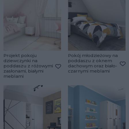
Projekt pokoju
Pokój młodzieżowy na
dziewczynki na
poddaszu z oknem
poddaszu z różowymi
dachowym oraz biało-
Do
zasłonami, białymi
czarnymi meblami
Dodaj do ulubionych
meblami