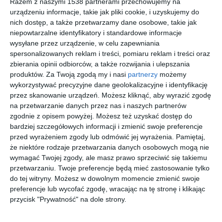
Razem z naszymi 1538 partnerami przechowujemy na
urządzeniu informacje, takie jak pliki cookie, i uzyskujemy do
nich dostęp, a także przetwarzamy dane osobowe, takie jak
niepowtarzalne identyfikatory i standardowe informacje
wysyłane przez urządzenie, w celu zapewniania
Pokój nastolatka
Młodzieżowa sypialnia
spersonalizowanych reklam i treści, pomiaru reklam i treści oraz
Dodaj do ulubionych
Do
zbierania opinii odbiorców, a także rozwijania i ulepszania
produktów.
Za Twoją zgodą my i nasi
partnerzy
możemy
wykorzystywać precyzyjne dane geolokalizacyjne i identyfikację
przez skanowanie urządzeń. Możesz kliknąć, aby wyrazić zgodę
na przetwarzanie danych przez nas i naszych partnerów
zgodnie z opisem powyżej. Możesz też uzyskać dostęp do
bardziej szczegółowych informacji i zmienić swoje preferencje
przed wyrażeniem zgody lub odmówić jej wyrażenia.
Pamiętaj,
że niektóre rodzaje przetwarzania danych osobowych mogą nie
wymagać Twojej zgody, ale masz prawo sprzeciwić się takiemu
przetwarzaniu. Twoje preferencje będą mieć zastosowanie tylko
do tej witryny. Możesz w dowolnym momencie zmienić swoje
preferencje lub wycofać zgodę, wracając na tę stronę i klikając
Wizualizacja: pokój
Pokój dziecięcy z tipi
dziecka
przycisk "Prywatność" na dole strony.
Dodaj do ulubionych
Do