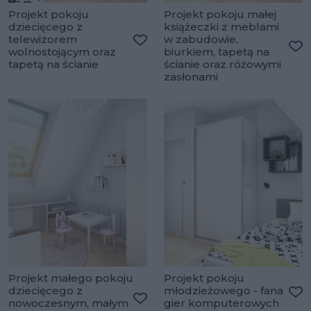
Projekt pokoju
Projekt pokoju małej
dziecięcego z
książeczki z meblami
telewizorem
w zabudowie,
wolnostojącym oraz
biurkiem, tapetą na
Dodaj do ulubionych
Do
tapetą na ścianie
ścianie oraz różowymi
zasłonami
Projekt małego pokoju
Projekt pokoju
dziecięcego z
młodzieżowego - fana
nowoczesnym, małym
gier komputerowych
Do