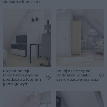
Dodaj do ulubionych
stokiem z krzesłami
Projekt pokoju
Pokój dziecięcy na
młodzieżowego na
poddaszu w biało-
poddaszu z fotelem
szaro-różowej aranżacji
Do
Dodaj do ulubionych
gamingowym