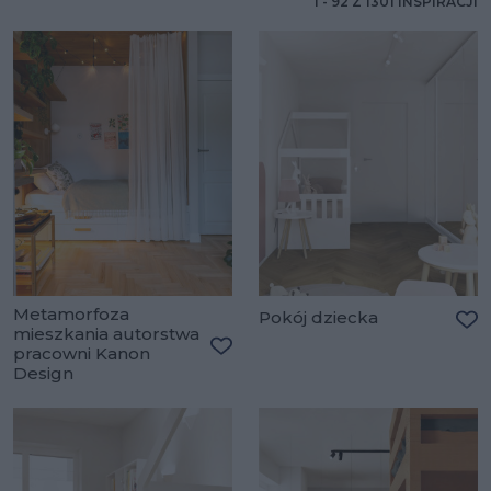
1
-
92
Z
1301
INSPIRACJI
Metamorfoza
Pokój dziecka
mieszkania autorstwa
Do
pracowni Kanon
Dodaj do ulubionych
Design