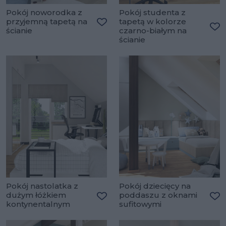
Pokój noworodka z
Pokój studenta z
przyjemną tapetą na
tapetą w kolorze
ścianie
czarno-białym na
Dodaj do ulubionych
Do
ścianie
Pokój nastolatka z
Pokój dziecięcy na
dużym łóżkiem
poddaszu z oknami
kontynentalnym
sufitowymi
Dodaj do ulubionych
Do