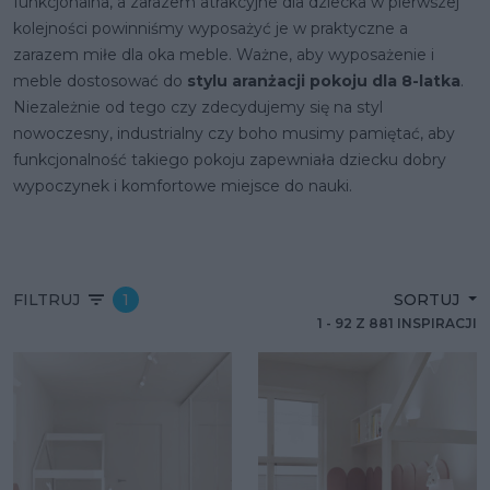
funkcjonalna, a zarazem atrakcyjne dla dziecka w pierwszej
kolejności powinniśmy wyposażyć je w praktyczne a
zarazem miłe dla oka meble. Ważne, aby wyposażenie i
meble dostosować do
stylu aranżacji pokoju dla 8-latka
.
Niezależnie od tego czy zdecydujemy się na styl
nowoczesny, industrialny czy boho musimy pamiętać, aby
funkcjonalność takiego pokoju zapewniała dziecku dobry
wypoczynek i komfortowe miejsce do nauki.
FILTRUJ
1
SORTUJ
1
-
92
Z
881
INSPIRACJI