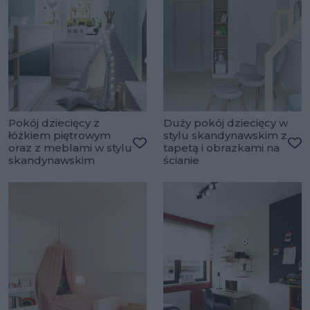
Pokój dziecięcy z
Duży pokój dziecięcy w
łóżkiem piętrowym
stylu skandynawskim z
oraz z meblami w stylu
tapetą i obrazkami na
Dodaj do ulubionych
Do
skandynawskim
ścianie