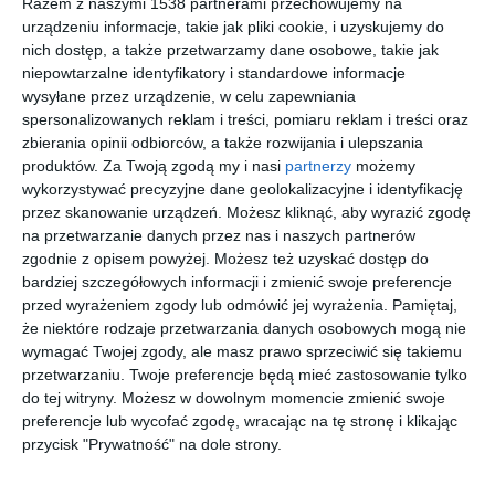
Razem z naszymi 1538 partnerami przechowujemy na
Miętowy pokójdla
pokój dziecka
urządzeniu informacje, takie jak pliki cookie, i uzyskujemy do
dziecka
Do
Dodaj do ulubionych
nich dostęp, a także przetwarzamy dane osobowe, takie jak
niepowtarzalne identyfikatory i standardowe informacje
wysyłane przez urządzenie, w celu zapewniania
spersonalizowanych reklam i treści, pomiaru reklam i treści oraz
zbierania opinii odbiorców, a także rozwijania i ulepszania
produktów.
Za Twoją zgodą my i nasi
partnerzy
możemy
wykorzystywać precyzyjne dane geolokalizacyjne i identyfikację
przez skanowanie urządzeń. Możesz kliknąć, aby wyrazić zgodę
na przetwarzanie danych przez nas i naszych partnerów
zgodnie z opisem powyżej. Możesz też uzyskać dostęp do
bardziej szczegółowych informacji i zmienić swoje preferencje
przed wyrażeniem zgody lub odmówić jej wyrażenia.
Pamiętaj,
że niektóre rodzaje przetwarzania danych osobowych mogą nie
Wizualizacja: pokój
wymagać Twojej zgody, ale masz prawo sprzeciwić się takiemu
pokój dziecka
dziecka
przetwarzaniu. Twoje preferencje będą mieć zastosowanie tylko
Dodaj do ulubionych
Do
do tej witryny. Możesz w dowolnym momencie zmienić swoje
preferencje lub wycofać zgodę, wracając na tę stronę i klikając
przycisk "Prywatność" na dole strony.