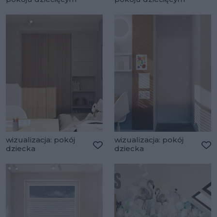
Dodaj do ulubionych
Do
wizualizacja: pokój
wizualizacja: pokój
dziecka
dziecka
Dodaj do ulubionych
Do