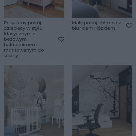
Przytulny pokój
Mały pokój chłopca z
dziecięcy w stylu
biurkiem i łóżkiem
Do
klasycznym z
beżowym
baldachimem
Dodaj do ulubionych
montowanym do
ściany