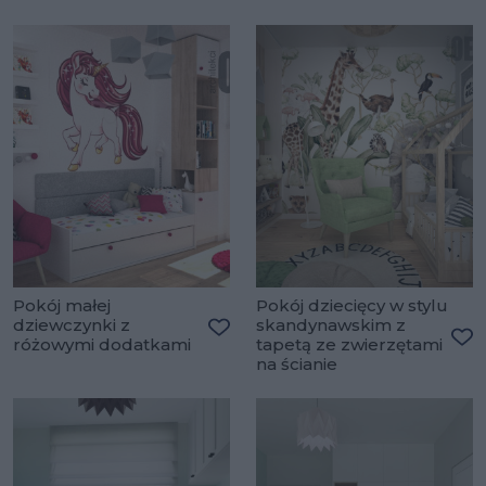
Pokój małej
Pokój dziecięcy w stylu
dziewczynki z
skandynawskim z
różowymi dodatkami
tapetą ze zwierzętami
Dodaj do ulubionych
Do
na ścianie