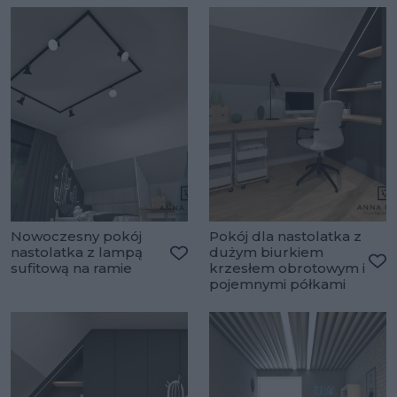
Nowoczesny pokój
Pokój dla nastolatka z
nastolatka z lampą
dużym biurkiem
sufitową na ramie
krzesłem obrotowym i
Dodaj do ulubionych
Do
pojemnymi półkami