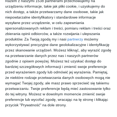
Wizualizacja: pokój
pokój dziecka
Razem z naszymi 1538 partnerami przechowujemy na
nastolatka
urządzeniu informacje, takie jak pliki cookie, i uzyskujemy do
Dodaj do ulubionych
Do
nich dostęp, a także przetwarzamy dane osobowe, takie jak
niepowtarzalne identyfikatory i standardowe informacje
wysyłane przez urządzenie, w celu zapewniania
spersonalizowanych reklam i treści, pomiaru reklam i treści oraz
zbierania opinii odbiorców, a także rozwijania i ulepszania
produktów.
Za Twoją zgodą my i nasi
partnerzy
możemy
wykorzystywać precyzyjne dane geolokalizacyjne i identyfikację
przez skanowanie urządzeń. Możesz kliknąć, aby wyrazić zgodę
na przetwarzanie danych przez nas i naszych partnerów
zgodnie z opisem powyżej. Możesz też uzyskać dostęp do
bardziej szczegółowych informacji i zmienić swoje preferencje
przed wyrażeniem zgody lub odmówić jej wyrażenia.
Pamiętaj,
że niektóre rodzaje przetwarzania danych osobowych mogą nie
Luksus najlepszy do
Pokój młodzieżowy
wymagać Twojej zgody, ale masz prawo sprzeciwić się takiemu
życia - realizacja
Do
przetwarzaniu. Twoje preferencje będą mieć zastosowanie tylko
KANDO ARCHITECTS
Dodaj do ulubionych
do tej witryny. Możesz w dowolnym momencie zmienić swoje
preferencje lub wycofać zgodę, wracając na tę stronę i klikając
przycisk "Prywatność" na dole strony.