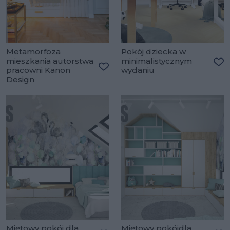
Metamorfoza
Pokój dziecka w
mieszkania autorstwa
minimalistycznym
pracowni Kanon
wydaniu
Do
Dodaj do ulubionych
Design
Miętowy pokój dla
Miętowy pokójdla