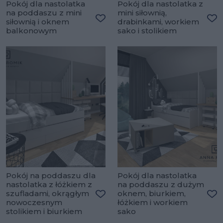
Pokój dla nastolatka
Pokój dla nastolatka z
na poddaszu z mini
mini siłownią,
siłownią i oknem
drabinkami, workiem
Dodaj do ulubionych
Do
balkonowym
sako i stolikiem
Pokój na poddaszu dla
Pokój dla nastolatka
nastolatka z łóżkiem z
na poddaszu z dużym
szufladami, okrągłym
oknem, biurkiem,
nowoczesnym
łóżkiem i workiem
Dodaj do ulubionych
Do
stolikiem i biurkiem
sako