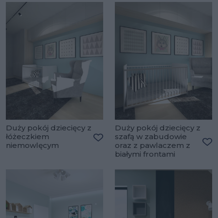
Duży pokój dziecięcy z
Duży pokój dziecięcy z
łóżeczkiem
szafą w zabudowie
niemowlęcym
oraz z pawlaczem z
Dodaj do ulubionych
Do
białymi frontami