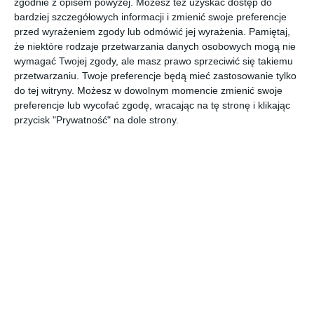
zgodnie z opisem powyżej. Możesz też uzyskać dostęp do
bardziej szczegółowych informacji i zmienić swoje preferencje
przed wyrażeniem zgody lub odmówić jej wyrażenia.
Pamiętaj,
że niektóre rodzaje przetwarzania danych osobowych mogą nie
Duży pokój dziecięcy
Pokój młodzieżowy na
wymagać Twojej zgody, ale masz prawo sprzeciwić się takiemu
na poddaszu z
poddaszu z oknami
turkusowym kolorem
dachowymi
przetwarzaniu. Twoje preferencje będą mieć zastosowanie tylko
Do
Dodaj do ulubionych
ścian
do tej witryny. Możesz w dowolnym momencie zmienić swoje
preferencje lub wycofać zgodę, wracając na tę stronę i klikając
przycisk "Prywatność" na dole strony.
Duży, przestrzenny i
Aranżacja strefy nauki i
funkcjonalny pokój
snu w pokoju