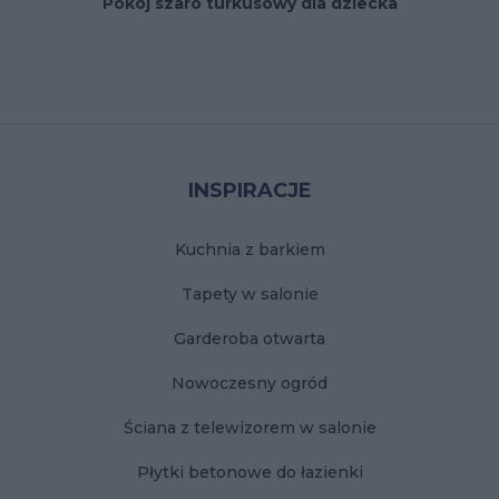
Pokój szaro turkusowy dla dziecka
Stopka
INSPIRACJE
Kuchnia z barkiem
Tapety w salonie
Garderoba otwarta
Nowoczesny ogród
Ściana z telewizorem w salonie
Płytki betonowe do łazienki