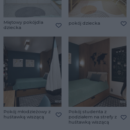
Miętowy pokójdla
pokój dziecka
dziecka
Do
Dodaj do ulubionych
Pokój młodzieżowy z
Pokój studenta z
huśtawką wiszącą
podziałem na strefy z
Dodaj do ulubionych
huśtawką wiszącą
Do