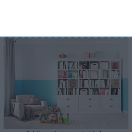
drewna świetnie prezentują z we wnętrzach, gdzie dominuje
kolor turkusowy. Natomiast fuksja lub kolor żółty zapewnią
wyrazisty kontrast i wypełnią wnętrze energetycznymi
barwami.