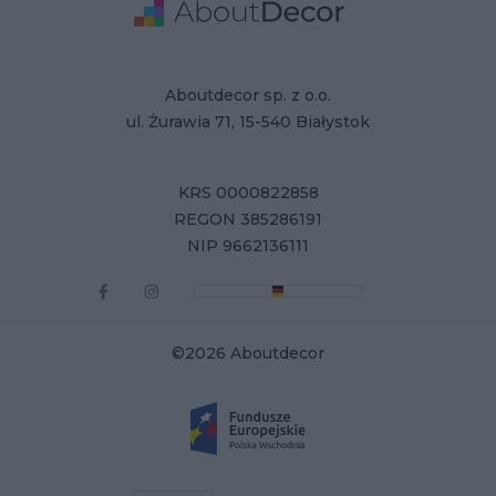
Adres
Dane Firmy
Aboutdecor sp. z o.o.
ul. Żurawia 71, 15-540 Białystok
KRS 0000822858
REGON 385286191
NIP 9662136111
©2026 Aboutdecor