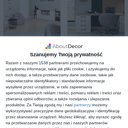
Pokój młodzieżowy z
Duży pokój z dużym
tapetą z motywem
biurkiem oraz toaletką
Szanujemy Twoją prywatność
Do
botanicznym na ścianie
oraz z kącikiem
Dodaj do ulubionych
Razem z naszymi 1538 partnerami przechowujemy na
relaksu
urządzeniu informacje, takie jak pliki cookie, i uzyskujemy do
nich dostęp, a także przetwarzamy dane osobowe, takie jak
niepowtarzalne identyfikatory i standardowe informacje
wysyłane przez urządzenie, w celu zapewniania
spersonalizowanych reklam i treści, pomiaru reklam i treści oraz
zbierania opinii odbiorców, a także rozwijania i ulepszania
produktów.
Za Twoją zgodą my i nasi
partnerzy
możemy
wykorzystywać precyzyjne dane geolokalizacyjne i identyfikację
przez skanowanie urządzeń. Możesz kliknąć, aby wyrazić zgodę
na przetwarzanie danych przez nas i naszych partnerów