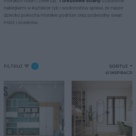
morskich roślin i zwierząt.
Turkusowe ściany
ozdobione
naklejkami w kształcie ryb i wodorostów sprawi, że nasze
dziecko pokocha morskie podróże oraz podwodny świat
mórz i oceanów.
FILTRUJ
1
SORTUJ
41 INSPIRACJI