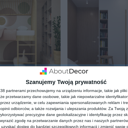
Szanujemy Twoją prywatność
 dziecka
Wizualizacja: pokój dziecka
8 partnerami przechowujemy na urządzeniu informacje, takie jak pliki 
lubionych
Dodaj do ulubionych
kże przetwarzamy dane osobowe, takie jak niepowtarzalne identyfikato
przez urządzenie, w celu zapewniania spersonalizowanych reklam i tre
 opinii odbiorców, a także rozwijania i ulepszania produktów.
Za Twoją z
orzystywać precyzyjne dane geolokalizacyjne i identyfikację przez s
 wyrazić zgodę na przetwarzanie danych przez nas i naszych partneró
uzyskać dostęp do bardziej szczegółowych informacji i zmienić swoje 