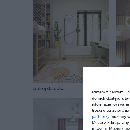
pokój dziecka
pokój
Razem z naszymi 153
Dodaj do u
do nich dostęp, a ta
informacje wysyłane 
treści oraz zbierania
partnerzy
możemy wyk
Możesz kliknąć, aby
powyżej. Możesz też 