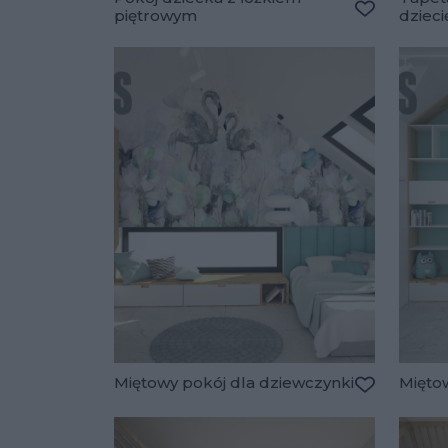
piętrowym
dziec
Dodaj do u
Miętowy pokój dla dziewczynki
Mięto
Dodaj do u