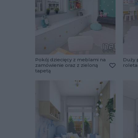
Pokój dziecięcy z meblami na
Duży p
zamówienie oraz z zieloną
rolet
tapetą
Dodaj do u