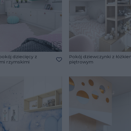
okój dziecięcy z
Pokój dziewczynki z łóżki
ami rzymskimi
piętrowym
Dodaj do ulubionych
lubionych