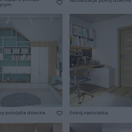
wizualizacja: pokój dziecka
ięcym
lubionych
Dodaj do ulubionych
wy pokójdla dziecka
Pokój nastolatka
lubionych
Dodaj do ulubionych