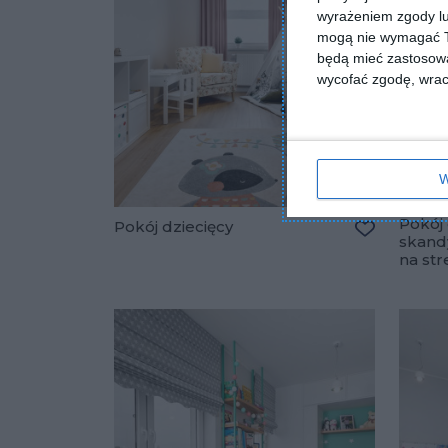
wyrażeniem zgody lu
mogą nie wymagać Tw
będą mieć zastosowa
wycofać zgodę, wraca
W
Pokój 
Pokój dziecięcy
skand
Dodaj do u
na str