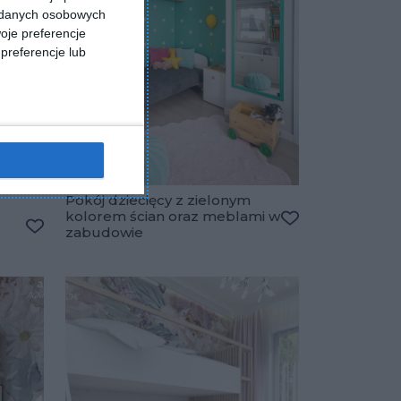
a danych osobowych
oje preferencje
preferencje lub
Pokój dziecięcy z zielonym
kolorem ścian oraz meblami w
zabudowie
Dodaj do ulubio
Dodaj do ulubionych