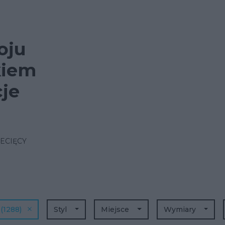
oju
kiem
cje
ECIĘCY
m
(1288)
Styl
Miejsce
Wymiary