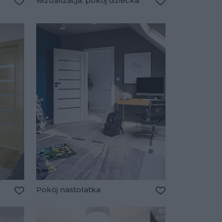
wizualizacja: pokój dziecka
Dodaj do ulubionych
Dodaj do ulubio
Pokój nastolatka
Dodaj do ulubionych
Dodaj do ulubio