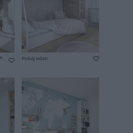
em
Pokój sióstr
Dodaj do ulubio
Dodaj do ulubionych