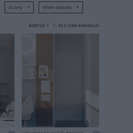
Ściany
Wiek dziecka
SORTUJ
1
-
92
Z
1288
INSPIRACJI