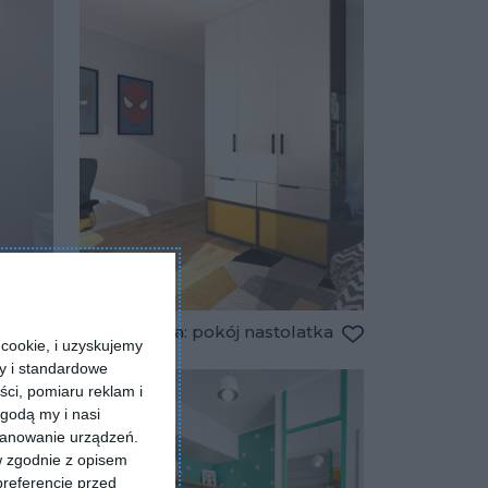
Wizualizacja: pokój nastolatka
cookie, i uzyskujemy
Dodaj do ulubionych
Dodaj do ulubio
ry i standardowe
ści, pomiaru reklam i
godą my i nasi
kanowanie urządzeń.
w zgodnie z opisem
preferencje przed