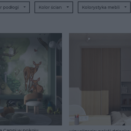
r podłogi
Kolor ścian
Kolorystyka mebli
a Cappi w pokoju