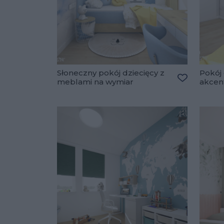
Słoneczny pokój dziecięcy z
Pokój 
meblami na wymiar
akce
Dodaj do u