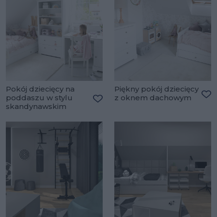
Pokój dziecięcy na
Piękny pokój dziecięcy
poddaszu w stylu
z oknem dachowym
Do
skandynawskim
Dodaj do ulubionych