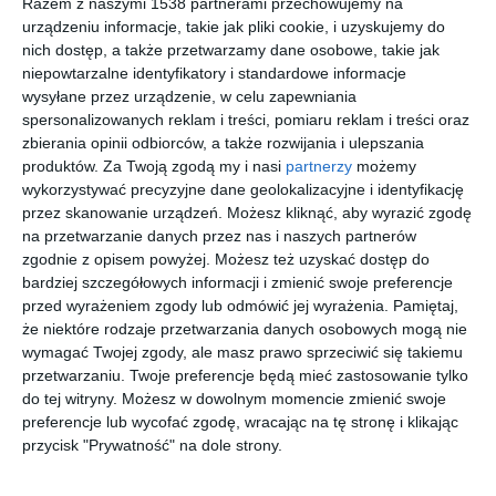
Razem z naszymi 1538 partnerami przechowujemy na
Słoneczny pokój
Pokój dziewczynki
dziecięcy z meblami
urządzeniu informacje, takie jak pliki cookie, i uzyskujemy do
Do
na wymiar
nich dostęp, a także przetwarzamy dane osobowe, takie jak
Dodaj do ulubionych
niepowtarzalne identyfikatory i standardowe informacje
wysyłane przez urządzenie, w celu zapewniania
spersonalizowanych reklam i treści, pomiaru reklam i treści oraz
zbierania opinii odbiorców, a także rozwijania i ulepszania
produktów.
Za Twoją zgodą my i nasi
partnerzy
możemy
wykorzystywać precyzyjne dane geolokalizacyjne i identyfikację
przez skanowanie urządzeń. Możesz kliknąć, aby wyrazić zgodę
na przetwarzanie danych przez nas i naszych partnerów
zgodnie z opisem powyżej. Możesz też uzyskać dostęp do
bardziej szczegółowych informacji i zmienić swoje preferencje
przed wyrażeniem zgody lub odmówić jej wyrażenia.
Pamiętaj,
że niektóre rodzaje przetwarzania danych osobowych mogą nie
wymagać Twojej zgody, ale masz prawo sprzeciwić się takiemu
Kącik z zabawkami w
Projekt pokoju
przetwarzaniu. Twoje preferencje będą mieć zastosowanie tylko
pokoju dziewczynki
dziecięcego
do tej witryny. Możesz w dowolnym momencie zmienić swoje
Dodaj do ulubionych
Do
preferencje lub wycofać zgodę, wracając na tę stronę i klikając
przycisk "Prywatność" na dole strony.