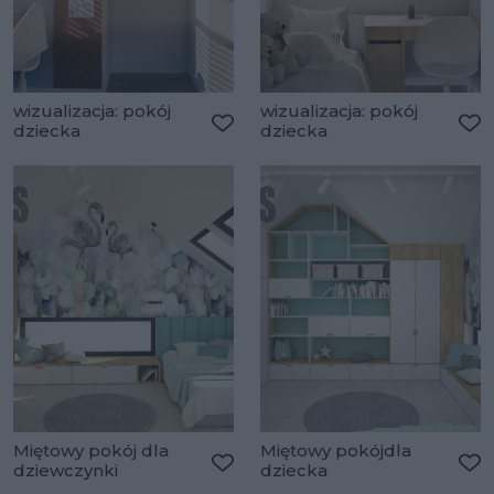
wizualizacja: pokój
wizualizacja: pokój
dziecka
dziecka
Dodaj do ulubionych
Do
Miętowy pokój dla
Miętowy pokójdla
dziewczynki
dziecka
Dodaj do ulubionych
Do