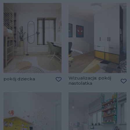
Wizualizacja: pokój
pokój dziecka
nastolatka
Dodaj do ulubionych
Do