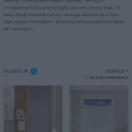
tkaniny i funkcjonalne meble i zabawki. Ten styl z
entuzjazmem zostanie przyjęty zarówno i przez 4 jak i 14
latka. Każdy miłośnik natury i ekologii zakocha się w tym
stylu a jego minimalizm i prostota zachwyci zarówno dzieci
jak i dorosłych.
FILTRUJ
1
SORTUJ
1
-
92
Z
430
INSPIRACJI