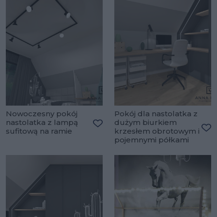
Nowoczesny pokój
Pokój dla nastolatka z
nastolatka z lampą
dużym biurkiem
sufitową na ramie
krzesłem obrotowym i
Dodaj do ulubionych
Do
pojemnymi półkami