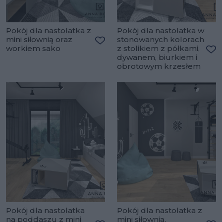
Pokój dla nastolatka z
Pokój dla nastolatka w
mini siłownią oraz
stonowanych kolorach
workiem sako
z stolikiem z półkami,
Dodaj do ulubionych
dywanem, biurkiem i
Do
obrotowym krzesłem
Pokój dla nastolatka
Pokój dla nastolatka z
na poddaszu z mini
mini siłownią,