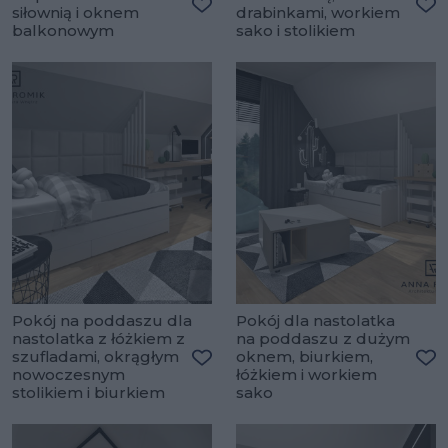
siłownią i oknem
drabinkami, workiem
Dodaj do ulubionych
Do
balkonowym
sako i stolikiem
Pokój na poddaszu dla
Pokój dla nastolatka
nastolatka z łóżkiem z
na poddaszu z dużym
szufladami, okrągłym
oknem, biurkiem,
nowoczesnym
łóżkiem i workiem
Dodaj do ulubionych
Do
stolikiem i biurkiem
sako