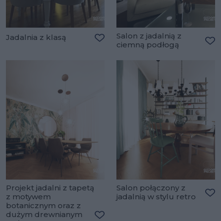
Salon z jadalnią z
Jadalnia z klasą
ciemną podłogą
Dodaj do ulubionych
Do
Projekt jadalni z tapetą
Salon połączony z
z motywem
jadalnią w stylu retro
Do
botanicznym oraz z
dużym drewnianym