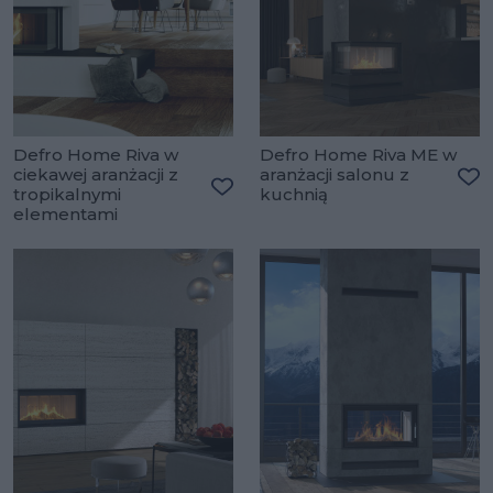
Defro Home Riva w
Defro Home Riva ME w
ciekawej aranżacji z
aranżacji salonu z
tropikalnymi
kuchnią
Do
Dodaj do ulubionych
elementami