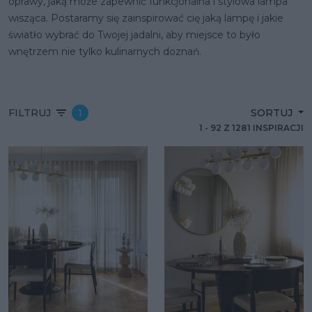
oprawy, jaką może zapewnić funkcjonalna i stylowa lampa
wisząca. Postaramy się zainspirować cię jaką lampę i jakie
światło wybrać do Twojej jadalni, aby miejsce to było
wnętrzem nie tylko kulinarnych doznań.
FILTRUJ
1
SORTUJ
1
-
92
Z
1281
INSPIRACJI