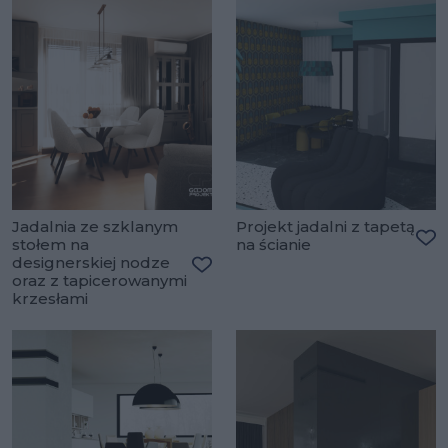
Jadalnia ze szklanym
Projekt jadalni z tapetą
stołem na
na ścianie
Do
designerskiej nodze
oraz z tapicerowanymi
Dodaj do ulubionych
krzesłami