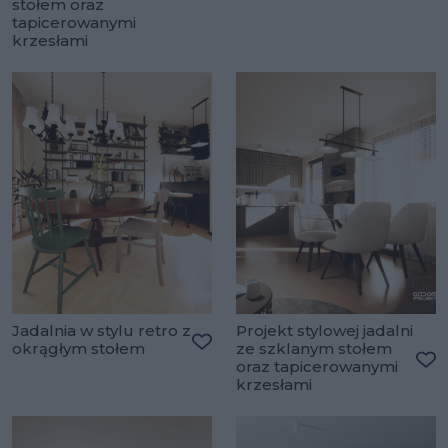
stołem oraz
Dodaj do ulubionych
tapicerowanymi
krzesłami
Jadalnia w stylu retro z
Projekt stylowej jadalni
okrągłym stołem
ze szklanym stołem
Dodaj do ulubionych
oraz tapicerowanymi
Do
krzesłami