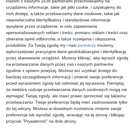
Razem z naszymi 1538 partnerami przechowujemy na
urządzeniu informacje, takie jak pliki cookie, i uzyskujemy do
nich dostęp, a także przetwarzamy dane osobowe, takie jak
niepowtarzalne identyfikatory i standardowe informacje
wysyłane przez urządzenie, w celu zapewniania
spersonalizowanych reklam i treści, pomiaru reklam i treści oraz
zbierania opinii odbiorców, a także rozwijania i ulepszania
produktów.
Za Twoją zgodą my i nasi
partnerzy
możemy
wykorzystywać precyzyjne dane geolokalizacyjne i identyfikację
przez skanowanie urządzeń. Możesz kliknąć, aby wyrazić zgodę
na przetwarzanie danych przez nas i naszych partnerów
zgodnie z opisem powyżej. Możesz też uzyskać dostęp do
Wizualizacja: jadalnia
Wizualizacja: jadalnia
bardziej szczegółowych informacji i zmienić swoje preferencje
przed wyrażeniem zgody lub odmówić jej wyrażenia.
Pamiętaj,
Dodaj do ulubionych
Do
że niektóre rodzaje przetwarzania danych osobowych mogą nie
wymagać Twojej zgody, ale masz prawo sprzeciwić się takiemu
przetwarzaniu. Twoje preferencje będą mieć zastosowanie tylko
do tej witryny. Możesz w dowolnym momencie zmienić swoje
preferencje lub wycofać zgodę, wracając na tę stronę i klikając
przycisk "Prywatność" na dole strony.