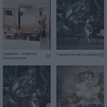
Jadalnia - wnętrze
Tapeta Renet w jadalni
nowoczesne
Do
Dodaj do ulubionych