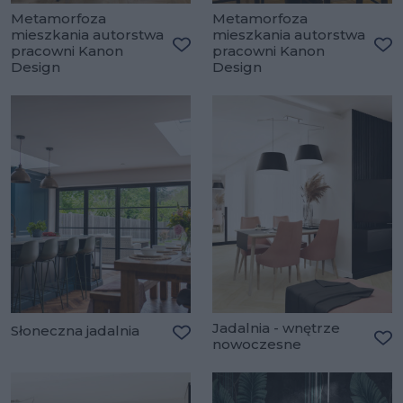
Metamorfoza
Metamorfoza
mieszkania autorstwa
mieszkania autorstwa
pracowni Kanon
pracowni Kanon
Dodaj do ulubionych
Do
Design
Design
Jadalnia - wnętrze
Słoneczna jadalnia
nowoczesne
Dodaj do ulubionych
Do