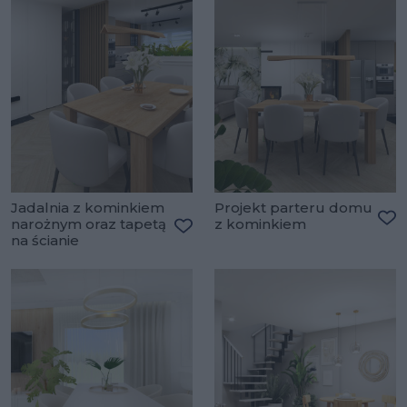
Jadalnia z kominkiem
Projekt parteru domu
narożnym oraz tapetą
z kominkiem
Do
na ścianie
Dodaj do ulubionych