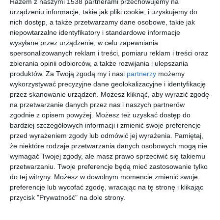
Razem z naszymi 1538 partnerami przechowujemy na
urządzeniu informacje, takie jak pliki cookie, i uzyskujemy do
nich dostęp, a także przetwarzamy dane osobowe, takie jak
Tapeta Renet w jadalni
Tapeta Renet w jadalni
niepowtarzalne identyfikatory i standardowe informacje
Dodaj do ulubionych
Do
wysyłane przez urządzenie, w celu zapewniania
spersonalizowanych reklam i treści, pomiaru reklam i treści oraz
zbierania opinii odbiorców, a także rozwijania i ulepszania
produktów.
Za Twoją zgodą my i nasi
partnerzy
możemy
wykorzystywać precyzyjne dane geolokalizacyjne i identyfikację
przez skanowanie urządzeń. Możesz kliknąć, aby wyrazić zgodę
na przetwarzanie danych przez nas i naszych partnerów
zgodnie z opisem powyżej. Możesz też uzyskać dostęp do
bardziej szczegółowych informacji i zmienić swoje preferencje
przed wyrażeniem zgody lub odmówić jej wyrażenia.
Pamiętaj,
że niektóre rodzaje przetwarzania danych osobowych mogą nie
wymagać Twojej zgody, ale masz prawo sprzeciwić się takiemu
przetwarzaniu. Twoje preferencje będą mieć zastosowanie tylko
Jadalnia z tapetą
Wizualizacja: jadalnia
do tej witryny. Możesz w dowolnym momencie zmienić swoje
Bohemia na ścianie
Do
Dodaj do ulubionych
preferencje lub wycofać zgodę, wracając na tę stronę i klikając
przycisk "Prywatność" na dole strony.