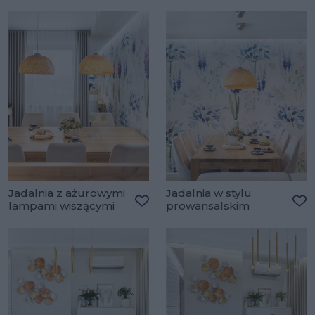
Jadalnia z ażurowymi
Jadalnia w stylu
lampami wiszącymi
prowansalskim
Dodaj do ulubionych
Do