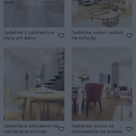
Jadalnia z salonem w
Jadalnia, salon i widok
stylu art deco
na schody
Dodaj do ulubionych
Do
Jadalnia z widokiem na
Jadalnia i salon ze
zakręcane schody
sztukaterią na ścianie
Dodaj do ulubionych
Do