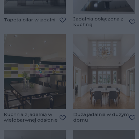
Jadalnia połączona z
Tapeta bilar w jadalni
kuchnią
Dodaj do ulubionych
Do
Kuchnia z jadalnią w
Duża jadalnia w dużym
wielobarwnej odsłonie
domu
Dodaj do ulubionych
Do