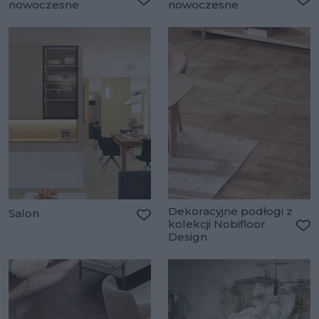
nowoczesne
nowoczesne
Dodaj do ulubionych
Do
Dekoracyjne podłogi z
Salon
kolekcji Nobifloor
Dodaj do ulubionych
Design
Do