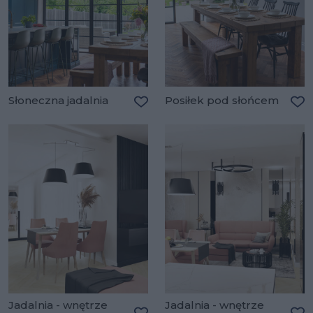
Słoneczna jadalnia
Posiłek pod słońcem
Dodaj do ulubionych
Do
Jadalnia - wnętrze
Jadalnia - wnętrze