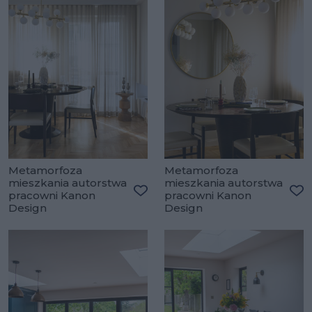
Metamorfoza
Metamorfoza
mieszkania autorstwa
mieszkania autorstwa
pracowni Kanon
pracowni Kanon
Dodaj do ulubionych
Do
Design
Design