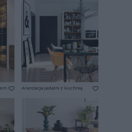
łem
Aranżacja jadalni z kuchnią
Dodaj do ulubionych
Dodaj do ulubio