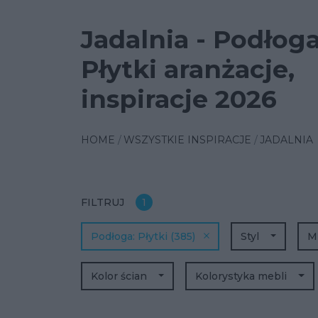
Jadalnia - Podłog
Płytki aranżacje,
inspiracje 2026
HOME
WSZYSTKIE INSPIRACJE
JADALNIA
FILTRUJ
1
Podłoga
Płytki
(385)
Styl
M
Kolor ścian
Kolorystyka mebli