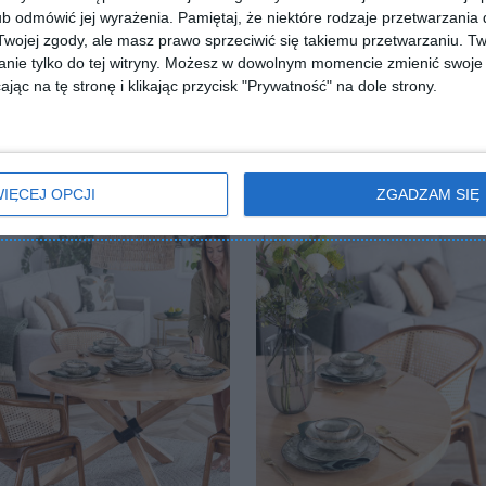
b odmówić jej wyrażenia.
Pamiętaj, że niektóre rodzaje przetwarzani
ojej zgody, ale masz prawo sprzeciwić się takiemu przetwarzaniu. Tw
nie tylko do tej witryny. Możesz w dowolnym momencie zmienić swoje 
jąc na tę stronę i klikając przycisk "Prywatność" na dole strony.
ia z czarnymi krzesłami
Jadalnia w stylu boho
lubionych
Dodaj do ulubionych
IĘCEJ OPCJI
ZGADZAM SIĘ