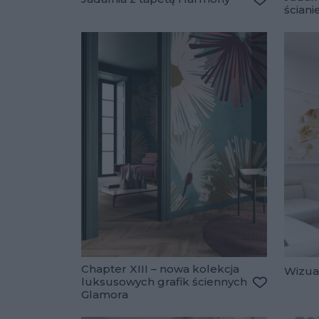
ściani
Dodaj do u
Chapter XIII – nowa kolekcja
Wizual
luksusowych grafik ściennych
Glamora
Dodaj do u