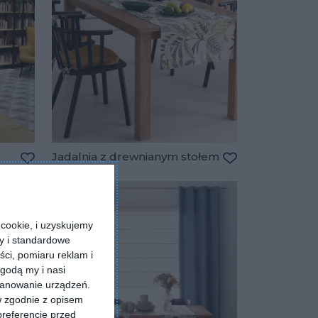
Jadalnia z drewnianym stołem
Dodaj do ulubionych
Dodaj do ulubio
cookie, i uzyskujemy
ry i standardowe
ści, pomiaru reklam i
godą my i nasi
kanowanie urządzeń.
w zgodnie z opisem
preferencje przed