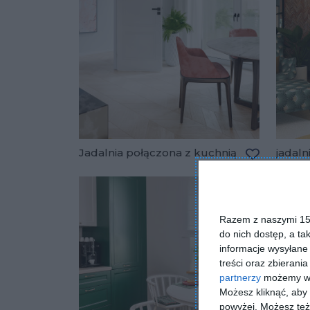
Jadalnia połączona z kuchnią
jadaln
Dodaj do u
Razem z naszymi 153
do nich dostęp, a ta
informacje wysyłane 
treści oraz zbierania
partnerzy
możemy wyk
Możesz kliknąć, aby
powyżej. Możesz też 