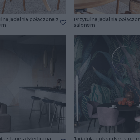
lna jadalnia połączona z
Przytulna jadalnia połączo
em
salonem
lubionych
Dodaj do ulubionych
ia z tapetą Merlini na
Jadalnia z okrągłym stołe