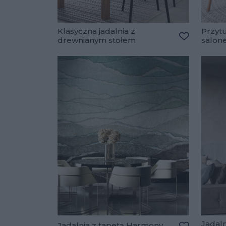
Klasyczna jadalnia z
Przytu
drewnianym stołem
salon
Dodaj do u
Jadaln
Jadalnia z tapetą Harmony