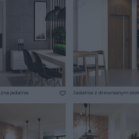
zna jadalnia
Jadalnia z drewnianym sto
lubionych
Dodaj do ulubionych