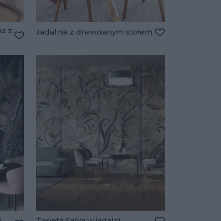
na z
Jadalnia z drewnianym stołem
Dodaj do ulubio
Dodaj do ulubionych
m
Tapeta Salva w jadalni