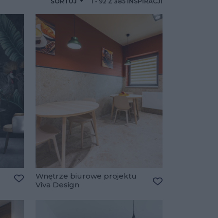
SORTUJ
1
-
92
Z
385
INSPIRACJI
Wnętrze biurowe projektu
Viva Design
Dodaj do ulubionych
Dodaj do ulubio