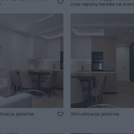
e
oraz tapetą Nevida na ścian
lubionych
Dodaj do ulubionych
izacja: jadalnia
Wizualizacja: jadalnia
Dodaj do ulubionych
lubionych