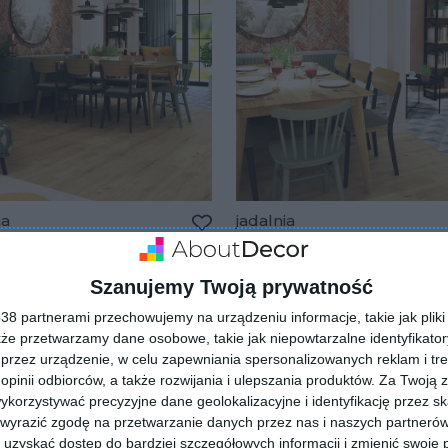
ia
jadalnia
lubionych
Dodaj do ulubionych
Szanujemy Twoją prywatność
8 partnerami przechowujemy na urządzeniu informacje, takie jak pliki 
kże przetwarzamy dane osobowe, takie jak niepowtarzalne identyfikato
przez urządzenie, w celu zapewniania spersonalizowanych reklam i tre
 opinii odbiorców, a także rozwijania i ulepszania produktów.
Za Twoją z
orzystywać precyzyjne dane geolokalizacyjne i identyfikację przez s
 wyrazić zgodę na przetwarzanie danych przez nas i naszych partneró
uzyskać dostęp do bardziej szczegółowych informacji i zmienić swoje 