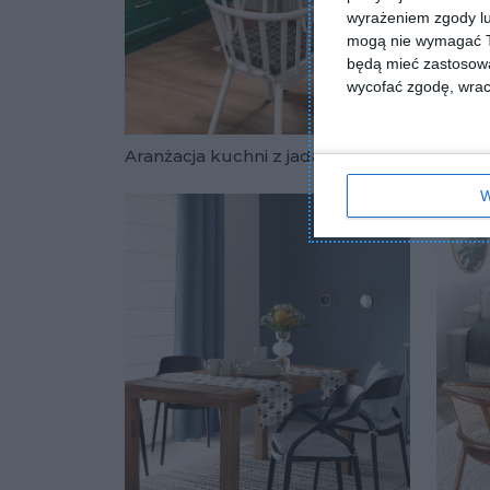
wyrażeniem zgody lu
mogą nie wymagać Tw
będą mieć zastosowa
wycofać zgodę, wraca
Aranżacja kuchni z jadalnią
Jadaln
Dodaj do u
W