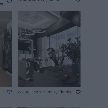
ie
Dodaj do ulubio
Dodaj do ulubionych
Wizualizacja: salon z jadalnią
Dodaj do ulubionych
Dodaj do ulubio