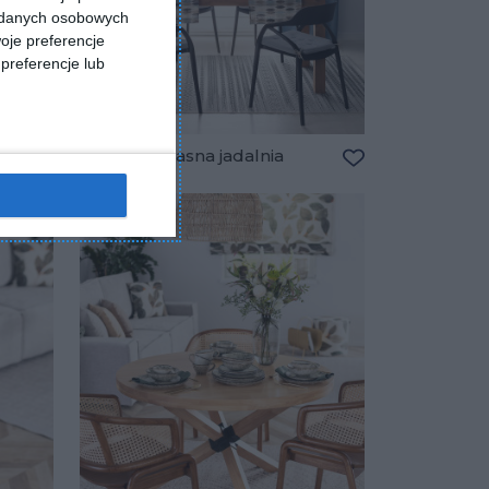
a danych osobowych
oje preferencje
preferencje lub
Klasyczna, jasna jadalnia
Dodaj do ulubionych
Dodaj do ulubio