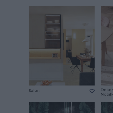
Dekora
Salon
Nobif
Dodaj do u