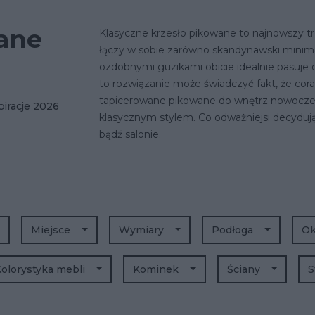
wane
Klasyczne
krzesło pikowane
to najnowszy tr
łączy w sobie zarówno skandynawski minimal
ozdobnymi guzikami obicie idealnie pasuje 
to rozwiązanie może świadczyć fakt, że cora
tapicerowane pikowane do wnętrz nowoczesn
piracje 2026
klasycznym stylem. Co odważniejsi decydują 
bądź salonie.
Miejsce
Wymiary
Podłoga
O
olorystyka mebli
Kominek
Ściany
S