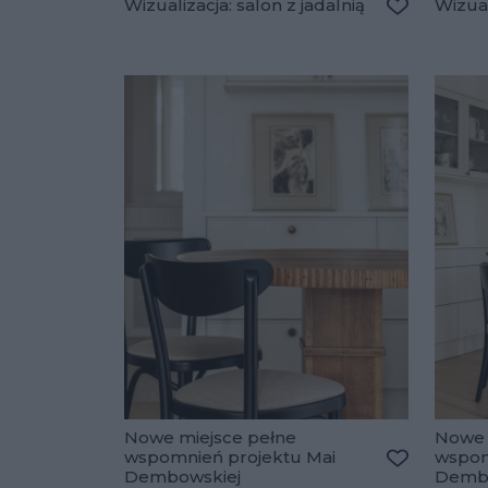
Wizualizacja: salon z jadalnią
Wizual
Dodaj do u
Nowe miejsce pełne
Nowe 
wspomnień projektu Mai
wspom
Dembowskiej
Dembo
Dodaj do u