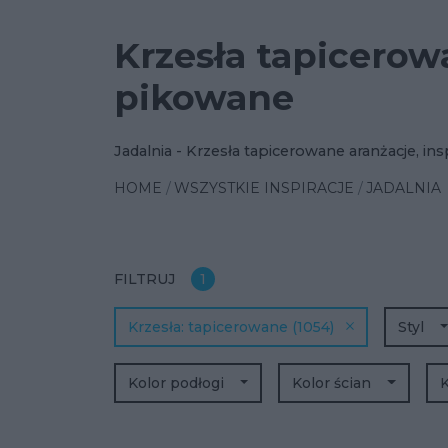
Krzesła tapicero
pikowane
Jadalnia - Krzesła tapicerowane aranżacje, ins
HOME
WSZYSTKIE INSPIRACJE
JADALNIA
FILTRUJ
1
Krzesła
tapicerowane
(1054)
Styl
Kolor podłogi
Kolor ścian
K