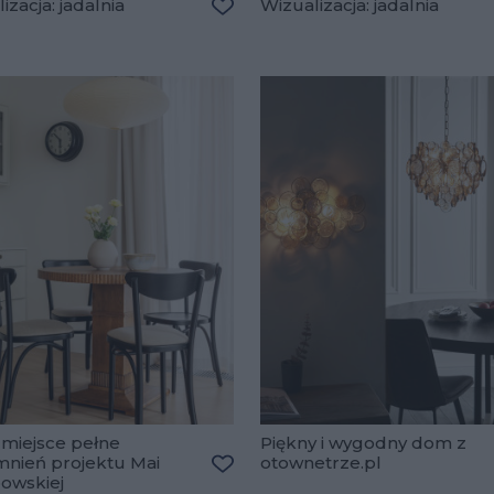
izacja: jadalnia
Wizualizacja: jadalnia
lubionych
Dodaj do ulubionych
miejsce pełne
Piękny i wygodny dom z
nień projektu Mai
otownetrze.pl
wskiej
lubionych
Dodaj do ulubionych