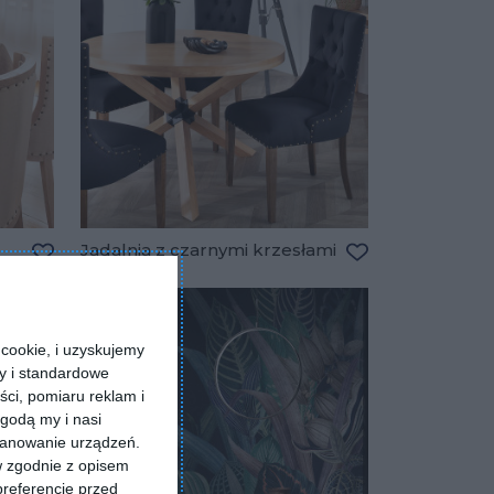
Jadalnia z czarnymi krzesłami
Dodaj do ulubionych
Dodaj do ulubio
cookie, i uzyskujemy
ry i standardowe
ści, pomiaru reklam i
godą my i nasi
kanowanie urządzeń.
w zgodnie z opisem
preferencje przed