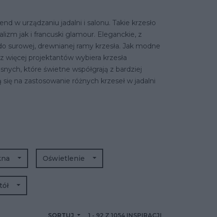
end w urządzaniu jadalni i salonu. Takie krzesło
izm jak i francuski glamour. Eleganckie, z
do surowej, drewnianej ramy krzesła. Jak modne
z więcej projektantów wybiera krzesła
ych, które świetne współgrają z bardziej
się na zastosowanie różnych krzeseł w jadalni
kna
Oświetlenie
tół
SORTUJ
1
-
92
Z
1054
INSPIRACJI