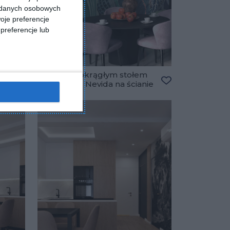
a danych osobowych
oje preferencje
preferencje lub
Jadalnia z okrągłym stołem
oraz tapetą Nevida na ścianie
Dodaj do ulubionych
Dodaj do ulubio