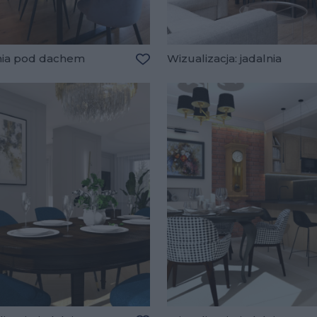
nia pod dachem
Wizualizacja: jadalnia
lubionych
Dodaj do ulubionych