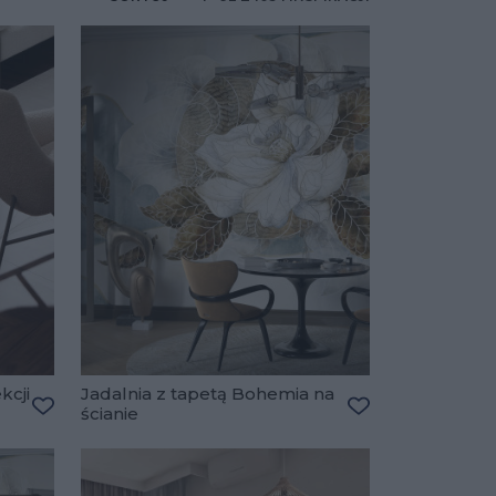
kcji
Jadalnia z tapetą Bohemia na
ścianie
Dodaj do ulubionych
Dodaj do ulubio