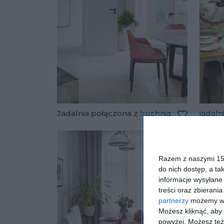
Jadalnia połączona z kuchnią
jadaln
Dodaj do u
Razem z naszymi 153
do nich dostęp, a ta
informacje wysyłane 
treści oraz zbierania
partnerzy
możemy wyk
Możesz kliknąć, aby
powyżej. Możesz też 