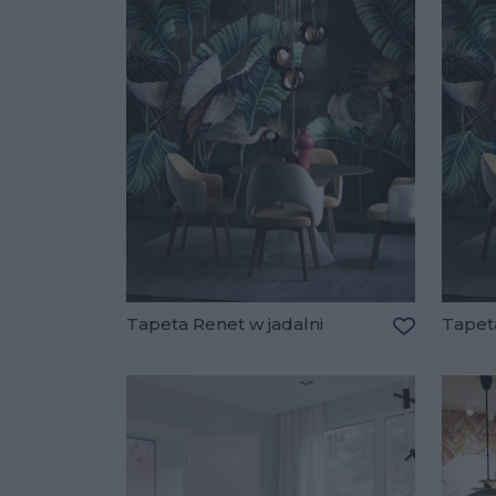
Tapeta Renet w jadalni
Tapeta
Dodaj do u