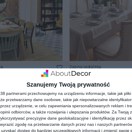
ia
Jasna jadalnia
lubionych
Dodaj do ulubionych
Szanujemy Twoją prywatność
8 partnerami przechowujemy na urządzeniu informacje, takie jak pliki 
kże przetwarzamy dane osobowe, takie jak niepowtarzalne identyfikato
przez urządzenie, w celu zapewniania spersonalizowanych reklam i tre
 opinii odbiorców, a także rozwijania i ulepszania produktów.
Za Twoją z
orzystywać precyzyjne dane geolokalizacyjne i identyfikację przez s
 wyrazić zgodę na przetwarzanie danych przez nas i naszych partneró
uzyskać dostęp do bardziej szczegółowych informacji i zmienić swoje 