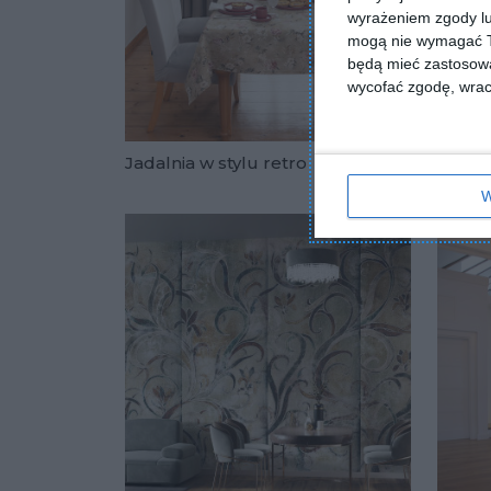
wyrażeniem zgody lu
mogą nie wymagać Tw
będą mieć zastosowa
wycofać zgodę, wraca
Jadalnia w stylu retro
Przytu
Dodaj do u
W