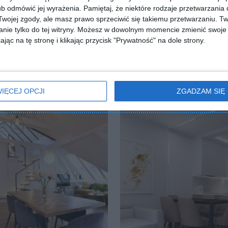
b odmówić jej wyrażenia.
Pamiętaj, że niektóre rodzaje przetwarzani
ojej zgody, ale masz prawo sprzeciwić się takiemu przetwarzaniu. Tw
nie tylko do tej witryny. Możesz w dowolnym momencie zmienić swoje 
jąc na tę stronę i klikając przycisk "Prywatność" na dole strony.
lna jadalnia
Jadalnia z tapetą Harmony
lubionych
Dodaj do ulubionych
IĘCEJ OPCJI
ZGADZAM SIĘ