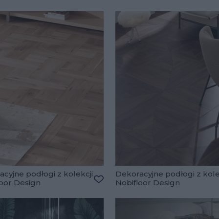
cyjne podłogi z kolekcji
Dekoracyjne podłogi z kole
loor Design
Nobifloor Design
lubionych
Dodaj do ulubionych