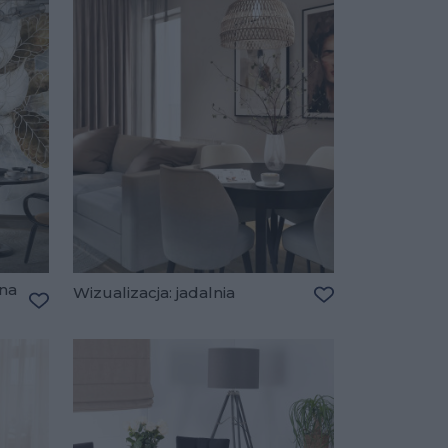
 na
Wizualizacja: jadalnia
Dodaj do ulubio
Dodaj do ulubionych