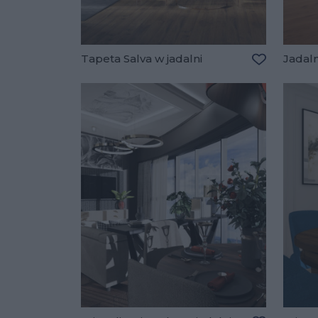
Tapeta Salva w jadalni
Jadal
Dodaj do u