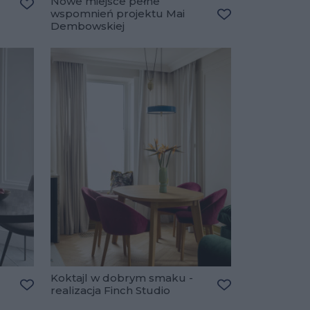
Nowe miejsce pełne
wspomnień projektu Mai
Dodaj do ulubionych
Dembowskiej
Dodaj do ulubio
Koktajl w dobrym smaku -
realizacja Finch Studio
Dodaj do ulubionych
Dodaj do ulubio