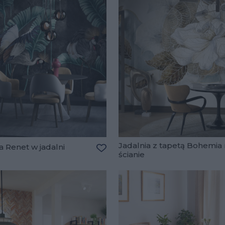
Jadalnia z tapetą Bohemia
 Renet w jadalni
ścianie
lubionych
Dodaj do ulubionych