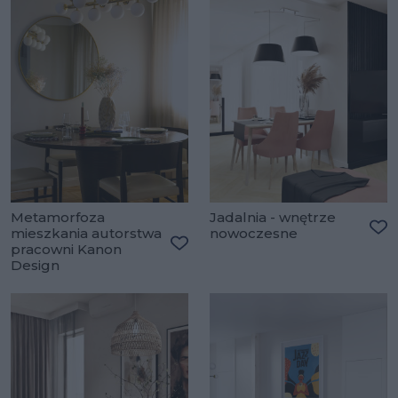
Metamorfoza
Jadalnia - wnętrze
mieszkania autorstwa
nowoczesne
Do
pracowni Kanon
Dodaj do ulubionych
Design