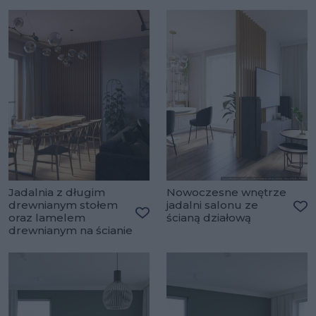
Jadalnia z długim
Nowoczesne wnętrze
drewnianym stołem
jadalni salonu ze
oraz lamelem
ścianą działową
Do
Dodaj do ulubionych
drewnianym na ścianie