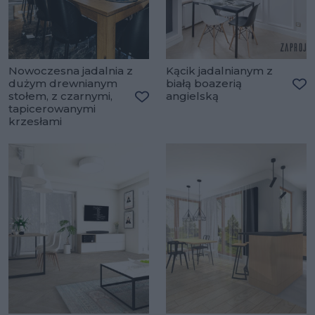
Nowoczesna jadalnia z
Kącik jadalnianym z
dużym drewnianym
białą boazerią
stołem, z czarnymi,
angielską
Do
tapicerowanymi
Dodaj do ulubionych
krzesłami