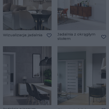
Jadalnia z okrągłym
Wizualizacja: jadalnia
stołem
Dodaj do ulubionych
Do