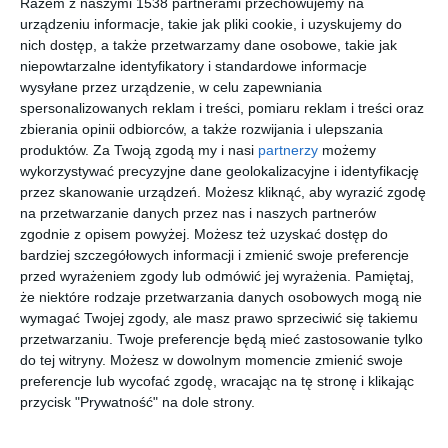
Razem z naszymi 1538 partnerami przechowujemy na
urządzeniu informacje, takie jak pliki cookie, i uzyskujemy do
Jadalnia z drewnianym
jadalnia
nich dostęp, a także przetwarzamy dane osobowe, takie jak
stołem
Dodaj do ulubionych
Do
niepowtarzalne identyfikatory i standardowe informacje
wysyłane przez urządzenie, w celu zapewniania
spersonalizowanych reklam i treści, pomiaru reklam i treści oraz
zbierania opinii odbiorców, a także rozwijania i ulepszania
produktów.
Za Twoją zgodą my i nasi
partnerzy
możemy
wykorzystywać precyzyjne dane geolokalizacyjne i identyfikację
przez skanowanie urządzeń. Możesz kliknąć, aby wyrazić zgodę
na przetwarzanie danych przez nas i naszych partnerów
zgodnie z opisem powyżej. Możesz też uzyskać dostęp do
bardziej szczegółowych informacji i zmienić swoje preferencje
przed wyrażeniem zgody lub odmówić jej wyrażenia.
Pamiętaj,
że niektóre rodzaje przetwarzania danych osobowych mogą nie
wymagać Twojej zgody, ale masz prawo sprzeciwić się takiemu
Jasna jadalnia
Jadalnia w stylu boho
przetwarzaniu. Twoje preferencje będą mieć zastosowanie tylko
do tej witryny. Możesz w dowolnym momencie zmienić swoje
Dodaj do ulubionych
Do
preferencje lub wycofać zgodę, wracając na tę stronę i klikając
przycisk "Prywatność" na dole strony.