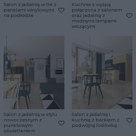
Salon z jadalnią w tle z
Kuchnia z wyspą
panelami winylowymi
połączona z salonem
na podłodze
oraz jadalnią z
Dodaj do ulubionych
modnymi lampami
Do
wiszącymi
Salon z jadalnią w stylu
Salon z jadalnią i
nowoczesnym z
kuchnią z barkiem z
punktowym
podwójną lodówką
Do
Dodaj do ulubionych
oświetleniem