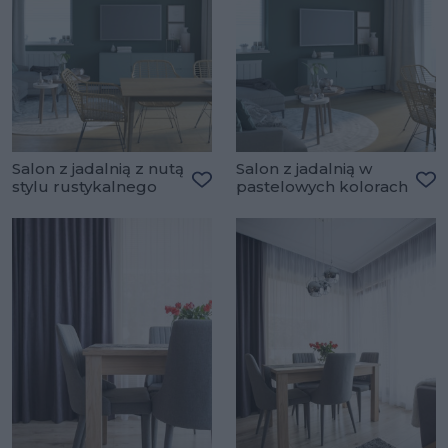
Salon z jadalnią z nutą
Salon z jadalnią w
stylu rustykalnego
pastelowych kolorach
Dodaj do ulubionych
Do