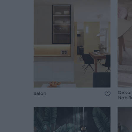
Dekora
Salon
Nobif
Dodaj do u