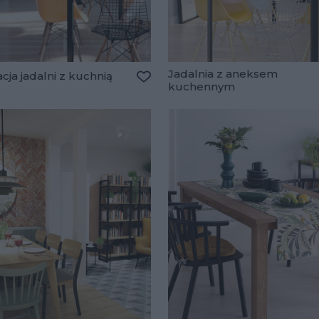
Jadalnia z aneksem
cja jadalni z kuchnią
kuchennym
lubionych
Dodaj do ulubionych