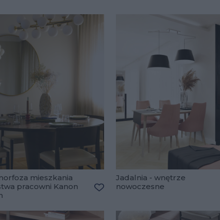
orfoza mieszkania
Jadalnia - wnętrze
stwa pracowni Kanon
nowoczesne
n
lubionych
Dodaj do ulubionych