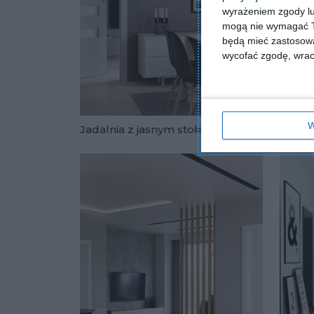
wyrażeniem zgody lu
mogą nie wymagać Tw
będą mieć zastosowa
wycofać zgodę, wraca
W
Jadalnia z jasnym stołem
Otwart
Dodaj do u