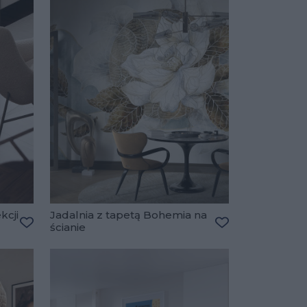
kcji
Jadalnia z tapetą Bohemia na
ścianie
Dodaj do ulubionych
Dodaj do ulubio