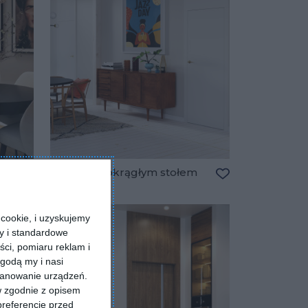
Jadalnia z okrągłym stołem
Dodaj do ulubionych
Dodaj do ulubio
cookie, i uzyskujemy
ry i standardowe
ści, pomiaru reklam i
godą my i nasi
kanowanie urządzeń.
w zgodnie z opisem
preferencje przed