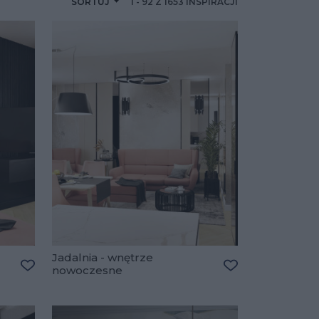
SORTUJ
1
-
92
Z
1653
INSPIRACJI
Jadalnia - wnętrze
nowoczesne
Dodaj do ulubionych
Dodaj do ulubio