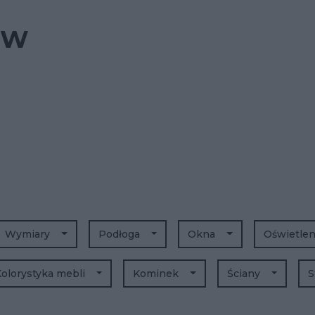
e W
Wymiary
Podłoga
Okna
Oświetle
olorystyka mebli
Kominek
Ściany
S