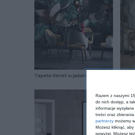
Jadal
Tapeta Renet w jadalni
ściani
Dodaj do u
Razem z naszymi 153
do nich dostęp, a ta
informacje wysyłane 
treści oraz zbierania
partnerzy
możemy wyk
Możesz kliknąć, aby
powyżej. Możesz też 