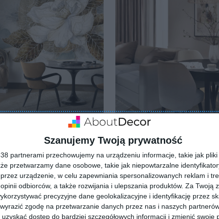
nia z tapetą Bohemia na
Wizualizacja: jadalnia
e
lubionych
Dodaj do ulubionych
Szanujemy Twoją prywatność
8 partnerami przechowujemy na urządzeniu informacje, takie jak pliki 
kże przetwarzamy dane osobowe, takie jak niepowtarzalne identyfikato
przez urządzenie, w celu zapewniania spersonalizowanych reklam i tre
 opinii odbiorców, a także rozwijania i ulepszania produktów.
Za Twoją z
orzystywać precyzyjne dane geolokalizacyjne i identyfikację przez s
 wyrazić zgodę na przetwarzanie danych przez nas i naszych partneró
uzyskać dostęp do bardziej szczegółowych informacji i zmienić swoje 