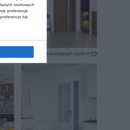
a danych osobowych
oje preferencje
preferencje lub
Jadalnia z drewnianym stołem
Dodaj do ulubionych
Dodaj do ulubio