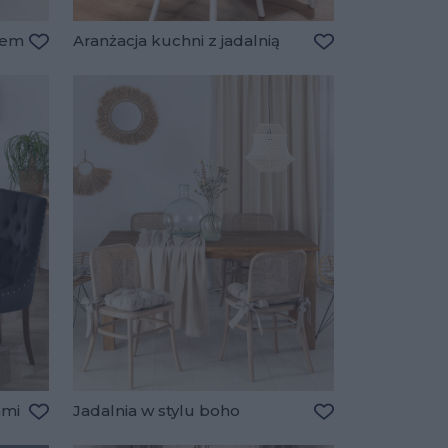
łem
Aranżacja kuchni z jadalnią
Dodaj do ulubionych
Dodaj do ulubio
ami
Jadalnia w stylu boho
Dodaj do ulubionych
Dodaj do ulubio