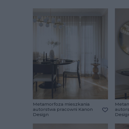
Metamorfoza mieszkania
Metam
autorstwa pracowni Kanon
autor
Design
Desig
Dodaj do u