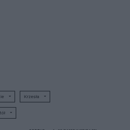
nie
Krzesła
tół