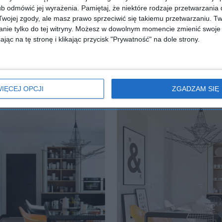
b odmówić jej wyrażenia.
Pamiętaj, że niektóre rodzaje przetwarzani
ojej zgody, ale masz prawo sprzeciwić się takiemu przetwarzaniu. Tw
nie tylko do tej witryny. Możesz w dowolnym momencie zmienić swoje 
jąc na tę stronę i klikając przycisk "Prywatność" na dole strony.
IĘCEJ OPCJI
ZGADZAM SIĘ
a jadalnia
Klasyczna jadalnia
lubionych
Dodaj do ulubionych