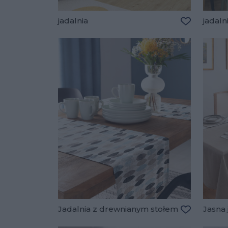
jadalnia
jadaln
Dodaj do u
Jadalnia z drewnianym stołem
Jasna 
Dodaj do u