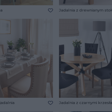
ia
Jadalnia z drewnianym sto
lubionych
Dodaj do ulubionych
jadalnia
Jadalnia z czarnymi krzesł
lubionych
Dodaj do ulubionych