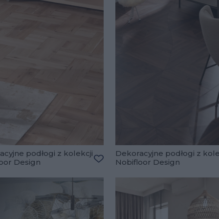
cyjne podłogi z kolekcji
Dekoracyjne podłogi z kole
loor Design
Nobifloor Design
lubionych
Dodaj do ulubionych