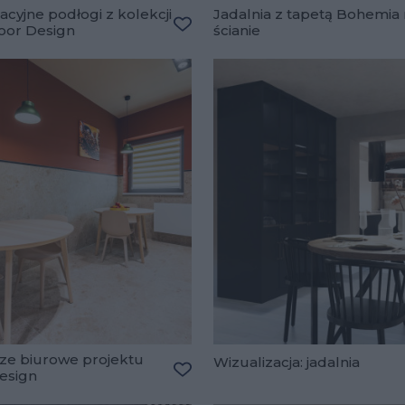
cyjne podłogi z kolekcji
Jadalnia z tapetą Bohemia
loor Design
ścianie
lubionych
Dodaj do ulubionych
ze biurowe projektu
Wizualizacja: jadalnia
Design
lubionych
Dodaj do ulubionych