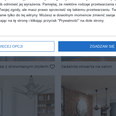
b odmówić jej wyrażenia.
Pamiętaj, że niektóre rodzaje przetwarzani
ojej zgody, ale masz prawo sprzeciwić się takiemu przetwarzaniu. Tw
nie tylko do tej witryny. Możesz w dowolnym momencie zmienić swoje 
jąc na tę stronę i klikając przycisk "Prywatność" na dole strony.
IĘCEJ OPCJI
ZGADZAM SIĘ
nia z drewnianym stołem
Jadalnia otwarta na salon
lubionych
Dodaj do ulubionych