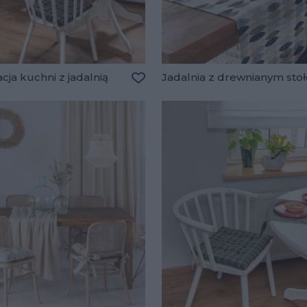
cja kuchni z jadalnią
Jadalnia z drewnianym sto
lubionych
Dodaj do ulubionych