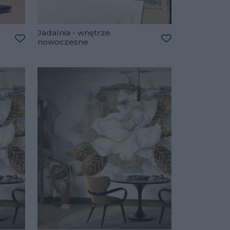
Jadalnia - wnętrze
nowoczesne
Dodaj do ulubionych
Dodaj do ulubio