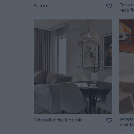
Dekora
Salon
Nobif
Dodaj do u
Wnętr
Wizualizacja: jadalnia
Viva 
Dodaj do u