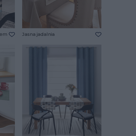
łem
Jasna jadalnia
Dodaj do ulubionych
Dodaj do ulubio