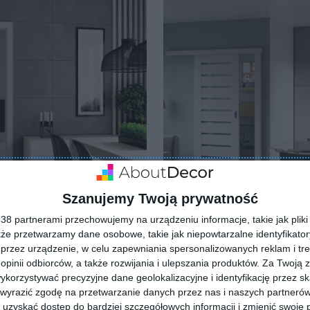
Szanujemy Twoją prywatność
8 partnerami przechowujemy na urządzeniu informacje, takie jak pliki 
ia z jasnym stołem
Otwarta jadalnia
kże przetwarzamy dane osobowe, takie jak niepowtarzalne identyfikato
lubionych
Dodaj do ulubionych
przez urządzenie, w celu zapewniania spersonalizowanych reklam i tre
 opinii odbiorców, a także rozwijania i ulepszania produktów.
Za Twoją z
orzystywać precyzyjne dane geolokalizacyjne i identyfikację przez s
 wyrazić zgodę na przetwarzanie danych przez nas i naszych partneró
uzyskać dostęp do bardziej szczegółowych informacji i zmienić swoje 