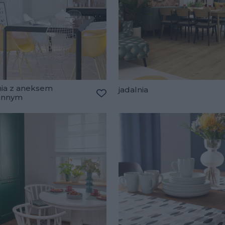
nia z aneksem
jadalnia
ennym
lubionych
Dodaj do ulubionych