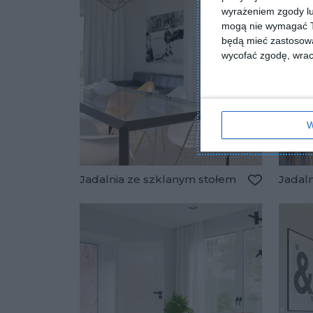
wyrażeniem zgody lu
mogą nie wymagać Tw
będą mieć zastosowa
wycofać zgodę, wraca
W
Jadalnia ze szklanym stołem
Jadal
Dodaj do u