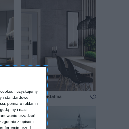
cookie, i uzyskujemy
Klasyczna jadalnia
ry i standardowe
Dodaj do ulubionych
Dodaj do ulubio
ści, pomiaru reklam i
godą my i nasi
kanowanie urządzeń.
w zgodnie z opisem
preferencje przed