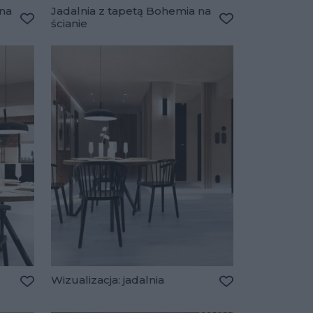
 na
Jadalnia z tapetą Bohemia na
ścianie
Dodaj do ulubionych
Dodaj do ulubio
Wizualizacja: jadalnia
Dodaj do ulubionych
Dodaj do ulubio