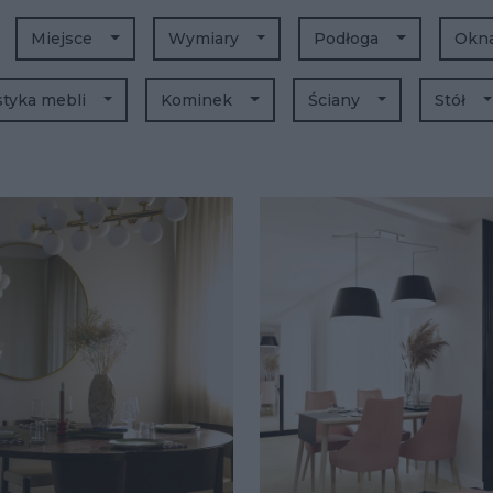
Miejsce
Wymiary
Podłoga
Okn
styka mebli
Kominek
Ściany
Stół