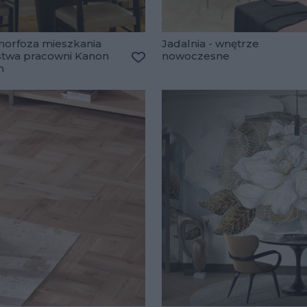
orfoza mieszkania
Jadalnia - wnętrze
stwa pracowni Kanon
nowoczesne
n
lubionych
Dodaj do ulubionych