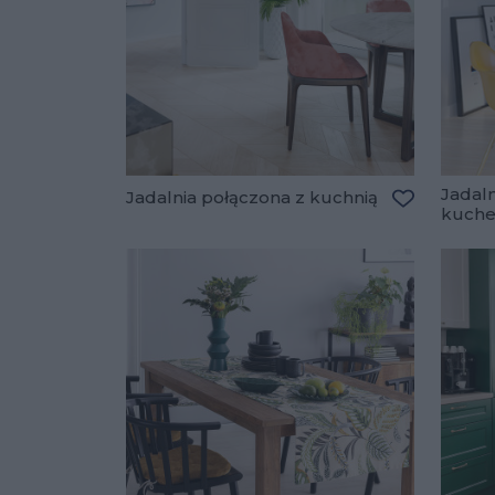
Jadal
Jadalnia połączona z kuchnią
kuch
Dodaj do u