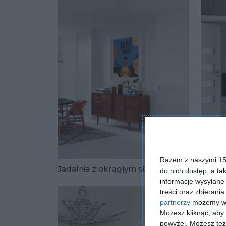
Razem z naszymi 153
Jadalnia z okrągłym stołem
Jadaln
do nich dostęp, a ta
Dodaj do u
informacje wysyłane 
treści oraz zbierania
partnerzy
możemy wyk
Możesz kliknąć, aby
powyżej. Możesz też 