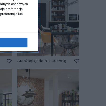
a danych osobowych
oje preferencje
preferencje lub
Aranżacja jadalni z kuchnią
Dodaj do ulubionych
Dodaj do ulubio