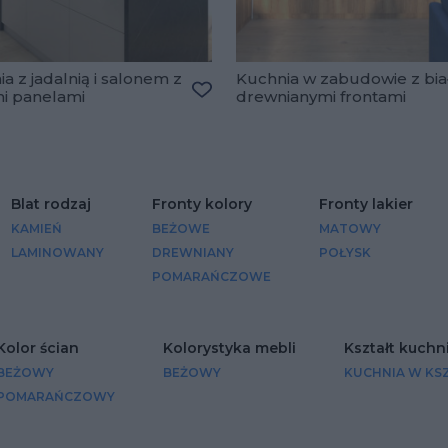
a z jadalnią i salonem z
Kuchnia w zabudowie z bia
mi panelami
drewnianymi frontami
lubionych
Dodaj do ulubionych
Blat rodzaj
Fronty kolory
Fronty lakier
KAMIEŃ
BEŻOWE
MATOWY
LAMINOWANY
DREWNIANY
POŁYSK
POMARAŃCZOWE
Kolor ścian
Kolorystyka mebli
Kształt kuchn
BEŻOWY
BEŻOWY
KUCHNIA W KSZ
POMARAŃCZOWY