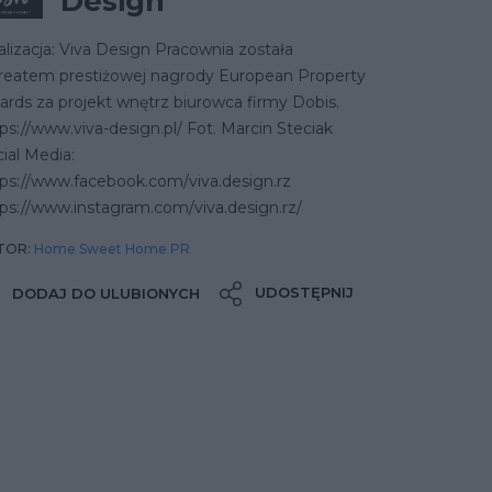
Design
lizacja: Viva Design Pracownia została
ureatem prestiżowej nagrody European Property
rds za projekt wnętrz biurowca firmy Dobis.
ps://www.viva-design.pl/ Fot. Marcin Steciak
ial Media:
tps://www.facebook.com/viva.design.rz
ps://www.instagram.com/viva.design.rz/
TOR:
Home Sweet Home PR
UDOSTĘPNIJ
DODAJ DO ULUBIONYCH