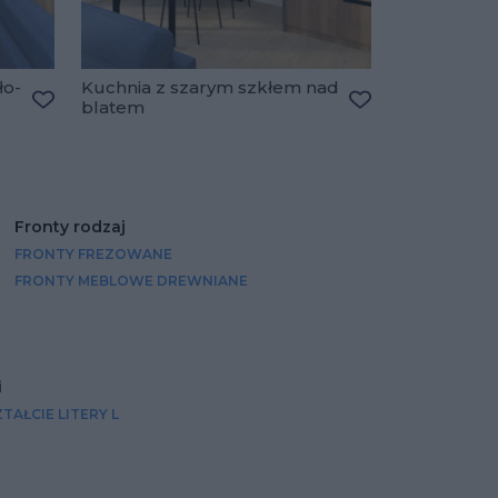
ło-
Kuchnia z szarym szkłem nad
blatem
Dodaj do ulubionych
Dodaj do ulubio
Fronty rodzaj
FRONTY FREZOWANE
FRONTY MEBLOWE DREWNIANE
i
TAŁCIE LITERY L