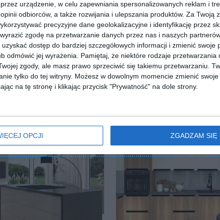
ZADAJ PYTANIE
przez urządzenie, w celu zapewniania spersonalizowanych reklam i tre
 opinii odbiorców, a także rozwijania i ulepszania produktów.
Za Twoją z
orzystywać precyzyjne dane geolokalizacyjne i identyfikację przez s
 wyrazić zgodę na przetwarzanie danych przez nas i naszych partneró
uzyskać dostęp do bardziej szczegółowych informacji i zmienić swoje 
b odmówić jej wyrażenia.
Pamiętaj, że niektóre rodzaje przetwarzani
ojej zgody, ale masz prawo sprzeciwić się takiemu przetwarzaniu. Tw
nie tylko do tej witryny. Możesz w dowolnym momencie zmienić swoje 
jąc na tę stronę i klikając przycisk "Prywatność" na dole strony.
IĘCEJ OPCJI
ZGADZAM SIĘ