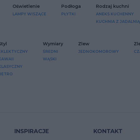
Oświetlenie
Podłoga
Rodzaj kuchni
LAMPY WISZĄCE
PŁYTKI
ANEKS KUCHENNY
KUCHNIA Z JADALNIĄ
Styl
Wymiary
Zlew
Zl
EKLEKTYCZNY
ŚREDNI
JEDNOKOMOROWY
CZ
KAWAII
WĄSKI
KLASYCZNY
RETRO
INSPIRACJE
KONTAKT