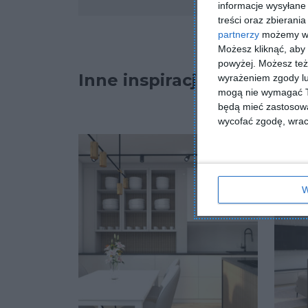
Komentarze
informacje wysyłane 
treści oraz zbierania
partnerzy
możemy wyk
Możesz kliknąć, aby
powyżej. Możesz też 
Inne inspiracje
wyrażeniem zgody lu
mogą nie wymagać Tw
będą mieć zastosowa
wycofać zgodę, wraca
W