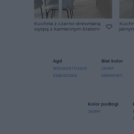
Kuchnia z czarno-drewnianą
Kuchni
wyspą z kamiennym blatem
jasny
Dodaj do u
Agd
Blat kolor
WOLNOSTOJĄCE
JASNY
ZABUDOWA
KREMOWY
Kolor podłogi
JASNY