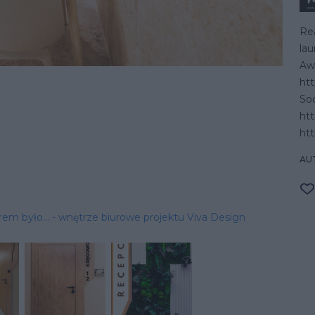
Rea
la
Awa
htt
Soc
ht
htt
AU
erem było… - wnętrze biurowe projektu Viva Design