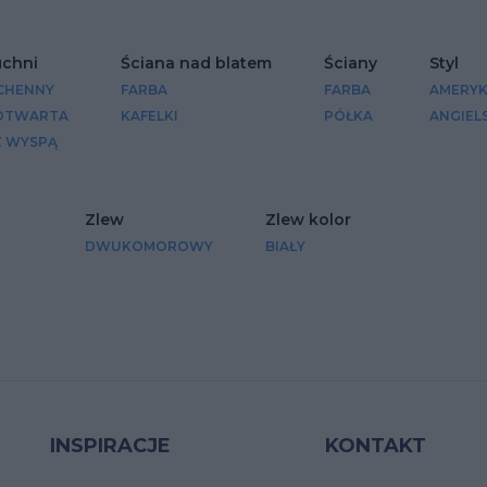
uchni
Ściana nad blatem
Ściany
Styl
CHENNY
FARBA
FARBA
AMERYK
 OTWARTA
KAFELKI
PÓŁKA
ANGIEL
Z WYSPĄ
Zlew
Zlew kolor
DWUKOMOROWY
BIAŁY
INSPIRACJE
KONTAKT