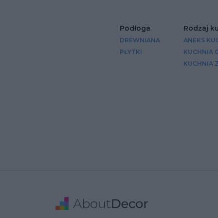
Podłoga
Rodzaj k
DREWNIANA
ANEKS KU
PŁYTKI
KUCHNIA
KUCHNIA 
Stopka
Adres
Dane Firmy