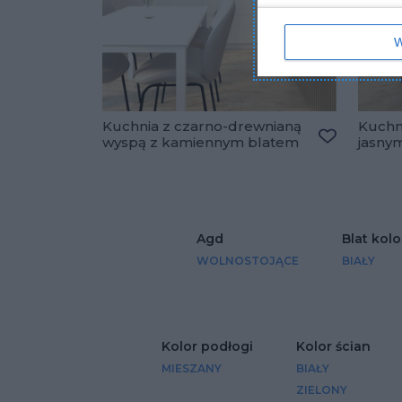
W
Kuchnia z czarno-drewnianą
Kuchni
wyspą z kamiennym blatem
jasny
Dodaj do u
Agd
Blat kolo
WOLNOSTOJĄCE
BIAŁY
Kolor podłogi
Kolor ścian
MIESZANY
BIAŁY
ZIELONY