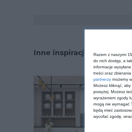
Komentarze
Inne inspiracje
Razem z naszymi 153
do nich dostęp, a ta
informacje wysyłane 
treści oraz zbierania
partnerzy
możemy wyk
Możesz kliknąć, aby
powyżej. Możesz też 
wyrażeniem zgody lu
mogą nie wymagać Tw
będą mieć zastosowa
wycofać zgodę, wraca