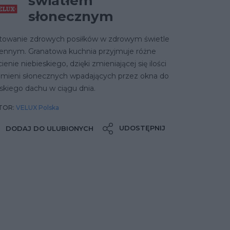
światłem
słonecznym
towanie zdrowych posiłków w zdrowym świetle
iennym. Granatowa kuchnia przyjmuje różne
ienie niebieskiego, dzięki zmieniającej się ilości
omieni słonecznych wpadających przez okna do
skiego dachu w ciągu dnia.
TOR:
VELUX Polska
UDOSTĘPNIJ
DODAJ DO ULUBIONYCH