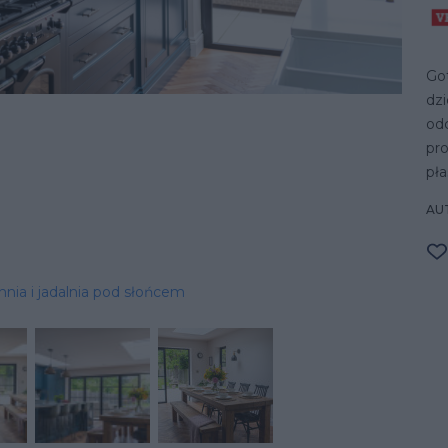
Go
dz
odc
pr
pła
AU
hnia i jadalnia pod słońcem