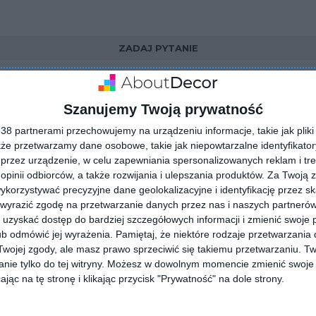
ZADAJ PYTANIE
Szanujemy Twoją prywatność
8 partnerami przechowujemy na urządzeniu informacje, takie jak pliki 
kże przetwarzamy dane osobowe, takie jak niepowtarzalne identyfikato
przez urządzenie, w celu zapewniania spersonalizowanych reklam i tre
 opinii odbiorców, a także rozwijania i ulepszania produktów.
Za Twoją z
orzystywać precyzyjne dane geolokalizacyjne i identyfikację przez s
 wyrazić zgodę na przetwarzanie danych przez nas i naszych partneró
uzyskać dostęp do bardziej szczegółowych informacji i zmienić swoje 
b odmówić jej wyrażenia.
Pamiętaj, że niektóre rodzaje przetwarzani
ojej zgody, ale masz prawo sprzeciwić się takiemu przetwarzaniu. Tw
nie tylko do tej witryny. Możesz w dowolnym momencie zmienić swoje 
jąc na tę stronę i klikając przycisk "Prywatność" na dole strony.