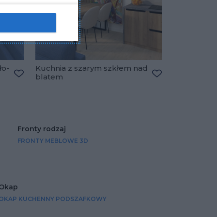
ło-
Kuchnia z szarym szkłem nad
blatem
Dodaj do ulubionych
Dodaj do ulubio
Fronty rodzaj
FRONTY MEBLOWE 3D
Okap
OKAP KUCHENNY PODSZAFKOWY