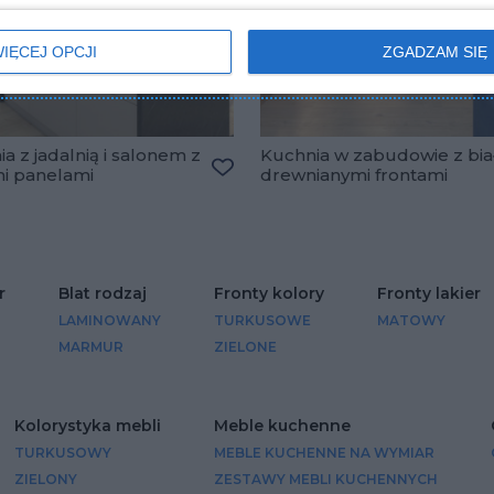
IĘCEJ OPCJI
ZGADZAM SIĘ
a z jadalnią i salonem z
Kuchnia w zabudowie z bia
mi panelami
drewnianymi frontami
lubionych
Dodaj do ulubionych
r
Blat rodzaj
Fronty kolory
Fronty lakier
LAMINOWANY
TURKUSOWE
MATOWY
MARMUR
ZIELONE
Kolorystyka mebli
Meble kuchenne
TURKUSOWY
MEBLE KUCHENNE NA WYMIAR
ZIELONY
ZESTAWY MEBLI KUCHENNYCH