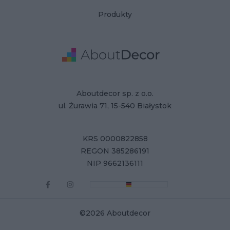
Produkty
Adres
Dane Firmy
Aboutdecor sp. z o.o.
ul. Żurawia 71, 15-540 Białystok
KRS 0000822858
REGON 385286191
NIP 9662136111
©2026 Aboutdecor