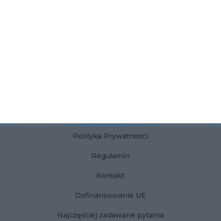
Ściana z telewizorem w salonie
Płytki betonowe do łazienki
KONTAKT
Dla użytkownika
Dla firmy
Polityka Prywatności
Regulamin
Kontakt
Dofinansowanie UE
Najczęściej zadawane pytania