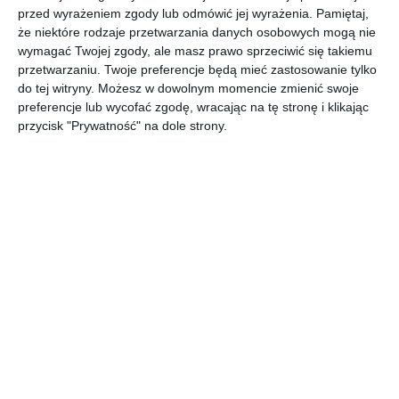
przed wyrażeniem zgody lub odmówić jej wyrażenia.
Pamiętaj,
że niektóre rodzaje przetwarzania danych osobowych mogą nie
wymagać Twojej zgody, ale masz prawo sprzeciwić się takiemu
przetwarzaniu. Twoje preferencje będą mieć zastosowanie tylko
do tej witryny. Możesz w dowolnym momencie zmienić swoje
preferencje lub wycofać zgodę, wracając na tę stronę i klikając
Zielony sen
Biuro z charakterem
przycisk "Prywatność" na dole strony.
Dodaj do ulubionych
Doda
Kuchnia i jadalnia z
Kuchnia
widokiem na naturę
przyprawiona