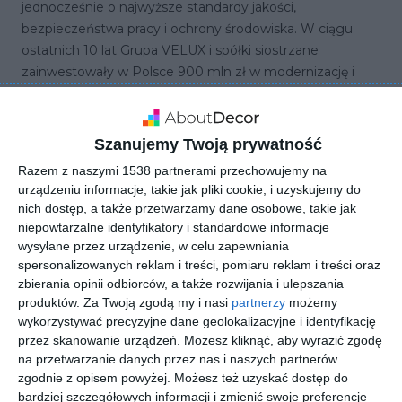
jednocześnie o najwyższe standardy jakości,
bezpieczeństwa pracy i ochrony środowiska. W ciągu
ostatnich 10 lat Grupa VELUX i spółki siostrzane
zainwestowały w Polsce 900 mln zł w modernizację i
rozwój fabryk.
VELUX Polska Krakowiaków 34, 02-255 Warszawa
Szanujemy Twoją prywatność
Razem z naszymi 1538 partnerami przechowujemy na
urządzeniu informacje, takie jak pliki cookie, i uzyskujemy do
nich dostęp, a także przetwarzamy dane osobowe, takie jak
niepowtarzalne identyfikatory i standardowe informacje
wysyłane przez urządzenie, w celu zapewniania
Inspiracje
Projekty
Artykuły
spersonalizowanych reklam i treści, pomiaru reklam i treści oraz
zbierania opinii odbiorców, a także rozwijania i ulepszania
produktów.
Za Twoją zgodą my i nasi
partnerzy
możemy
wykorzystywać precyzyjne dane geolokalizacyjne i identyfikację
przez skanowanie urządzeń. Możesz kliknąć, aby wyrazić zgodę
na przetwarzanie danych przez nas i naszych partnerów
zgodnie z opisem powyżej. Możesz też uzyskać dostęp do
bardziej szczegółowych informacji i zmienić swoje preferencje