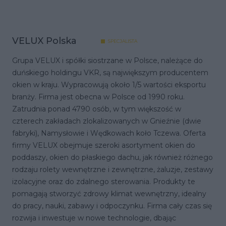
VELUX Polska
SPECJALISTA
Grupa VELUX i spółki siostrzane w Polsce, należące do
duńskiego holdingu VKR, są największym producentem
okien w kraju. Wypracowują około 1/5 wartości eksportu
branży. Firma jest obecna w Polsce od 1990 roku.
Zatrudnia ponad 4790 osób, w tym większość w
czterech zakładach zlokalizowanych w Gnieźnie (dwie
fabryki), Namysłowie i Wędkowach koło Tczewa. Oferta
firmy VELUX obejmuje szeroki asortyment okien do
poddaszy, okien do płaskiego dachu, jak również różnego
rodzaju rolety wewnętrzne i zewnętrzne, żaluzje, zestawy
izolacyjne oraz do zdalnego sterowania. Produkty te
pomagają stworzyć zdrowy klimat wewnętrzny, idealny
do pracy, nauki, zabawy i odpoczynku. Firma cały czas się
rozwija i inwestuje w nowe technologie, dbając