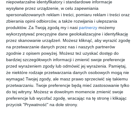
niepowtarzalne identyfikatory i standardowe informacje
nowoczesne oświetlenie nadają elegancji. Całość zamknięta
wysyłane przez urządzenie, w celu zapewniania
w palecie barw beżu i szarości. Projekt zakładał wydzielenie
spersonalizowanych reklam i treści, pomiaru reklam i treści oraz
strefy kuchennej oraz wypoczynkowej z jadalnianą
zbierania opinii odbiorców, a także rozwijania i ulepszania
pomiędzy. Oddziela je nie tylko sufit podwieszany, ale i lustra
produktów.
Za Twoją zgodą my i nasi
partnerzy
możemy
na wymiar.
wykorzystywać precyzyjne dane geolokalizacyjne i identyfikację
przez skanowanie urządzeń. Możesz kliknąć, aby wyrazić zgodę
AUTOR:
ArchDesign
na przetwarzanie danych przez nas i naszych partnerów
zgodnie z opisem powyżej. Możesz też uzyskać dostęp do
DODAJ DO ULUBIONYCH
bardziej szczegółowych informacji i zmienić swoje preferencje
przed wyrażeniem zgody lub odmówić jej wyrażenia.
Pamiętaj,
UDOSTĘPNIJ
że niektóre rodzaje przetwarzania danych osobowych mogą nie
wymagać Twojej zgody, ale masz prawo sprzeciwić się takiemu
Pozostałe zdjęcia w projekcie:
Dom jednorodzinny w
przetwarzaniu. Twoje preferencje będą mieć zastosowanie tylko
zabudowie bliźniaczej Koszalin
do tej witryny. Możesz w dowolnym momencie zmienić swoje
preferencje lub wycofać zgodę, wracając na tę stronę i klikając
przycisk "Prywatność" na dole strony.