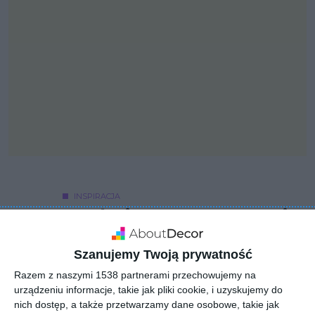
INSPIRACJA
Kuchnia - nowoczesna i z
wyrafinowaniem
Szanujemy Twoją prywatność
Razem z naszymi 1538 partnerami przechowujemy na
urządzeniu informacje, takie jak pliki cookie, i uzyskujemy do
Projekt wnętrza parteru w Koszalinie. Wnętrze niezwykle
nich dostęp, a także przetwarzamy dane osobowe, takie jak
nowoczesne i z wyrafinowaniem. Dekoracyjne tapety oraz