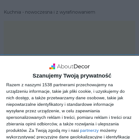
Kuchnia - nowoczesna i z wyrafinowaniem
Szanujemy Twoją prywatność
Razem z naszymi 1538 partnerami przechowujemy na
urządzeniu informacje, takie jak pliki cookie, i uzyskujemy do
nich dostęp, a także przetwarzamy dane osobowe, takie jak
niepowtarzalne identyfikatory i standardowe informacje
wysyłane przez urządzenie, w celu zapewniania
PROJEKT
spersonalizowanych reklam i treści, pomiaru reklam i treści oraz
Dom jednorodzinny w
zbierania opinii odbiorców, a także rozwijania i ulepszania
produktów.
Za Twoją zgodą my i nasi
partnerzy
możemy
zabudowie bliźniaczej
wykorzystywać precyzyjne dane geolokalizacyjne i identyfikację