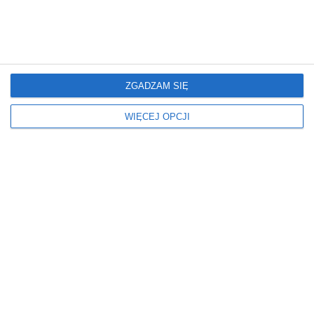
Dom
Dom
Trawertyn
Harmonia i
Funkcjonalność: Klucz
do Idealnego Wnętrza
ZGADZAM SIĘ
WIĘCEJ OPCJI
Dom
Dom
Najlepsza kuchnia i
Schody modułowe
jadalnia pod słońcem
Gdanzig