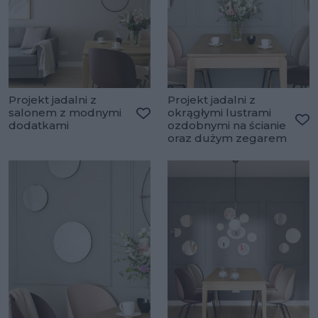
Projekt jadalni z
Projekt jadalni z
salonem z modnymi
okrągłymi lustrami
dodatkami
ozdobnymi na ścianie
Dodaj do ulubionych
Do
oraz dużym zegarem