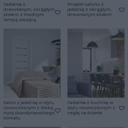
Jadalnia z
Projekt salonu z
drewnianym, okrągłym
jadalnią z okrągłym,
stołem z modnym
drewnianym stołem
Do
Dodaj do ulubionych
lampą wiszącą
Salon z jadalnią w stylu
Jadalnia z kuchnią w
nowoczesnym z lekką
stylu nowoczesnym z
nutą skandynawskiego
cegłą na ścianie
Do
Dodaj do ulubionych
klimatu