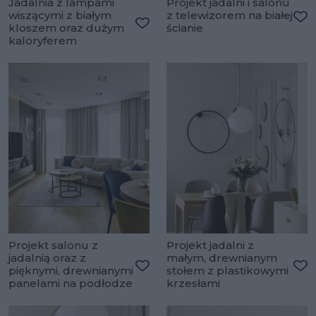
Jadalnia z lampami
Projekt jadalni i salonu
wiszącymi z białym
z telewizorem na białej
kloszem oraz dużym
ścianie
Do
Dodaj do ulubionych
kaloryferem
Projekt salonu z
Projekt jadalni z
jadalnią oraz z
małym, drewnianym
pięknymi, drewnianymi
stołem z plastikowymi
Dodaj do ulubionych
Do
panelami na podłodze
krzesłami