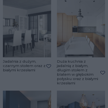
Jadalnia z dużym,
Duża kuchnia z
czarnym stołem oraz z
jadalnią z białym,
białymi krzesłami
długim stołem z
Dodaj do ulubionych
blatem w głębokim
Do
połysku oraz z białymi
krzesłami