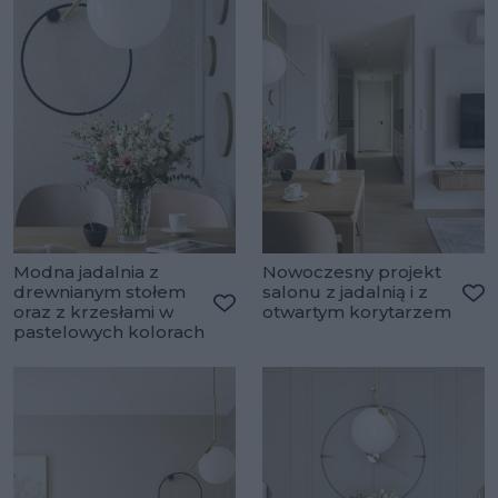
Modna jadalnia z
Nowoczesny projekt
drewnianym stołem
salonu z jadalnią i z
oraz z krzesłami w
otwartym korytarzem
Do
Dodaj do ulubionych
pastelowych kolorach