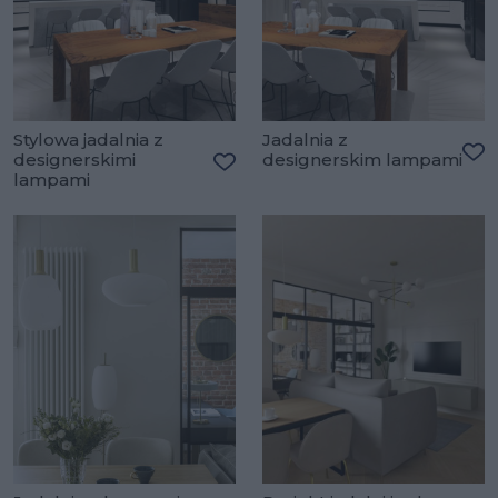
Stylowa jadalnia z
Jadalnia z
designerskimi
designerskim lampami
Do
lampami
Dodaj do ulubionych