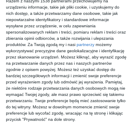
Razem z naszymi 1538 partnerami przechowujemy na
urządzeniu informacje, takie jak pliki cookie, i uzyskujemy do
nich dostęp, a także przetwarzamy dane osobowe, takie jak
niepowtarzalne identyfikatory i standardowe informacje
Jadalnia z cegłą na
Antresola, salon i
wysyłane przez urządzenie, w celu zapewniania
ścianie oraz z dwoma,
jadalnia w stylu
spersonalizowanych reklam i treści, pomiaru reklam i treści oraz
białymi stylowymi
nowoczesnym z
zbierania opinii odbiorców, a także rozwijania i ulepszania
Dodaj do ulubionych
lampami wiszącymi
dodatkiem drewna na
Do
produktów.
Za Twoją zgodą my i nasi
partnerzy
możemy
ścianie
wykorzystywać precyzyjne dane geolokalizacyjne i identyfikację
przez skanowanie urządzeń. Możesz kliknąć, aby wyrazić zgodę
na przetwarzanie danych przez nas i naszych partnerów
zgodnie z opisem powyżej. Możesz też uzyskać dostęp do
bardziej szczegółowych informacji i zmienić swoje preferencje
przed wyrażeniem zgody lub odmówić jej wyrażenia.
Pamiętaj,
że niektóre rodzaje przetwarzania danych osobowych mogą nie
wymagać Twojej zgody, ale masz prawo sprzeciwić się takiemu
przetwarzaniu. Twoje preferencje będą mieć zastosowanie tylko
do tej witryny. Możesz w dowolnym momencie zmienić swoje
preferencje lub wycofać zgodę, wracając na tę stronę i klikając
przycisk "Prywatność" na dole strony.
Salon z dużym
Wysoka jadalnia z