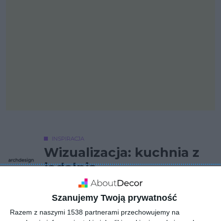
INSPIRACJA
Wizualizacja: kuchnia z
jadalnią
Szanujemy Twoją prywatność
We wnętrzu zastosowano ponadczasowe rozwiązania,
Razem z naszymi 1538 partnerami przechowujemy na
materiały oraz kolory - dzięki czemu całość wygląda spójnie i