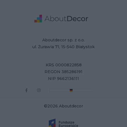
Adres
Dane Firmy
Aboutdecor sp. z o.o.
ul. Żurawia 71, 15-540 Białystok
KRS 0000822858
REGON 385286191
NIP 9662136111
©2026 Aboutdecor