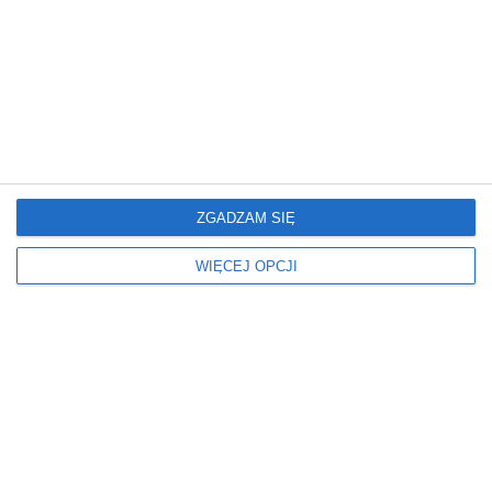
ZABUDOWA
BIAŁY
Blat rodzaj
Fronty kolory
LAMINOWANY
DREWNIANY
MARMUR
Fronty lakier
Fronty rodzaj
MATOWY
FRONTY MEBLOWE
DREWNIANE
ZGADZAM SIĘ
Kolor podłogi
Kolor ścian
WIĘCEJ OPCJI
JASNY
BIAŁY
Kolorystyka mebli
Kształt kuchni
BIAŁY
KUCHNIA W KSZTAŁCIE LITERY
BRĄZOWY
U
CZARNY
DREWNIANY
Meble kuchenne
Okap