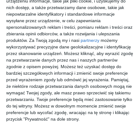
urządzeniu informacje, takie jak pliki cookie, i uzyskujemy do
harmonijnie.
nich dostęp, a także przetwarzamy dane osobowe, takie jak
niepowtarzalne identyfikatory i standardowe informacje
AUTOR:
ArchDesign
wysyłane przez urządzenie, w celu zapewniania
spersonalizowanych reklam i treści, pomiaru reklam i treści oraz
DODAJ DO ULUBIONYCH
zbierania opinii odbiorców, a także rozwijania i ulepszania
produktów.
Za Twoją zgodą my i nasi
partnerzy
możemy
UDOSTĘPNIJ
wykorzystywać precyzyjne dane geolokalizacyjne i identyfikację
przez skanowanie urządzeń. Możesz kliknąć, aby wyrazić zgodę
Pozostałe zdjęcia w projekcie:
M2 ul. Kutrzeby, Szczecin
na przetwarzanie danych przez nas i naszych partnerów
os. Pogodno
zgodnie z opisem powyżej. Możesz też uzyskać dostęp do
bardziej szczegółowych informacji i zmienić swoje preferencje
przed wyrażeniem zgody lub odmówić jej wyrażenia.
Pamiętaj,
że niektóre rodzaje przetwarzania danych osobowych mogą nie
wymagać Twojej zgody, ale masz prawo sprzeciwić się takiemu
przetwarzaniu. Twoje preferencje będą mieć zastosowanie tylko
do tej witryny. Możesz w dowolnym momencie zmienić swoje
preferencje lub wycofać zgodę, wracając na tę stronę i klikając
przycisk "Prywatność" na dole strony.