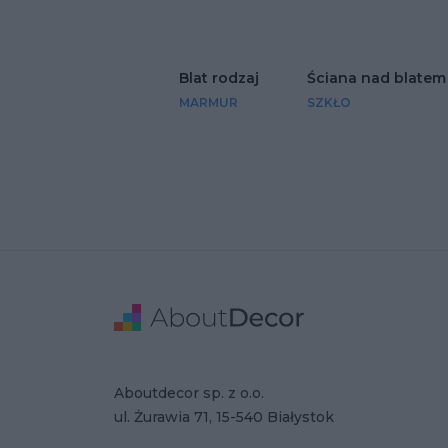
Blat rodzaj
Ściana nad blatem
MARMUR
SZKŁO
Stopka
Adres
Dane Firmy
Aboutdecor sp. z o.o.
ul. Żurawia 71, 15-540 Białystok