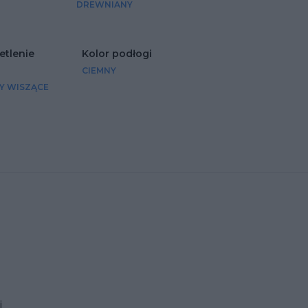
DREWNIANY
etlenie
Kolor podłogi
CIEMNY
Y WISZĄCE
i