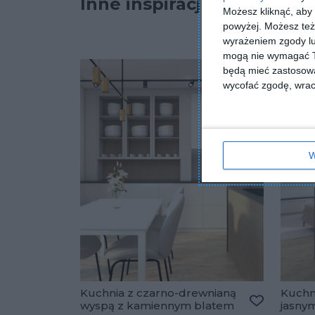
Inne inspiracje
Możesz kliknąć, aby
powyżej. Możesz też 
wyrażeniem zgody lu
mogą nie wymagać Tw
będą mieć zastosowa
wycofać zgodę, wraca
W
Kuchnia z czarno-drewnianą
Kuchni
wyspą z kamiennym blatem
jasny