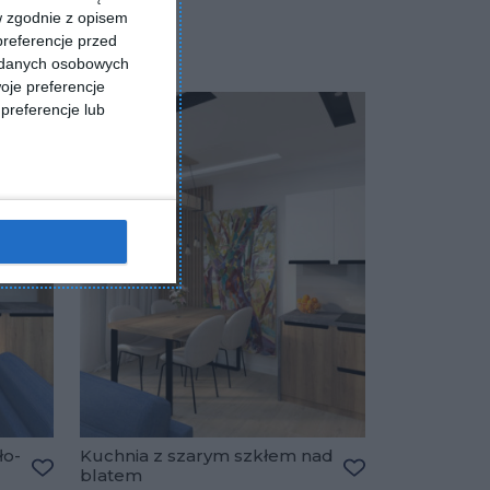
w zgodnie z opisem
preferencje przed
a danych osobowych
oje preferencje
preferencje lub
ło-
Kuchnia z szarym szkłem nad
blatem