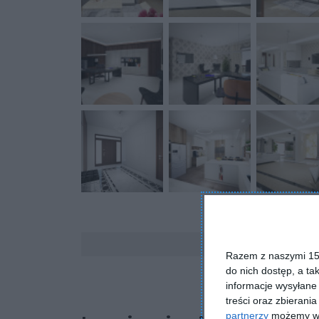
Komentarze
Razem z naszymi 153
do nich dostęp, a ta
informacje wysyłane 
treści oraz zbierania
partnerzy
możemy wyk