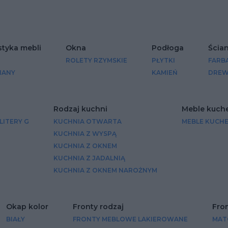
lubionych
Dodaj do ulubionych
styka mebli
Okna
Podłoga
Ścia
ROLETY RZYMSKIE
PŁYTKI
FARB
IANY
KAMIEŃ
DRE
Rodzaj kuchni
Meble kuch
LITERY G
KUCHNIA OTWARTA
MEBLE KUCH
KUCHNIA Z WYSPĄ
KUCHNIA Z OKNEM
KUCHNIA Z JADALNIĄ
KUCHNIA Z OKNEM NAROŻNYM
Okap kolor
Fronty rodzaj
Fron
BIAŁY
FRONTY MEBLOWE LAKIEROWANE
MAT