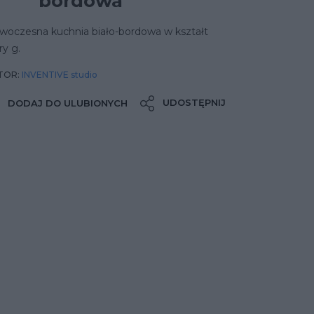
bordowa
woczesna kuchnia biało-bordowa w kształt
ery g.
TOR:
INVENTIVE studio
UDOSTĘPNIJ
DODAJ DO ULUBIONYCH