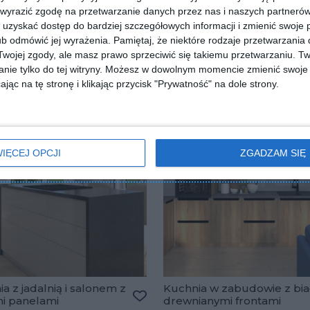
 wyrazić zgodę na przetwarzanie danych przez nas i naszych partneró
uzyskać dostęp do bardziej szczegółowych informacji i zmienić swoje 
b odmówić jej wyrażenia.
Pamiętaj, że niektóre rodzaje przetwarzani
ojej zgody, ale masz prawo sprzeciwić się takiemu przetwarzaniu. Tw
nie tylko do tej witryny. Możesz w dowolnym momencie zmienić swoje 
jąc na tę stronę i klikając przycisk "Prywatność" na dole strony.
IĘCEJ OPCJI
ZGADZAM SIĘ
a z jadalnią i salonem z
Kuchnia w zabudowie z bia
mi panelami
drewnianymi frontami