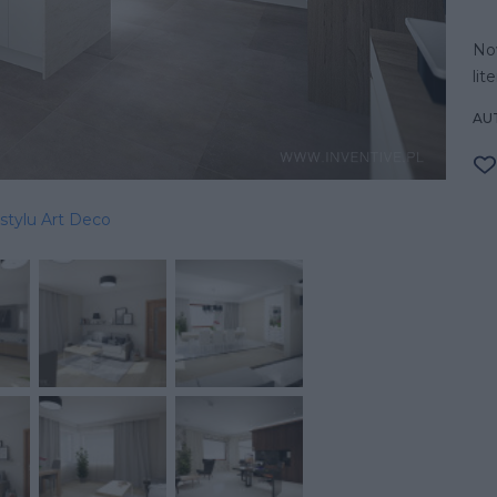
No
lit
AU
stylu Art Deco